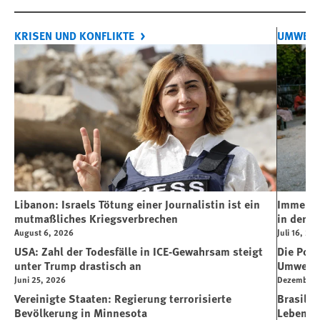
KRISEN UND KONFLIKTE
UMWELT
Libanon: Israels Tötung einer Journalistin ist ein
Immersi
mutmaßliches Kriegsverbrechen
in der K
August 6, 2026
Juli 16, 20
USA: Zahl der Todesfälle in ICE-Gewahrsam steigt
Die Poli
unter Trump drastisch an
Umwelt 
Juni 25, 2026
Dezember 3
Vereinigte Staaten: Regierung terrorisierte
Brasilie
Bevölkerung in Minnesota
Lebensg