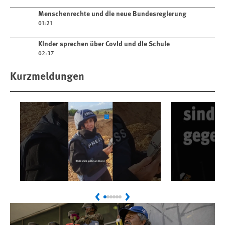
Play video
Menschenrechte und die neue Bundesregierung
01:21
Play video
Kinder sprechen über Covid und die Schule
02:37
Kurzmeldungen
Play
Play
Libanon: Israels Tötung
Malaysia
Previous
Next
von Amal Khalil ist ein
nach My