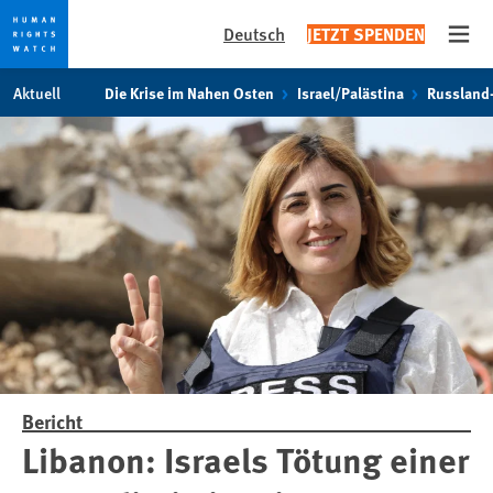
Deutsch
JETZT SPENDEN
Open
Skip
Skip
Aktuell
Die Krise im Nahen Osten
Israel/Palästina
Russland
to
to
cookie
main
privacy
content
notice
Bericht
Libanon: Israels Tötung einer