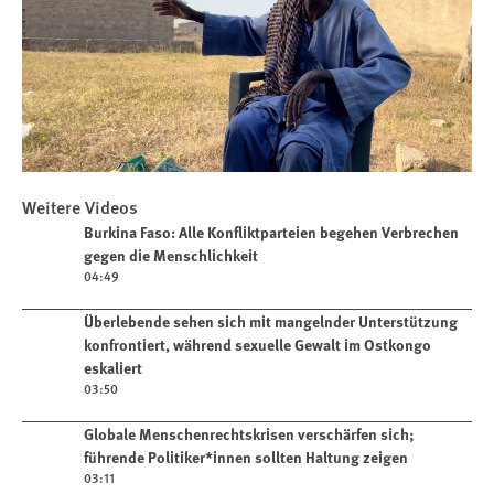
Play
Weitere Videos
Burkina Faso: Alle Konfliktparteien
Play video
Burkina Faso: Alle Konfliktparteien begehen Verbrechen
begehen Verbrechen gegen die
gegen die Menschlichkeit
Menschlichkeit
04:49
Play video
Überlebende sehen sich mit mangelnder Unterstützung
konfrontiert, während sexuelle Gewalt im Ostkongo
eskaliert
03:50
Play video
Globale Menschenrechtskrisen verschärfen sich;
führende Politiker*innen sollten Haltung zeigen
03:11