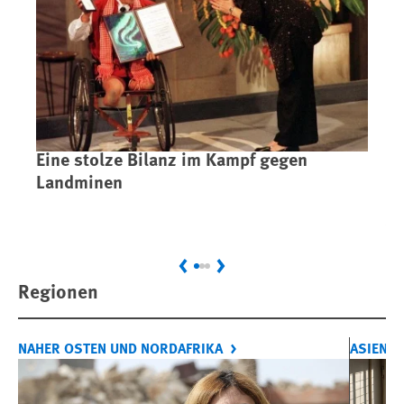
Eine stolze Bilanz im Kampf gegen
Di
Landminen
Wi
Ge
vo
Previous
Next
Regionen
NAHER OSTEN UND NORDAFRIKA
ASIEN