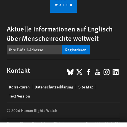
Aktuelle Informationen auf Englisch
über Menschenrechte weltweit
Registrieren
BlueSky
X
Facebook
YouTub
Insta
Lin
Kontakt
Footer
Korrekturen
Datenschutzerklärung
Site Map
menu
Text Version
© 2026 Human Rights Watch
Human Rights Watch
| 350 Fifth Avenue, 34th Floor | New York,
NY