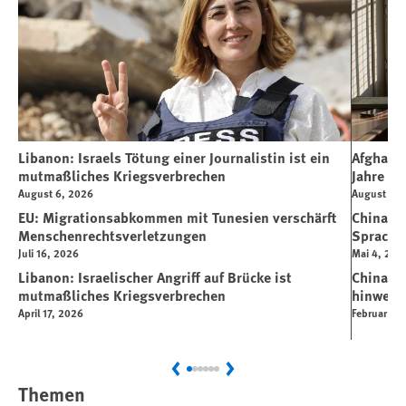
Libanon: Israels Tötung einer Journalistin ist ein
Afghanis
mutmaßliches Kriegsverbrechen
Jahre An
August 6, 2026
August 3, 
EU: Migrationsabkommen mit Tunesien verschärft
China: „
Menschenrechtsverletzungen
Sprache
Juli 16, 2026
Mai 4, 202
Libanon: Israelischer Angriff auf Brücke ist
China: 
mutmaßliches Kriegsverbrechen
hinweg
April 17, 2026
Februar 4,
Previous
Next
Themen