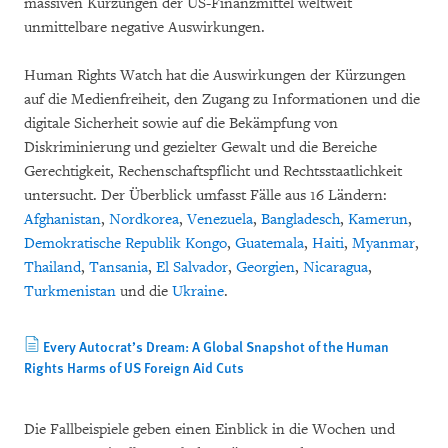
massiven Kürzungen der US-Finanzmittel weltweit
unmittelbare negative Auswirkungen.
Human Rights Watch hat die Auswirkungen der Kürzungen
auf die Medienfreiheit, den Zugang zu Informationen und die
digitale Sicherheit sowie auf die Bekämpfung von
Diskriminierung und gezielter Gewalt und die Bereiche
Gerechtigkeit, Rechenschaftspflicht und Rechtsstaatlichkeit
untersucht. Der Überblick umfasst Fälle aus 16 Ländern:
Afghanistan
,
Nordkorea
,
Venezuela
,
Bangladesch
,
Kamerun
,
Demokratische Republik Kongo
,
Guatemala
,
Haiti
,
Myanmar
,
Thailand
,
Tansania
,
El Salvador
,
Georgien
,
Nicaragua
,
Turkmenistan
und die
Ukraine
.
Every Autocrat’s Dream: A Global Snapshot of the Human
Rights Harms of US Foreign Aid Cuts
Die Fallbeispiele geben einen Einblick in die Wochen und