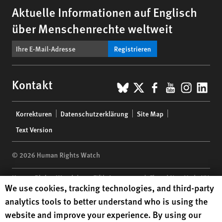
Aktuelle Informationen auf Englisch
über Menschenrechte weltweit
Registrieren
BlueSky
X
Facebook
YouTub
Insta
Lin
Kontakt
Footer
Korrekturen
Datenschutzerklärung
Site Map
menu
Text Version
© 2026 Human Rights Watch
Human Rights Watch
| 350 Fifth Avenue, 34th Floor | New York,
NY
Human Rights Watch cookie preferences
We use cookies, tracking technologies, and third-party
10118-3299
USA
|
t
1.212.290.4700
analytics tools to better understand who is using the
Human Rights Watch
is a 501(C)(3) nonprofit registered in the US
website and improve your experience. By using our
under EIN: 13-2875808