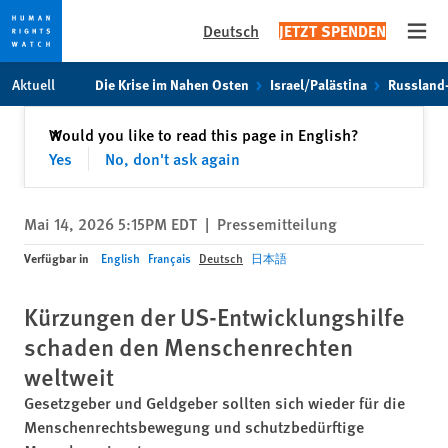
Deutsch
JETZT SPENDEN
Open
Skip
Skip
Aktuell
Die Krise im Nahen Osten
Israel/Palästina
Russland
to
to
cookie
main
Schließen
Would you like to read this page in English?
✕
privacy
content
Yes
No, don't ask again
notice
Mai 14, 2026 5:15PM EDT
|
Pressemitteilung
Verfügbar in
English
Français
Deutsch
日本語
Kürzungen der US-Entwicklungshilfe
schaden den Menschenrechten
weltweit
Gesetzgeber und Geldgeber sollten sich wieder für die
Menschenrechtsbewegung und schutzbedürftige