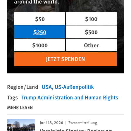
around the world.
$50
$100
$250
$500
$1000
Other
JETZT SPENDEN
Region/Land
USA
US-Außenpolitik
Tags
Trump Administration and Human Rights
MEHR LESEN
Juni 18, 2026
Pressemitteilung
Vereinigte Staaten: Regierung