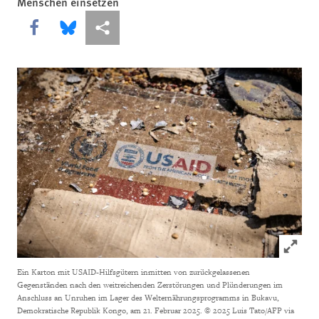
Menschen einsetzen
Share this via Facebook
Share this via Bluesky
More sharing options
Click to
Ein Karton mit USAID-Hilfsgütern inmitten von zurückgelassenen
Gegenständen nach den weitreichenden Zerstörungen und Plünderungen im
Anschluss an Unruhen im Lager des Welternährungsprogramms in Bukavu,
Demokratische Republik Kongo, am 21. Februar 2025.
© 2025 Luis Tato/AFP via