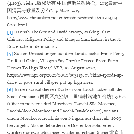
(4.203). Siehe „版权所有 中国伊斯兰教协会, "2015最新中
国清真寺数量及分布“, 3. März 2015.
http://www.chinaislam.net.cn/cms/news/media/201503/03-
8001.html.
[4]
Hannah Theaker und David Stroup, Making Islam
Chinese: Religious Policy and Mosque Sinicization in the Xi
Era, erscheint demnächst.
[5]
Zu den Umsiedlungen auf dem Lande, siehe: Emily Feng,
"In Rural China, Villagers Say They're Forced From Farm
Homes To High-Rises,"
NPR
, 10. August 2020,
https://www.npr.org/2020/08/10/893113807/china-speeds-up-
drive-to-pave-rural-villages-put-up-high-rises.
[6]
In den konsolidierten Dörfern von Laochi außerhalb der
Stadt Yinchuan (西夏区兴泾镇十里铺村涝池组合坊) gab es
früher mindestens drei Moscheen (Laochi-Süd-Moschee,
Laochi-Nord-Moschee und Laochi-Ost-Moschee), wie aus
einem Moscheeverzeichnis von Ningxia aus dem Jahr 2009
hervorgeht. Als die Behörden die Dörfer konsolidierten,
wurden nur zwei Moscheen wieder aufgebaut. Siehe: 北京市