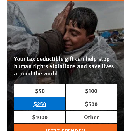
Your tax deductible gift can help stop
human rights violations and save lives
around the world.
$50
$100
$250
$500
$1000
Other
JETZT SPENDEN