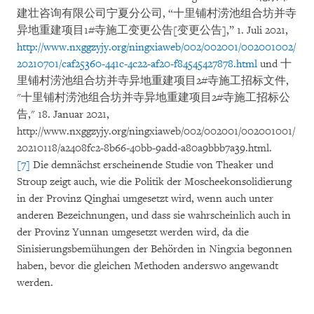
建壮咨询有限公司宁夏分公司, “十里铺村涝池组合坊并寺
异地重建项目1#寺施工变更公告[变更公告],” 1. Juli 2021,
http://www.nxggzyjy.org/ningxiaweb/002/002001/002001002/
20210701/caf25360-441c-4c22-af20-f84545427878.html
und 十
里铺村涝池组合坊并寺异地重建项目2#寺施工招标文件,
"十里铺村涝池组合坊并寺异地重建项目2#寺施工招标公
告," 18. Januar 2021,
http://www.nxggzyjy.org/ningxiaweb/002/002001/002001001/
20210118/a2408fc2-8b66-40bb-9add-a80a9bbb7a39.html.
[7]
Die demnächst erscheinende Studie von Theaker und
Stroup zeigt auch, wie die Politik der Moscheekonsolidierung
in der Provinz Qinghai umgesetzt wird, wenn auch unter
anderen Bezeichnungen, und dass sie wahrscheinlich auch in
der Provinz Yunnan umgesetzt werden wird, da die
Sinisierungsbemühungen der Behörden in Ningxia begonnen
haben, bevor die gleichen Methoden anderswo angewandt
werden.