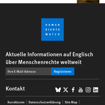
Aktuelle Informationen auf Englisch
über Menschenrechte weltweit
Registrieren
BlueSky
X
Facebook
YouTub
Insta
Lin
Kontakt
Footer
Korrekturen
Datenschutzerklärung
Site Map
menu