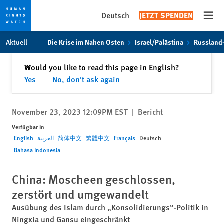
Deutsch
JETZT SPENDEN
Open
Skip
Skip
Aktuell
Die Krise im Nahen Osten
Israel/Palästina
Russland
to
to
cookie
main
Schließen
Would you like to read this page in English?
✕
privacy
content
Yes
No, don't ask again
notice
November 23, 2023 12:09PM EST
|
Bericht
Verfügbar in
English
العربية
简体中文
繁體中文
Français
Deutsch
Bahasa Indonesia
China: Moscheen geschlossen,
zerstört und umgewandelt
Ausübung des Islam durch „Konsolidierungs“-Politik in
Ningxia und Gansu eingeschränkt