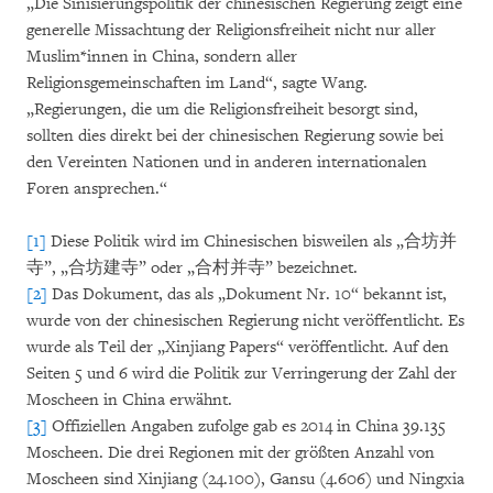
„Die Sinisierungspolitik der chinesischen Regierung zeigt eine
generelle Missachtung der Religionsfreiheit nicht nur aller
Muslim*innen in China, sondern aller
Religionsgemeinschaften im Land“, sagte Wang.
„Regierungen, die um die Religionsfreiheit besorgt sind,
sollten dies direkt bei der chinesischen Regierung sowie bei
den Vereinten Nationen und in anderen internationalen
Foren ansprechen.“
[1]
Diese Politik wird im Chinesischen bisweilen als „合坊并
寺”, „合坊建寺” oder „合村并寺” bezeichnet.
[2]
Das Dokument, das als „Dokument Nr. 10“ bekannt ist,
wurde von der chinesischen Regierung nicht veröffentlicht. Es
wurde als Teil der „Xinjiang Papers“ veröffentlicht. Auf den
Seiten 5 und 6 wird die Politik zur Verringerung der Zahl der
Moscheen in China erwähnt.
[3]
Offiziellen Angaben zufolge gab es 2014 in China 39.135
Moscheen. Die drei Regionen mit der größten Anzahl von
Moscheen sind Xinjiang (24.100), Gansu (4.606) und Ningxia