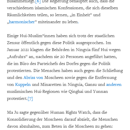
zusammenlegt.
[6]
Die Regierung behauptet auch, dass die
verschiedenen islamischen Konfessionen, die sich dieselben
Räumlichkeiten teilen, so lernen, „in Einheit“ und
„
harmonischer
“ miteinander zu leben
.
Einige Hui-Muslim*innen haben sich trotz der staatlichen
Zensur öffentlich gegen diese Politik ausgesprochen. Im
Januar 2021 klagten die Behörden in Ningxia fünf Hui wegen
„Aufruhrs“ an, nachdem sie 20 Personen angeführt hatten,
die im Büro des Parteichefs des Dorfes gegen die Politik
protestierten. Die Menschen haben auch gegen die Schließung
und den
Abriss von
Moscheen sowie gegen die Entfernung
von
Kuppeln
und Minaretten in Ningxia, Gansu und
anderen
muslimischen Hui-Regionen wie Qinghai und Yunnan
protestiert.
[7]
Ma Ju sagte gegenüber Human Rights Watch, dass die
Konsolidierung der Moscheen darauf abzielt, die Menschen
davon abzuhalten, zum Beten in die Moscheen zu gehen: