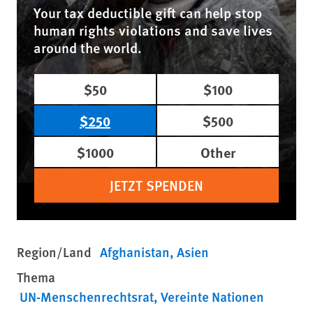
Your tax deductible gift can help stop
human rights violations and save lives
around the world.
$50
$100
$250
$500
$1000
Other
JETZT SPENDEN
Region/Land
Afghanistan
Asien
Thema
UN-Menschenrechtsrat
Vereinte Nationen