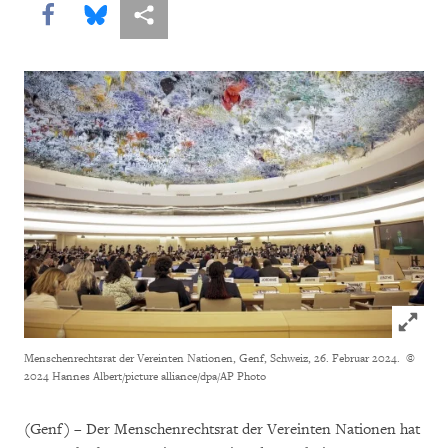
Share this via Facebook
Share this via Bluesky
More sharing options
Click to
Menschenrechtsrat der Vereinten Nationen, Genf, Schweiz, 26. Februar 2024.
©
2024 Hannes Albert/picture alliance/dpa/AP Photo
(Genf) – Der Menschenrechtsrat der Vereinten Nationen hat