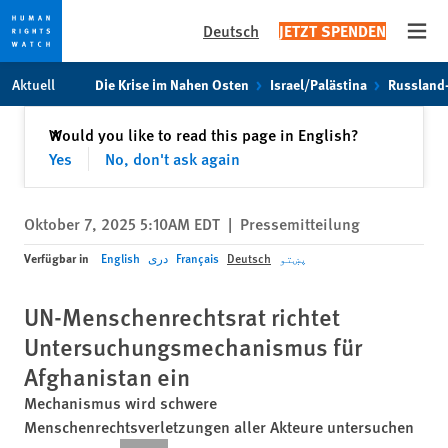
Deutsch
JETZT SPENDEN
Open
Skip
Skip
Aktuell
Die Krise im Nahen Osten
Israel/Palästina
Russland
to
to
cookie
main
Schließen
Would you like to read this page in English?
✕
privacy
content
Yes
No, don't ask again
notice
Oktober 7, 2025 5:10AM EDT
|
Pressemitteilung
Verfügbar in
English
دری
Français
Deutsch
پښتو
UN-Menschenrechtsrat richtet
Untersuchungsmechanismus für
Afghanistan ein
Mechanismus wird schwere
Menschenrechtsverletzungen aller Akteure untersuchen