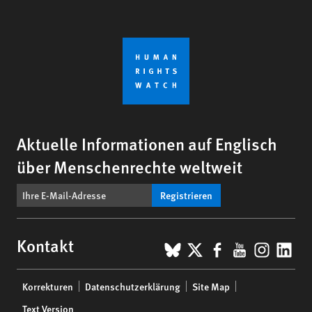
Aktuelle Informationen auf Englisch
über Menschenrechte weltweit
Registrieren
BlueSky
X
Facebook
YouTub
Insta
Lin
Kontakt
Footer
Korrekturen
Datenschutzerklärung
Site Map
menu
Text Version