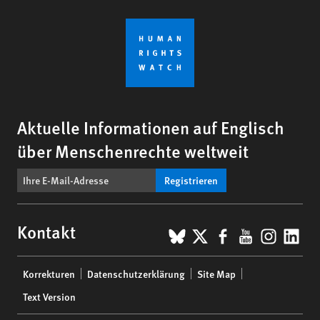
Aktuelle Informationen auf Englisch
über Menschenrechte weltweit
Registrieren
BlueSky
X
Facebook
YouTub
Insta
Lin
Kontakt
Footer
Korrekturen
Datenschutzerklärung
Site Map
menu
Text Version