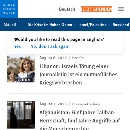
Deutsch
JETZT SPENDEN
Open
Skip
Skip
Aktuell
Die Krise im Nahen Osten
Israel/Palästina
Russland
to
to
cookie
main
Schließen
Would you like to read this page in English?
✕
privacy
content
Yes
No, don't ask again
notice
August 6, 2026
Bericht
Libanon: Israels Tötung einer
Journalistin ist ein mutmaßliches
Kriegsverbrechen
August 3, 2026
Pressemitteilung
Afghanistan: Fünf Jahre Taliban-
Herrschaft, fünf Jahre Angriffe auf
die Menschenrechte