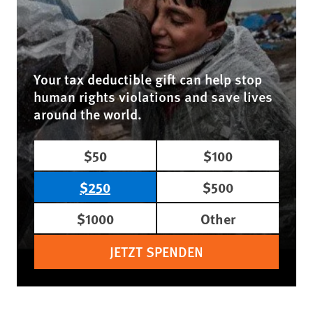
Your tax deductible gift can help stop
human rights violations and save lives
around the world.
$50
$100
$250
$500
$1000
Other
JETZT SPENDEN