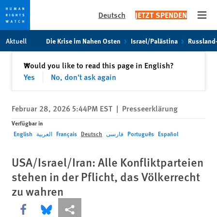
Deutsch
JETZT SPENDEN
Open
Skip
Skip
Aktuell
Die Krise im Nahen Osten
Israel/Palästina
Russland
to
to
cookie
main
Schließen
Would you like to read this page in English?
✕
privacy
content
Yes
No, don't ask again
notice
Februar 28, 2026 5:44PM EST
|
Presseerklärung
Verfügbar in
English
العربية
Français
Deutsch
فارسی
Português
Español
USA/Israel/Iran: Alle Konfliktparteien
stehen in der Pflicht, das Völkerrecht
zu wahren
Share this via Facebook
Share this via Bluesky
More sharing options