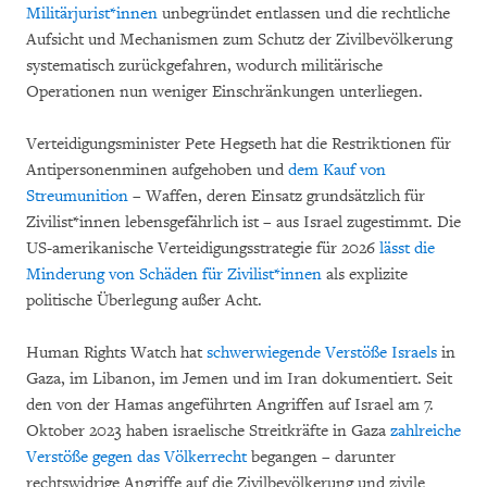
Militärjurist*innen
unbegründet entlassen und die rechtliche
Aufsicht und Mechanismen zum Schutz der Zivilbevölkerung
systematisch zurückgefahren, wodurch militärische
Operationen nun weniger Einschränkungen unterliegen.
Verteidigungsminister Pete Hegseth hat die Restriktionen für
Antipersonenminen aufgehoben und
dem Kauf von
Streumunition
– Waffen, deren Einsatz grundsätzlich für
Zivilist*innen lebensgefährlich ist – aus Israel zugestimmt. Die
US-amerikanische Verteidigungsstrategie für 2026
lässt die
Minderung von Schäden für Zivilist*innen
als explizite
politische Überlegung außer Acht.
Human Rights Watch hat
schwerwiegende Verstöße Israels
in
Gaza, im Libanon, im Jemen und im Iran dokumentiert. Seit
den von der Hamas angeführten Angriffen auf Israel am 7.
Oktober 2023 haben israelische Streitkräfte in Gaza
zahlreiche
Verstöße gegen das Völkerrecht
begangen – darunter
rechtswidrige Angriffe auf die Zivilbevölkerung und zivile