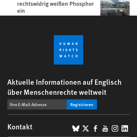
rechtswidrig weißen Phosphor
ein
Aktuelle Informationen auf Englisch
über Menschenrechte weltweit
Registrieren
BlueSky
X
Facebook
YouTub
Insta
Lin
Kontakt