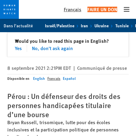
Français
FAIRE UN DON
Open
Skip
Skip
Dans l’actualité
Israël/Palestine
Iran
Ukraine
Tunisie
to
to
cookie
main
Fermer
Would you like to read this page in English?
✕
privacy
content
Yes
No, don't ask again
notice
8 septembre 2021 2:21PM EDT
|
Communiqué de presse
Disponible en
English
Français
Español
Pérou : Un défenseur des droits des
personnes handicapées titulaire
d’une bourse
Bryan Russell, trisomique, lutte pour des écoles
inclusives et la participation politique de personnes