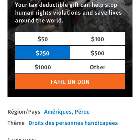
Your tax deductible gift can help stop
human rights violations and save lives
around the world.
$50
$100
$250
$500
$1000
Other
FAIRE UN DON
Région/Pays
Amériques
Pérou
Thème
Droits des personnes handicapées