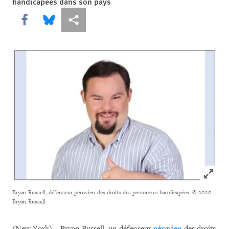
handicapées dans son pays
Share this via Facebook
Share this via Bluesky
Share this via Partagez
Click to
Bryan Russell, défenseur péruvien des droits des personnes handicapées.
© 2020
Bryan Russell
(New York) – Bryan Russell, un défenseur
péruvien
des droits