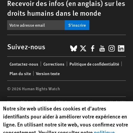
Recevoir des infos (en anglais) sur les
droits humains dans le monde
S’inscrire
BlueSky
X
Facebook
YouTub
Insta
Lin
Suivez-nous
Footer
Contactez-nous
Corrections
Politique de confidentialité
menu
Plan du site
Version texte
© 2026 Human Rights Watch
Human Rights Watch
| 350 Fifth Avenue, 34th Floor | New York,
NY
Human Rights Watch cookie preferences
Notre site web utilise des cookies et d'autres
10118-3299
USA
|
t
1.212.290.4700
identifiants pour aider à améliorer votre expérience en
Human Rights Watch
is a 501(C)(3) nonprofit registered in the US
ligne. En utilisant notre site web, vous confirmez votre
under EIN: 13-2875808
consentement. Veuillez consulter notre
politique