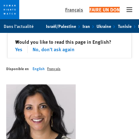
Français
FAIRE UN DON
Open
Skip
Skip
Dans l’actualité
Israël/Palestine
Iran
Ukraine
Tunisie
to
to
cookie
main
Fermer
Would you like to read this page in English?
✕
privacy
content
Yes
No, don't ask again
notice
Disponible en
English
Français