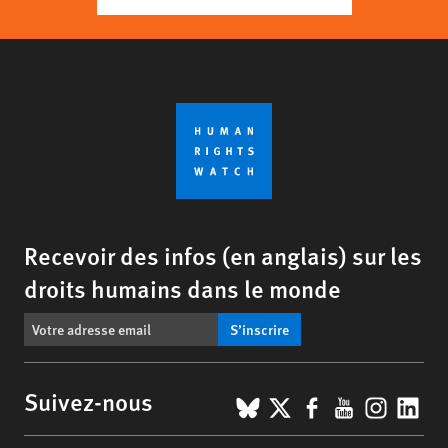
Recevoir des infos (en anglais) sur les
droits humains dans le monde
S’inscrire
BlueSky
X
Facebook
YouTub
Insta
Lin
Suivez-nous
Footer