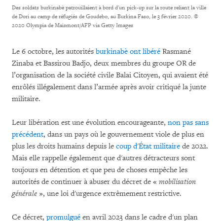
Des soldats burkinabè patrouillaient à bord d'un pick-up sur la route reliant la ville
de Dori au camp de réfugiés de Goudebo, au Burkina Faso, le 3 février 2020.
©
2020 Olympia de Maismont/AFP via Getty Images
Le 6 octobre, les autorités
burkinabè
ont libéré
Rasmané
Zinaba et Bassirou Badjo, deux membres du groupe OR de
l’organisation de la société civile Balai Citoyen, qui avaient été
enrôlés illégalement dans l’armée après avoir critiqué la junte
militaire.
Leur libération est une évolution encourageante,
non pas sans
précédent
, dans un pays où le gouvernement viole de plus en
plus les droits humains depuis le
coup d'État militaire
de 2022.
Mais elle rappelle également que d'autres détracteurs sont
toujours en détention et que peu de choses empêche les
autorités de continuer à abuser du décret de «
mobilisation
générale
», une loi d'urgence extrêmement restrictive.
Ce décret,
promulgué
en avril 2023 dans le cadre d'un plan