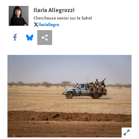
Ilaria Allegrozzi
Chercheuse senior sur le Sahel
ilariallegro
ilariallegro
Share this via Facebook
Share this via Bluesky
Share this via Partagez
Click to