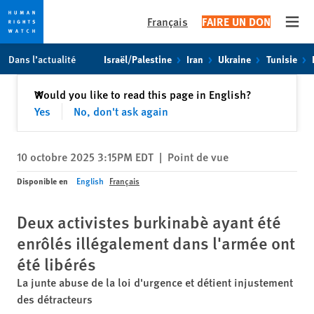
Français
FAIRE UN DON
Open
Skip
Skip
Dans l’actualité
Israël/Palestine
Iran
Ukraine
Tunisie
to
to
cookie
main
Fermer
Would you like to read this page in English?
✕
privacy
content
Yes
No, don't ask again
notice
10 octobre 2025 3:15PM EDT
|
Point de vue
Disponible en
English
Français
Deux activistes burkinabè ayant été
enrôlés illégalement dans l'armée ont
été libérés
La junte abuse de la loi d'urgence et détient injustement
des détracteurs