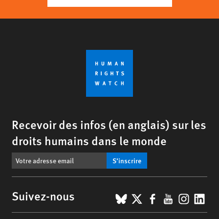
Recevoir des infos (en anglais) sur les
droits humains dans le monde
S’inscrire
BlueSky
X
Facebook
YouTub
Insta
Lin
Suivez-nous
Footer