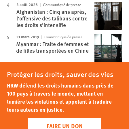
3 août 2026
Communiqué de presse
Afghanistan : Cinq ans après,
l'offensive des talibans contre
les droits s'intensifie
21 mars 2019
Communiqué de presse
Myanmar : Traite de femmes et
de filles transportées en Chine
Protéger les droits, sauver des vies
HRW défend les droits humains dans près de
100 pays à travers le monde, mettant en
lumière les violations et appelant à traduire
leurs auteurs en justice.
FAIRE UN DON