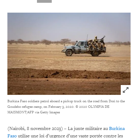
Click to
Burkina Faso soldiers patrol aboard a pickup truck on the road from Dori to the
Goudebo refugee camp, on February 3, 2020.
© 2020 OLYMPIA DE
MAISMONT/AFP via Getty Images
(Nairobi, 8 novembre 2023) – La junte militaire au
Burkina
Faso
utilise une loi d’urgence d’une vaste portée contre les