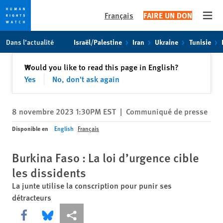
Français
FAIRE UN DON
Open
Skip
Skip
Dans l’actualité
Israël/Palestine
Iran
Ukraine
Tunisie
to
to
cookie
main
Fermer
Would you like to read this page in English?
✕
privacy
content
Yes
No, don't ask again
notice
8 novembre 2023 1:30PM EST
|
Communiqué de presse
Disponible en
English
Français
Burkina Faso : La loi d’urgence cible
les dissidents
La junte utilise la conscription pour punir ses
détracteurs
Share this via Facebook
Share this via Bluesky
Share this via Partagez