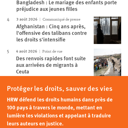
Bangladesh : Le mariage des enfants porte
préjudice aux jeunes filles
3 août 2026
Communiqué de presse
Afghanistan : Cinq ans après,
l'offensive des talibans contre
les droits s'intensifie
4 août 2026
Point de vue
Des renvois rapides font suite
aux arrivées de migrants à
Ceuta
Protéger les droits, sauver des vies
HRW défend les droits humains dans près de
100 pays à travers le monde, mettant en
lumière les violations et appelant à traduire
leurs auteurs en justice.