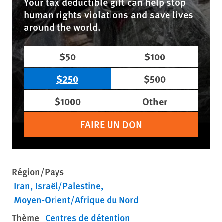
Your tax deductible gift can help stop
human rights violations and save lives
around the world.
$50
$100
$250
$500
$1000
Other
FAIRE UN DON
Région/Pays
Iran
Israël/Palestine
Moyen-Orient/Afrique du Nord
Thème
Centres de détention