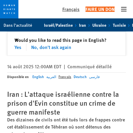
Français
FAIRE UN DON
Open
Skip
Skip
Dans l’actualité
Israël/Palestine
Iran
Ukraine
Tunisie
to
to
cookie
main
Fermer
Would you like to read this page in English?
✕
privacy
content
Yes
No, don't ask again
notice
14 août 2025 12:00AM EDT
|
Communiqué détaillé
Disponible en
English
العربية
Français
Deutsch
فارسی
Iran : L'attaque israélienne contre la
prison d'Evin constitue un crime de
guerre manifeste
Des dizaines de civils ont été tués lors de frappes contre
cet établissement de Téhéran où sont détenus des