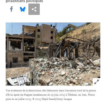
prisonniers politiques
Share this via Facebook
Share this via Bluesky
Share this via Partagez
Click to
Vue extérieure de la destruction des bâtiments dans l'enceinte nord de la prison
d'Evin après les frappes israéliennes du 23 juin 2025 à Téhéran, en Iran. Photo
prise le 1er juillet 2025.
© 2025 Majid Saeedi/Getty Images