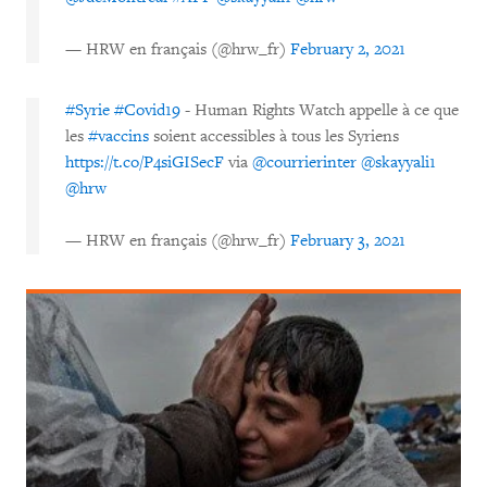
— HRW en français (@hrw_fr)
February 2, 2021
#Syrie
#Covid19
- Human Rights Watch appelle à ce que
les
#vaccins
soient accessibles à tous les Syriens
https://t.co/P4siGISecF
via
@courrierinter
@skayyali1
@hrw
— HRW en français (@hrw_fr)
February 3, 2021