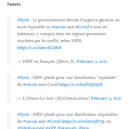
Tweets
#Syrie
: Le gouvernement devrait d'urgence garantir un
accès équitable au
#vaccin
anti
#Covid
à tous les
habitants, y compris dans les régions gravement
touchées par le conflit, selon HRW.
https://t.co/2amckC9bt8
— HRW en français (@hrw_fr)
February 2, 2021
#Syrie
: HRW plaide pour une distribution "équitable"
du
#vaccin
anti-Covid
https://t.co/kaXbQIi9rK
— L'Orient-Le Jour (@LOrientLeJour)
February 2, 2021
#Syrie
- HRW plaide pour une distribution «équitable»
du
#vaccin
anti
#Covid
https://t.co/xGsIc9D7s3
via
@JdeMontreal
#AFP
@skayyali1
@hrw