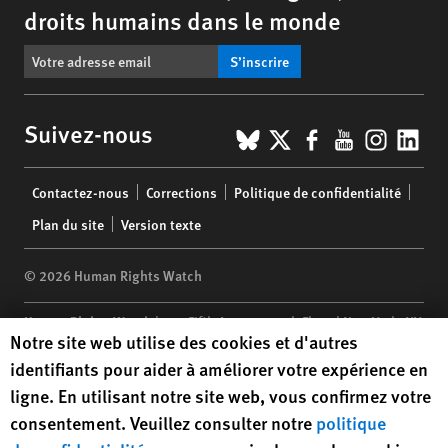
droits humains dans le monde
S’inscrire
BlueSky
X
Facebook
YouTub
Insta
Lin
Suivez-nous
Footer
Contactez-nous
Corrections
Politique de confidentialité
menu
Plan du site
Version texte
© 2026 Human Rights Watch
Human Rights Watch
| 350 Fifth Avenue, 34th Floor | New York,
NY
Human Rights Watch cookie preferences
Notre site web utilise des cookies et d'autres
10118-3299
USA
|
t
1.212.290.4700
identifiants pour aider à améliorer votre expérience en
Human Rights Watch
is a 501(C)(3) nonprofit registered in the US
ligne. En utilisant notre site web, vous confirmez votre
under EIN: 13-2875808
consentement. Veuillez consulter notre
politique