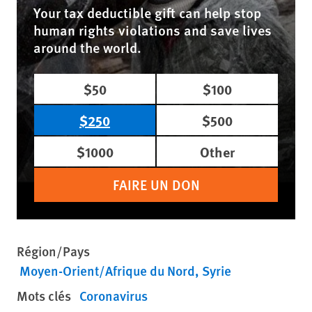
Your tax deductible gift can help stop
human rights violations and save lives
around the world.
$50
$100
$250
$500
$1000
Other
FAIRE UN DON
Région/Pays
Moyen-Orient/Afrique du Nord
Syrie
Mots clés
Coronavirus