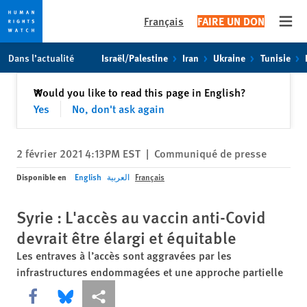
Français
FAIRE UN DON
Open
Skip
Skip
Dans l’actualité
Israël/Palestine
Iran
Ukraine
Tunisie
to
to
cookie
main
Fermer
Would you like to read this page in English?
✕
privacy
content
Yes
No, don't ask again
notice
2 février 2021 4:13PM EST
|
Communiqué de presse
Disponible en
English
العربية
Français
Syrie : L'accès au vaccin anti-Covid
devrait être élargi et équitable
Les entraves à l’accès sont aggravées par les
infrastructures endommagées et une approche partielle
Share this via Facebook
Share this via Bluesky
Share this via Partagez