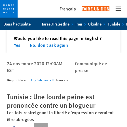
Français
FAIRE UN DON
Open
Skip
Skip
Dans l’actualité
Israël/Palestine
Iran
Ukraine
Tunisie
to
to
cookie
main
Fermer
Would you like to read this page in English?
✕
privacy
content
Yes
No, don't ask again
notice
24 novembre 2020 12:00AM
|
Communiqué de
EST
presse
Disponible en
English
العربية
Français
Tunisie : Une lourde peine est
prononcée contre un blogueur
Les lois restreignant la liberté d’expression devraient
être abrogées