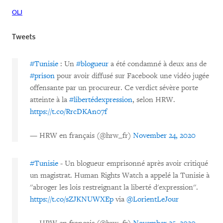
OLJ
Tweets
#Tunisie
: Un
#blogueur
a été condamné à deux ans de
#prison
pour avoir diffusé sur Facebook une vidéo jugée
offensante par un procureur. Ce verdict sévère porte
atteinte à la
#libertédexpression
, selon HRW.
https://t.co/RrcDKAn07f
— HRW en français (@hrw_fr)
November 24, 2020
#Tunisie
- Un blogueur emprisonné après avoir critiqué
un magistrat. Human Rights Watch a appelé la Tunisie à
''abroger les lois restreignant la liberté d'expression''.
https://t.co/sZJKNUWXEp
via
@LorientLeJour