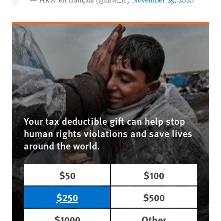
— HRW en français (@hrw_fr)
November 25, 2020
Your tax deductible gift can help stop
human rights violations and save lives
around the world.
$50
$100
$250
$500
$1000
Other