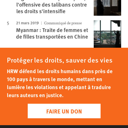
l'offensive des talibans contre
les droits s'intensifie
21 mars 2019
Communiqué de presse
Myanmar : Traite de femmes et
de filles transportées en Chine
Protéger les droits, sauver des vies
HRW défend les droits humains dans près de
100 pays à travers le monde, mettant en
lumière les violations et appelant à traduire
leurs auteurs en justice.
FAIRE UN DON