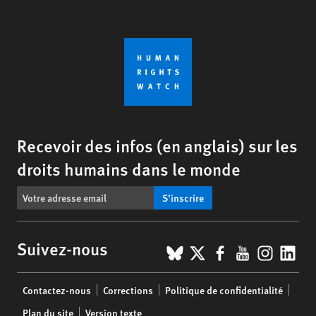
Recevoir des infos (en anglais) sur les
droits humains dans le monde
S’inscrire
BlueSky
X
Facebook
YouTub
Insta
Lin
Suivez-nous
Footer
Contactez-nous
Corrections
Politique de confidentialité
menu
Plan du site
Version texte