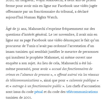
2020, un blogueur, Wajdi Mahouechi, à deux ans de prison
ferme pour avoir mis en ligne sur Facebook une vidéo jugée
offensante par un fonctionnaire du tribunal, a déclaré
aujourd’hui Human Rights Watch.
Âgé de 31 ans, Mahouechi s’exprime fréquemment sur des
questions d’intérêt général. Le 1er novembre, il avait mis en
ligne sur sa page Facebook une vidéo dénonçant le fait qu’un
procureur de Tunis n’avait pas ordonné l’arrestation d’un
imam tunisien qui semblait justifier le meurtre de personnes
qui insultent le prophète Mahomet, ni même ouvert une
enquête a son sujet. Au lieu de cela, Mahouechi a été lui-
même poursuivi, pour avoir «
accusé des fonctionnaires de
crimes en l’absence de preuves
», «
offensé autrui via les réseaux
de télécommunications
», ainsi que pour «
calomnie publique
»
et «
outrage à un fonctionnaire public
». Les chefs d’accusation
sont issus du code
pénal
et du code des
télécommunications
tunisien de 2001.