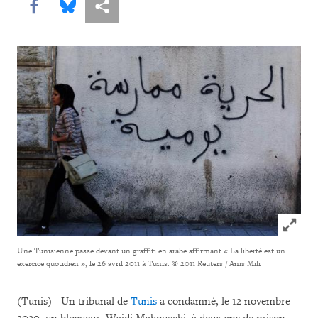
Share this via Facebook
Share this via Bluesky
Share this via Partagez
Click to
Une Tunisienne passe devant un graffiti en arabe affirmant « La liberté est un
exercice quotidien », le 26 avril 2011 à Tunis.
© 2011 Reuters / Anis Mili
(Tunis) - Un tribunal de
Tunis
a condamné, le 12 novembre