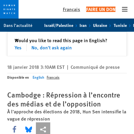
Français
FAIRE UN DON
Open
Skip
Skip
Dans l’actualité
Israël/Palestine
Iran
Ukraine
Tunisie
to
to
cookie
main
Fermer
Would you like to read this page in English?
✕
privacy
content
Yes
No, don't ask again
notice
18 janvier 2018 3:10AM EST
|
Communiqué de presse
Disponible en
English
Français
Cambodge : Répression à l’encontre
des médias et de l’opposition
À l’approche des élections de 2018, Hun Sen intensifie la
vague de répression
Share this via Facebook
Share this via Bluesky
Share this via Partagez