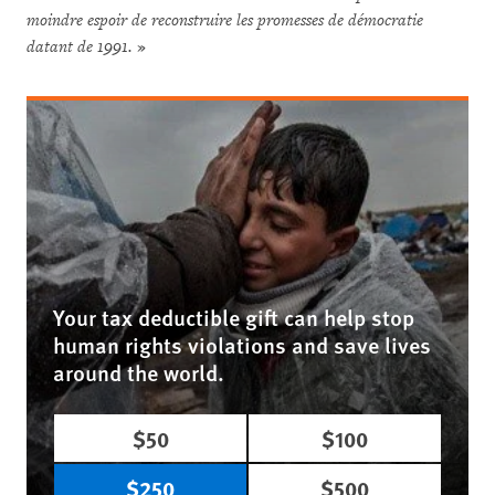
moindre espoir de reconstruire les promesses de démocratie
datant de 1991.
»
Your tax deductible gift can help stop
human rights violations and save lives
around the world.
$50
$100
$250
$500