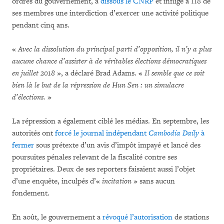
ordres du gouvernement, a
dissous le CNRP
et infligé à 118 de
ses membres une interdiction d’exercer une activité politique
pendant cinq ans.
«
Avec la dissolution du principal parti d’opposition, il n’y a plus
aucune chance d’assister à de véritables élections démocratiques
en juillet 2018
», a déclaré Brad Adams. «
Il semble que ce soit
bien là le but de la répression de Hun Sen : un simulacre
d’élections.
»
La répression a également ciblé les médias. En septembre, les
autorités ont
forcé le journal indépendant
Cambodia Daily
à
fermer
sous prétexte d’un avis d’impôt impayé et lancé des
poursuites pénales relevant de la fiscalité contre ses
propriétaires. Deux de ses reporters faisaient aussi l’objet
d’une enquête, inculpés d’«
incitation
» sans aucun
fondement.
En août, le gouvernement a
révoqué l’autorisation
de stations