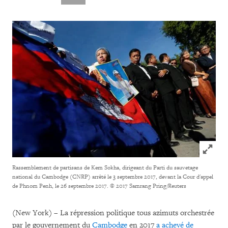
Click to
Rassemblement de partisans de Kem Sokha, dirigeant du Parti du sauvetage
national du Cambodge (CNRP) arrêté le 3 septembre 2017, devant la Cour d'appel
de Phnom Penh, le 26 septembre 2017.
© 2017 Samrang Pring/Reuters
(New York) – La répression politique tous azimuts orchestrée
par le gouvernement du
Cambodge
en 2017
a achevé de