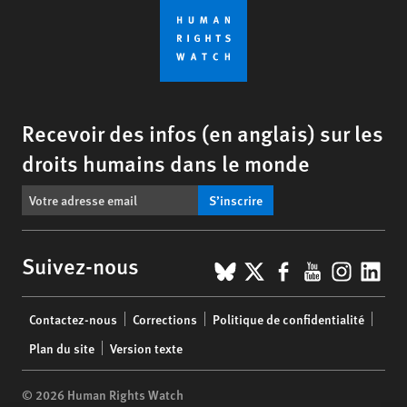
Recevoir des infos (en anglais) sur les
droits humains dans le monde
S’inscrire
BlueSky
X
Facebook
YouTub
Insta
Lin
Suivez-nous
Footer
Contactez-nous
Corrections
Politique de confidentialité
menu
Plan du site
Version texte
© 2026 Human Rights Watch