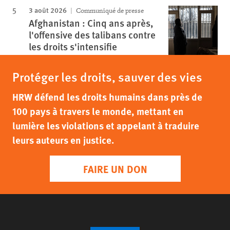
3 août 2026
Communiqué de presse
Afghanistan : Cinq ans après,
l'offensive des talibans contre
les droits s'intensifie
Protéger les droits, sauver des vies
HRW défend les droits humains dans près de
100 pays à travers le monde, mettant en
lumière les violations et appelant à traduire
leurs auteurs en justice.
FAIRE UN DON