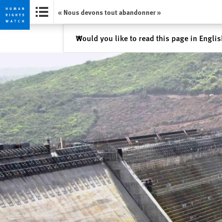
« Nous devons tout abandonner »
Skip
Skip
Fermer
Would you like to read this page in Engli
✕
to
to
cookie
main
privacy
content
notice