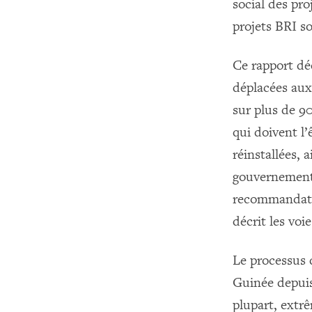
social des pro
projets BRI s
Ce rapport déc
déplacées aux 
sur plus de 9
qui doivent l’
réinstallées, 
gouvernementa
recommandation
décrit les vo
Le processus d
Guinée depuis
plupart, extr