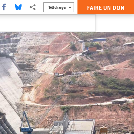
FAIRE UN DON
Share this via Facebook
Share this via Bluesky
Share this via Partagez
Télécharger