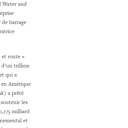
al Water and
eprise
 de barrage
ratrice
e et route »
 d’un trillion
et qui a
t en Amérique
k) a prêté
 soutenir les
1,175 milliard
nnemental et