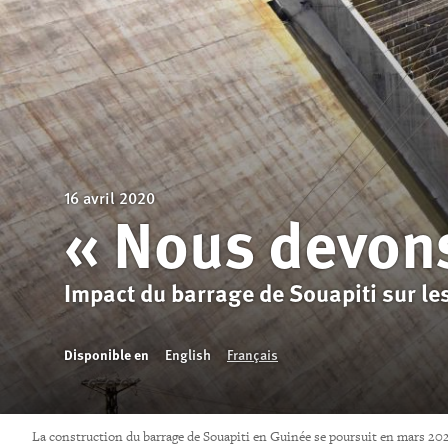
16 avril 2020
« Nous devon
Impact du barrage de Souapiti sur l
Disponible en
English
Français
La construction du barrage de Souapiti en Guinée se poursuit en mars 202