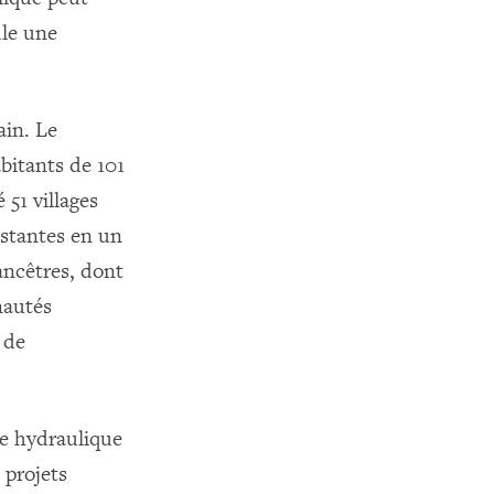
ule une
ain. Le
bitants de 101
51 villages
restantes en un
 ancêtres, dont
nautés
 de
ie hydraulique
 projets