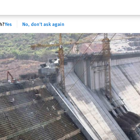
sh?
Yes
No, don't ask again