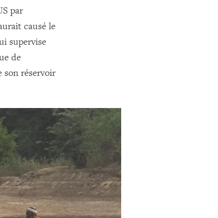
US par
aurait causé le
i supervise
ue de
e son réservoir