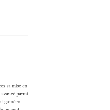
rès sa mise en
s avancé parmi
nt guinéen
lique peut