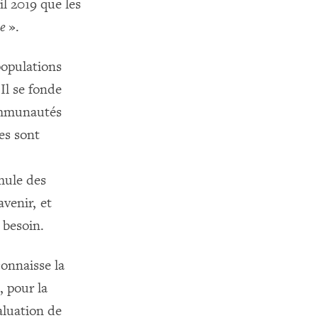
il 2019 que les
e
».
populations
Il se fonde
communautés
nes sont
mule des
avenir, et
 besoin.
connaisse la
 pour la
aluation de