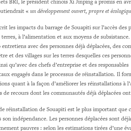
jets BRI, le président chinois Xi Jinping a promis en avr
outiendrait «
un développement ouvert, propre et écologiqu
rit les impacts du barrage de Souapiti sur l’accès des 
terres, à l’alimentation et aux moyens de subsistance. 
0 entretiens avec des personnes déjà déplacées, des 
être et des villages sur les terres desquelles ces person
ainsi qu’avec des chefs d’entreprise et des responsables
ux engagés dans le processus de réinstallation. Il for
s quant à la façon d’améliorer les réinstallations à l’
ies de recours dont les communautés déjà déplacées ont
e réinstallation de Souapiti est le plus important que 
 son indépendance. Les personnes déplacées sont déjà,
êmement pauvres : selon les estimations tirées d’une év