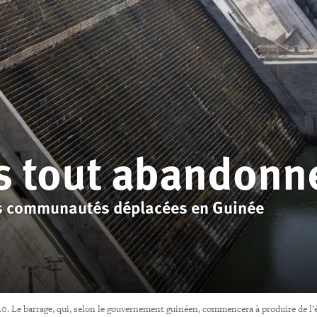
s tout abandonn
es communautés déplacées en Guinée
0. Le barrage, qui, selon le gouvernement guinéen, commencera à produire de l