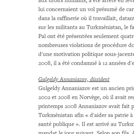
aux droits humains, a été arrêté en fév
lui concernaient un vol présumé de car
dans la raffinerie où il travaillait, dat
sur les militants au Turkménistan, le f
Pal ont été présentées seulement quatre
nombreuses violations de procédure don
d'une motivation politique sous-jacen
2008, il a été condamné à 12 années d
Gulgeldy Annaniazov, dissident
Gulgeldy Annaniazov est un ancien pris
2002 et 2008 en Norvège, où il avait reç
printemps 2008 Annaniazov avait fait p
Turkménistan afin « d'aider sa patrie à
santé publique ». Il est arrivé au Turkm
mandat le jour suivant. Selon son fils,