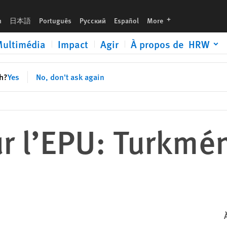
languages
h
日本語
Português
Русский
Español
More
ultimédia
Impact
Agir
À propos de HRW
sh?
Yes
No, don't ask again
r l’EPU: Turkmé