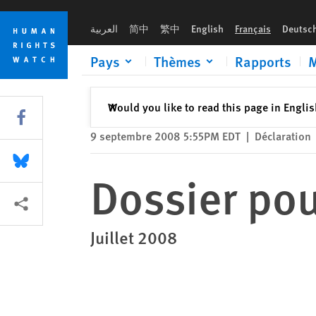
Skip
Skip
Dossier pour l’EPU: Turkménistan
to
to
العربية
简中
繁中
English
Français
Deutsc
cookie
main
privacy
content
Pays
Thèmes
Rapports
M
notice
Fermer
Would you like to read this page in Engli
✕
Share this via Facebook
9 septembre 2008 5:55PM EDT
|
Déclaration
Share this via Bluesky
Dossier pou
Share this via Partagez
Juillet 2008