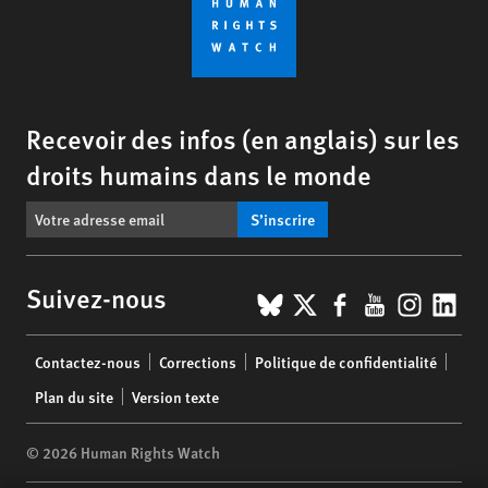
Recevoir des infos (en anglais) sur les
droits humains dans le monde
S’inscrire
BlueSky
X
Facebook
YouTub
Insta
Lin
Suivez-nous
Footer
Contactez-nous
Corrections
Politique de confidentialité
menu
Plan du site
Version texte
© 2026 Human Rights Watch