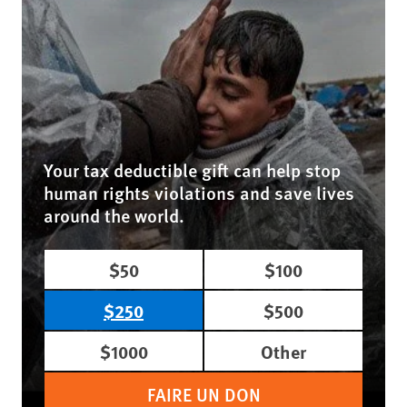
Your tax deductible gift can help stop
human rights violations and save lives
around the world.
$50
$100
$250
$500
$1000
Other
FAIRE UN DON