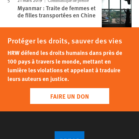
21 mars 2019
Communiqué de presse
Myanmar : Traite de femmes et
de filles transportées en Chine
Protéger les droits, sauver des vies
HRW défend les droits humains dans près de
100 pays à travers le monde, mettant en
lumière les violations et appelant à traduire
leurs auteurs en justice.
FAIRE UN DON