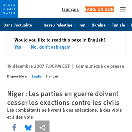
Français
FAIRE UN DON
Open
Skip
Skip
Dans l’actualité
Israël/Palestine
Iran
Ukraine
Tunisie
to
to
cookie
main
Fermer
Would you like to read this page in English?
✕
privacy
content
Yes
No, don't ask again
notice
19 décembre 2007 7:00PM EST
|
Communiqué de presse
Disponible en
English
Français
Niger : Les parties en guerre doivent
cesser les exactions contre les civils
Les combattants se livrent à des exécutions, à des viols
et à des vols
Share this via Facebook
Share this via Bluesky
Share this via Partagez