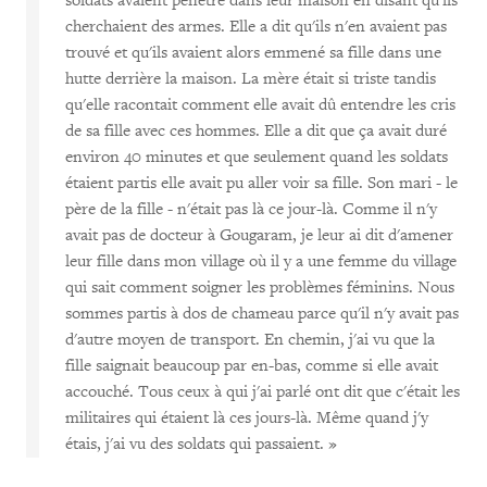
soldats avaient pénétré dans leur maison en disant qu'ils
cherchaient des armes. Elle a dit qu'ils n'en avaient pas
trouvé et qu'ils avaient alors emmené sa fille dans une
hutte derrière la maison. La mère était si triste tandis
qu'elle racontait comment elle avait dû entendre les cris
de sa fille avec ces hommes. Elle a dit que ça avait duré
environ 40 minutes et que seulement quand les soldats
étaient partis elle avait pu aller voir sa fille. Son mari - le
père de la fille - n'était pas là ce jour-là. Comme il n'y
avait pas de docteur à Gougaram, je leur ai dit d'amener
leur fille dans mon village où il y a une femme du village
qui sait comment soigner les problèmes féminins. Nous
sommes partis à dos de chameau parce qu'il n'y avait pas
d'autre moyen de transport. En chemin, j'ai vu que la
fille saignait beaucoup par en-bas, comme si elle avait
accouché. Tous ceux à qui j'ai parlé ont dit que c'était les
militaires qui étaient là ces jours-là. Même quand j'y
étais, j'ai vu des soldats qui passaient. »