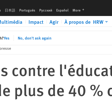
 % dans le monde
languages
h
日本語
Português
Русский
Español
More
ultimédia
Impact
Agir
À propos de HRW
sh?
Yes
No, don't ask again
presse
s contre l'éduca
e plus de 40 % 