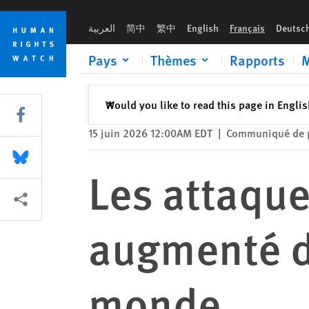
Skip
Skip
Les attaques contre l'éducation ont augmenté de plus de 40
to
to
العربية
简中
繁中
English
Français
Deutsc
cookie
main
privacy
content
Pays
Thèmes
Rapports
M
notice
Fermer
Would you like to read this page in Engli
✕
Share this via Facebook
15 juin 2026 12:00AM EDT
|
Communiqué de 
Share this via Bluesky
Les attaque
Share this via Partagez
augmenté d
monde