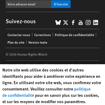
S’inscrire
BlueSky
X
Facebook
YouTub
Insta
Lin
Suivez-nous
Footer
Contactez-nous
Corrections
Politique de confidentialité
menu
Plan du site
Version texte
© 2026 Human Rights Watch
Human Rights Watch
| 350 Fifth Avenue, 34th Floor | New York,
NY
Human Rights Watch cookie preferences
Notre site web utilise des cookies et d'autres
10118-3299
USA
|
t
1.212.290.4700
identifiants pour aider à améliorer votre expérience en
Human Rights Watch
is a 501(C)(3) nonprofit registered in the US
ligne. En utilisant notre site web, vous confirmez votre
under EIN: 13-2875808
consentement. Veuillez consulter notre
politique
de confidentialité
pour en savoir plus sur les cookies,
et sur les moyens de modifier vos paramètres.