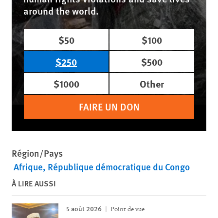
around the world.
$50
$100
$250
$500
$1000
Other
FAIRE UN DON
Région/Pays
Afrique
République démocratique du Congo
À LIRE AUSSI
5 août 2026
Point de vue