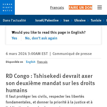
Français
FAIRE UN DON
Open
Skip
Skip
Dans l’actualité
Israël/Palestine
Iran
Ukraine
Tunisie
to
to
cookie
main
Fermer
Would you like to read this page in English?
✕
privacy
content
Yes
No, don't ask again
notice
6 mars 2024 3:00AM EST
|
Communiqué de presse
Disponible en
English
Français
RD Congo : Tshisekedi devrait axer
son deuxième mandat sur les droits
humains
Il faut protéger les civils, respecter les libertés
fondamentales, et donner la priorité à la justice et à