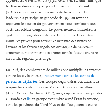
appelées les «
Wazalendo
» («
patriotes
» en swahili) ainsi que
les Forces démocratiques pour la libération du Rwanda
(FDLR) – un groupe armé à majorité hutu et dont le
leadership a participé au génocide de 1994 au Rwanda –
reçoivent le soutien du gouvernement pour combattre aux
côtés des soldats congolais. Le gouvernement Tshisekedi a
également engagé des centaines de membres de sociétés
militaires privées pour former et instruire des unités de
l’armée et les forces congolaises ont acquis de nouveaux
armements, notamment des drones armés, faisant craindre
un conflit régional plus large.
En Ituri, des combattants de milices ont multiplié les attaques
contre les civils en 2023,
notamment contre les camps de
personnes déplacées
. Les troupes ougandaises continuent de
traquer les combattants des Forces démocratiques alliées
(
Allied Democratic Forces
, ADF), un groupe armé dirigé par des
Ougandais et
lié
au groupe extrémiste armé l’État islamique,
dans les provinces du Nord-Kivu et de l’Ituri, dans le cadre