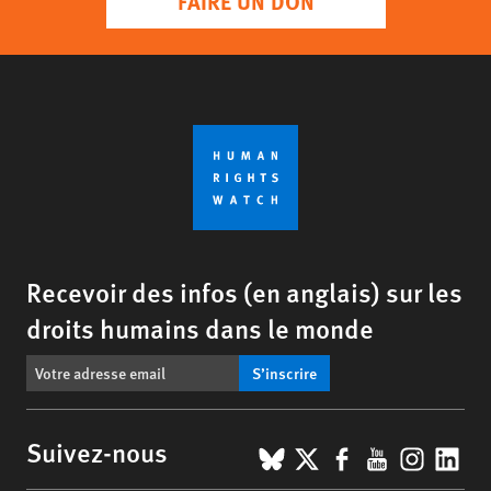
FAIRE UN DON
Recevoir des infos (en anglais) sur les
droits humains dans le monde
S’inscrire
BlueSky
X
Facebook
YouTub
Insta
Lin
Suivez-nous