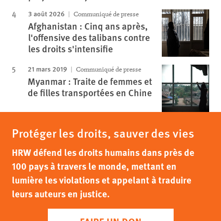
3 août 2026
Communiqué de presse
Afghanistan : Cinq ans après,
l'offensive des talibans contre
les droits s'intensifie
21 mars 2019
Communiqué de presse
Myanmar : Traite de femmes et
de filles transportées en Chine
Protéger les droits, sauver des vies
HRW défend les droits humains dans près de
100 pays à travers le monde, mettant en
lumière les violations et appelant à traduire
leurs auteurs en justice.