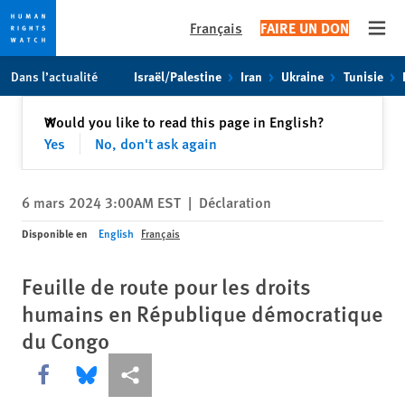
Français
FAIRE UN DON
Open
Skip
Skip
Dans l’actualité
Israël/Palestine
Iran
Ukraine
Tunisie
to
to
cookie
main
Fermer
Would you like to read this page in English?
✕
privacy
content
Yes
No, don't ask again
notice
6 mars 2024 3:00AM EST
|
Déclaration
Disponible en
English
Français
Feuille de route pour les droits
humains en République démocratique
du Congo
Share this via Facebook
Share this via Bluesky
Share this via Partagez