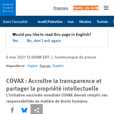
Français
FAIRE UN DON
Open
Skip
Skip
Dans l’actualité
Israël/Palestine
Iran
Ukraine
Tunisie
to
to
cookie
main
Fermer
Would you like to read this page in English?
✕
privacy
content
Yes
No, don't ask again
notice
6 mai 2021 12:00AM EDT
|
Communiqué de presse
Disponible en
English
Français
Español
COVAX : Accroître la transparence et
partager la propriété intellectuelle
L’initiative vaccinale mondiale COVAX devrait remplir ses
responsabilités en matière de droits humains
Share this via Facebook
Share this via Bluesky
Share this via Partagez