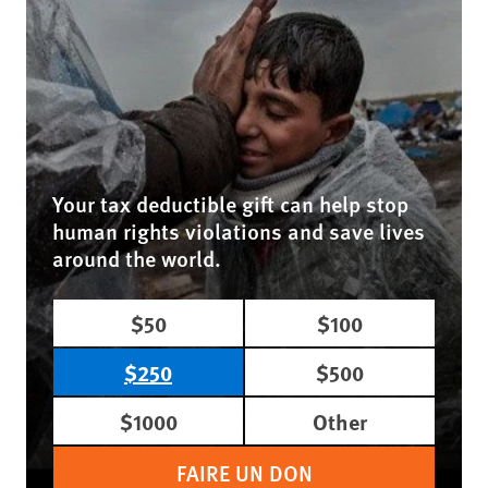
Your tax deductible gift can help stop
human rights violations and save lives
around the world.
$50
$100
$250
$500
$1000
Other
FAIRE UN DON