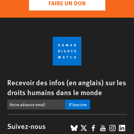
FAIRE UN DON
Recevoir des infos (en anglais) sur les
droits humains dans le monde
S’inscrire
BlueSky
X
Facebook
YouTub
Insta
Lin
Suivez-nous