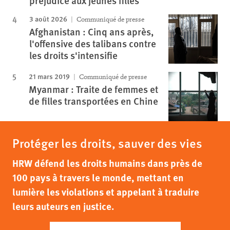
préjudice aux jeunes filles
3 août 2026
Communiqué de presse
Afghanistan : Cinq ans après,
l'offensive des talibans contre
les droits s'intensifie
21 mars 2019
Communiqué de presse
Myanmar : Traite de femmes et
de filles transportées en Chine
Protéger les droits, sauver des vies
HRW défend les droits humains dans près de
100 pays à travers le monde, mettant en
lumière les violations et appelant à traduire
leurs auteurs en justice.