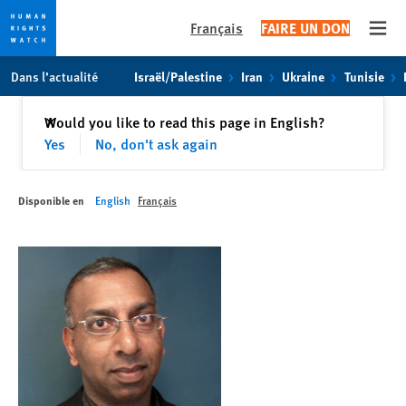
Français
FAIRE UN DON
Open
Skip
Skip
Dans l’actualité
Israël/Palestine
Iran
Ukraine
Tunisie
to
to
cookie
main
Fermer
Would you like to read this page in English?
✕
privacy
content
Yes
No, don't ask again
notice
Disponible en
English
Français