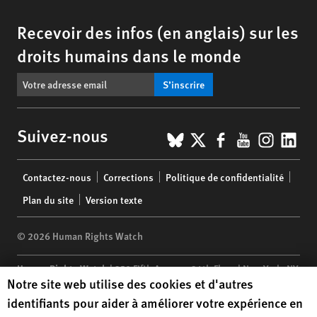
Recevoir des infos (en anglais) sur les
droits humains dans le monde
S’inscrire
BlueSky
X
Facebook
YouTub
Insta
Lin
Suivez-nous
Footer
Contactez-nous
Corrections
Politique de confidentialité
menu
Plan du site
Version texte
© 2026 Human Rights Watch
Human Rights Watch
| 350 Fifth Avenue, 34th Floor | New York,
NY
Human Rights Watch cookie preferences
Notre site web utilise des cookies et d'autres
10118-3299
USA
|
t
1.212.290.4700
identifiants pour aider à améliorer votre expérience en
Human Rights Watch
is a 501(C)(3) nonprofit registered in the US