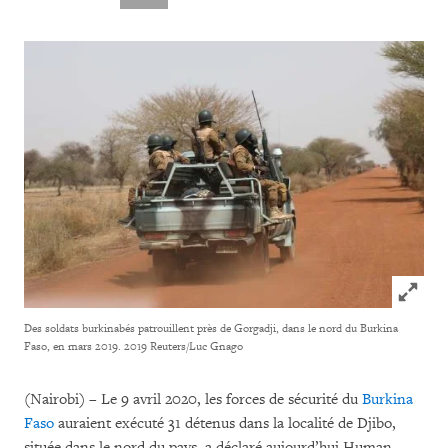
Click to
Des soldats burkinabés patrouillent près de Gorgadji, dans le nord du Burkina
Faso, en mars 2019.
2019 Reuters/Luc Gnago
(Nairobi) – Le 9 avril 2020, les forces de sécurité du
Burkina
Faso
auraient exécuté 31 détenus dans la localité de Djibo,
située dans le nord du pays, a déclaré aujourd’hui Human