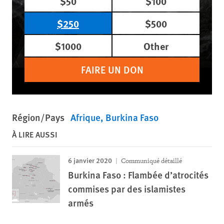
$50
$100
$250
$500
$1000
Other
FAIRE UN DON
Région/Pays
Afrique
Burkina Faso
À LIRE AUSSI
6 janvier 2020
Communiqué détaillé
Burkina Faso : Flambée d’atrocités
commises par des islamistes
armés