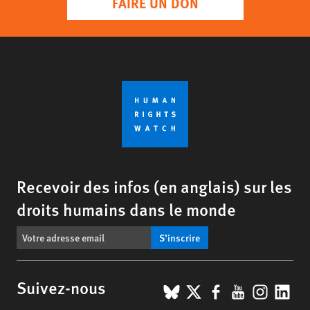
FAIRE UN DON
Recevoir des infos (en anglais) sur les
droits humains dans le monde
S’inscrire
BlueSky
X
Facebook
YouTub
Insta
Lin
Suivez-nous