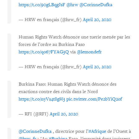
https://t.co/90gLBqgJsF
@hrw
@CorinneDufka
— HRW en français (@hrw_fr)
April 20, 2020
Human Rights Watch dénonce une tuerie menée par les
forces de l’ordre au Burkina Faso
https://t.co/qo67FYAG3Q
via
@lemondefr
— HRW en français (@hrw_fr)
April 20, 2020
Burkina Faso: Human Rights Watch dénonce des
exactions contre des civils dans le Nord
https://t.co/nyVs4t8gH3
pic.twitter.com/Pe2bYiQ2of
— RFI (@RFI)
April 20, 2020
@CorinneDufka
, directrice pour l’
#Afrique
de l’Ouest à
@hrw_fr
: ''Au
#Burkina
Faso, l'impunité dont jouissent