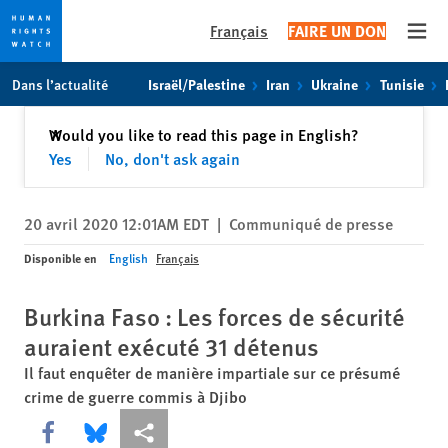
Français
FAIRE UN DON
Open
Skip
Skip
Dans l’actualité
Israël/Palestine
Iran
Ukraine
Tunisie
to
to
cookie
main
Fermer
Would you like to read this page in English?
✕
privacy
content
Yes
No, don't ask again
notice
20 avril 2020 12:01AM EDT
|
Communiqué de presse
Disponible en
English
Français
Burkina Faso : Les forces de sécurité
auraient exécuté 31 détenus
Il faut enquêter de manière impartiale sur ce présumé
crime de guerre commis à Djibo
Share this via Facebook
Share this via Bluesky
Share this via Partagez