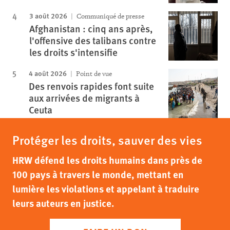
3 août 2026
Communiqué de presse
Afghanistan : cinq ans après,
l'offensive des talibans contre
les droits s'intensifie
4 août 2026
Point de vue
Des renvois rapides font suite
aux arrivées de migrants à
Ceuta
Protéger les droits, sauver des vies
HRW défend les droits humains dans près de
100 pays à travers le monde, mettant en
lumière les violations et appelant à traduire
leurs auteurs en justice.