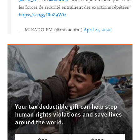
les forces de sécurité entraînent des exactions répétées''
https://t.co/gyJR089Wi2
— MIKADO FM (@mikadofm)
April 21, 2020
Your tax deductible gift can help stop
human rights violations and save lives
around the world.