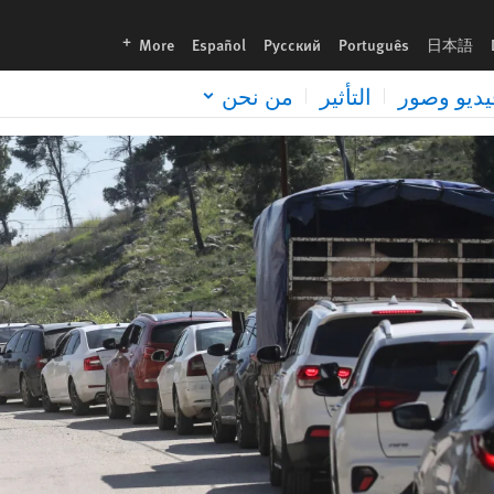
languages
More
Español
Русский
Português
日本語
يديو وصور
التأثير
من نحن