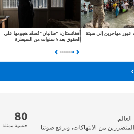
عبور مهاجرين إلى سبتة
أفغانستان: "طالبان" تُصعّد هجومها على
الحقوق بعد 5 سنوات من السيطرة
Next
Previous
80
لعالم.
جنسية ممثلة
لمتضررين من الانتهاكات، ونرفع صوتنا