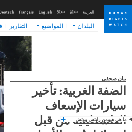
Skip
Skip
to
to
العربية
简中
繁中
English
Français
Deutsch
cookie
main
content
privacy
البلدان
المواضيع
التقارير
ف
notice
بيان صحفي
الضفة الغربية: تأخير
سيارات الإسعاف
الفلسطينية من قبل
ما هي هيومن رايتس ووتش