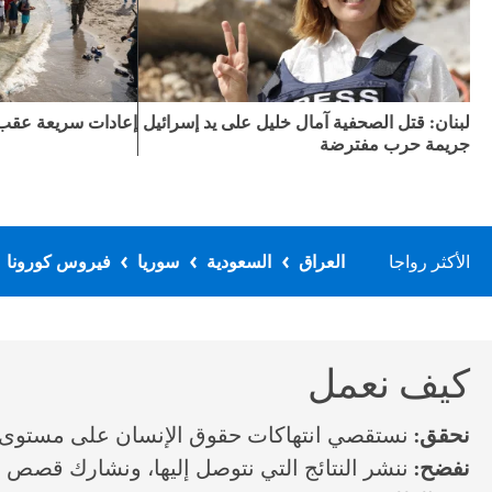
لبنان: قتل الصحفية آمال خليل على يد إسرائيل
إعادات سريعة عقب 
جريمة حرب مفترضة
الأكثر رواجا
العراق
السعودية
سوريا
فيروس كورونا
كيف نعمل
نحقق:
نستقصي انتهاكات حقوق الإنسان على مستوى ا
نفضح:
ننشر النتائج التي نتوصل إليها، ونشارك قصص ا