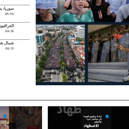
Play video
سوريا: ي
05:34
Play video
العراقيو
04:16
Play video
شمال شرق
06:13