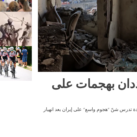
هددان بهجمات على
 يوليو/تموز 2026 أن الولايات المتحدة تدرس شنّ "هجوم واسع" على إيران بعد انهيار