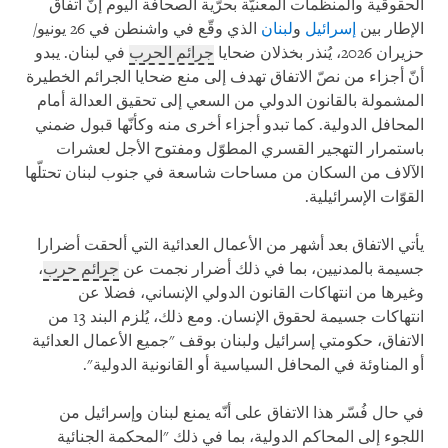
الحقوقية والمنظمات المعنيّة بحرّية الصحافة اليوم إنّ اتفاق
الإطار بين
إسرائيل
و
لبنان
الذي وقّع في واشنطن في 26 يونيو/
حزيران 2026، يُنذر بخذلان ضحايا
جرائم الحرب
في لبنان. يبدو
أنّ أجزاء من نصّ الاتفاق تهدف إلى منع ضحايا الجرائم الخطيرة
المشمولة بالقانون الدولي من السعي إلى تحقيق العدالة أمام
المحافل الدولية. كما تبدو أجزاء أخرى منه وكأنّها قبول ضمني
باستمرار التهجير القسري المطوّل ومفتوح الأجل لعشرات
الآلاف من السكان من مساحات شاسعة في جنوب لبنان تحتلّها
القوّات الإسرائيلية.
يأتي الاتفاق بعد أشهر من الأعمال العدائية التي ألحقت أضرارا
جسيمة بالمدنيين، بما في ذلك أضرار نجمت عن
جرائم حرب
،
وغيرها من انتهاكات القانون الدولي الإنساني، فضلا عن
انتهاكات جسيمة لحقوق الإنسان. ومع ذلك، يُلزم البند 13 من
الاتفاق، حكومتي إسرائيل ولبنان بوقف "جميع الأعمال العدائية
أو المناوئة في المحافل السياسية أو القانونية الدولية".
في حال فُسّر هذا الاتفاق على أنّه يمنع لبنان وإسرائيل من
اللجوء إلى المحاكم الدولية، بما في ذلك "المحكمة الجنائية