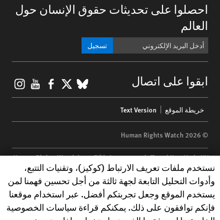
احصلوا على تحديثات حقوق الإنسان حول
العالم
تسجيل
gram
ouTube
Facebook
BlueSky
X
ابقوا على اتصال
Footer
خريطة الموقع
Text Version
menu
© 2026 Human Rights Watch
Human Rights Watch
| 350 Fifth Avenue, 34th Floor | New York,
NY
Human Rights Watch cookie preferences
نستخدم ملفات تعريف الارتباط (كوكيز)، وتقنيات التتبع،
10118-3299
USA
|
t
1.212.290.4700
وأدوات التحليل التابعة لجهة ثالثة من أجل تحسين فهمنا لمن
Human Rights Watch
is a 501(C)(3) nonprofit registered in the US
يستخدم الموقع وجعل تجربتكم أفضل. عبر استخدام موقعنا
under EIN: 13-2875808
فإنكم توافقون على ذلك. يمكنكم قراءة سياسات الخصوصية