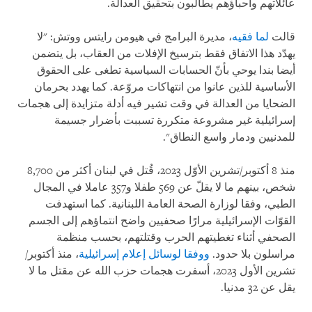
عائلاتهم وأحباؤهم يطالبون بتحقيق العدالة.
قالت
لما فقيه
، مديرة البرامج في هيومن رايتس ووتش: "لا
يهدّد هذا الاتفاق فقط بترسيخ الإفلات من العقاب، بل يتضمن
أيضا بندا يوحي بأنّ الحسابات السياسية تطغى على الحقوق
الأساسية للذين عانوا من انتهاكات مروّعة. كما يهدد بحرمان
الضحايا من العدالة في وقت تشير فيه أدلة متزايدة إلى هجمات
إسرائيلية غير مشروعة متكررة تسببت بأضرار جسيمة
للمدنيين ودمار واسع النطاق".
منذ 8 أكتوبر/تشرين الأوّل 2023، قُتل في لبنان أكثر من 8,700
شخص، بينهم ما لا يقلّ عن 569 طفلا و357 عاملا في المجال
الطبي، وفقا لوزارة الصحة العامة اللبنانية. كما استهدفت
القوّات الإسرائيلية مرارًا صحفيين واضح انتماؤهم إلى الجسم
الصحفي أثناء تغطيتهم الحرب وقتلتهم، بحسب منظمة
مراسلون بلا حدود.
ووفقا لوسائل إعلام إسرائيلية
، منذ أكتوبر/
تشرين الأول 2023، أسفرت هجمات حزب الله عن مقتل ما لا
يقل عن 32 مدنيا.