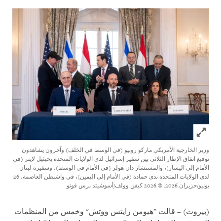
Click to expand Image
وزير الخارجية الأمريكي ماركو روبيو (في الوسط في الخلف) وآخرون يشاهدون
توقيع اتفاق الإطار الثلاثي بين سفير إسرائيل لدى الولايات المتحدة يحيئيل لايتر (في
الأمام إلى اليسار)، والمستشار دان هولر (في الأمام في الوسط)، وسفيرة لبنان
لدى الولايات المتحدة ندى حمادة (في الأمام إلى اليمين)، في واشنطن العاصمة، 26
يونيو/حزيران 2026.
© 2026 كيفن وولف/أسوشيتد برس فوتو
(بيروت) – قالت "هيومن رايتس ووتش" وخمس من المنظمات