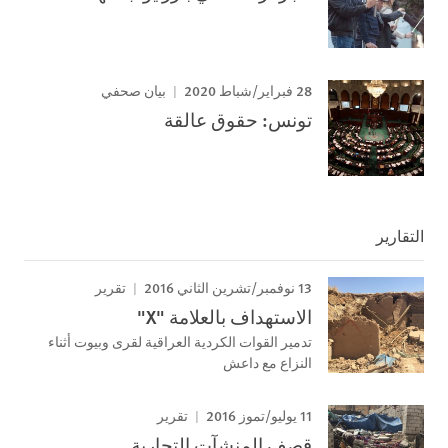
28 فبراير/شباط 2020
بيان صحفي
تونس: حقوق عالقة
التقارير
13 نوفمبر/تشرين الثاني 2016
تقرير
الاستهداف بالعلامة "X"
تدمير القوات الكردية العراقية لقرى وبيوت أثناء
النزاع مع داعش
11 يوليو/تموز 2016
تقرير
قصف المنشآت التجارية