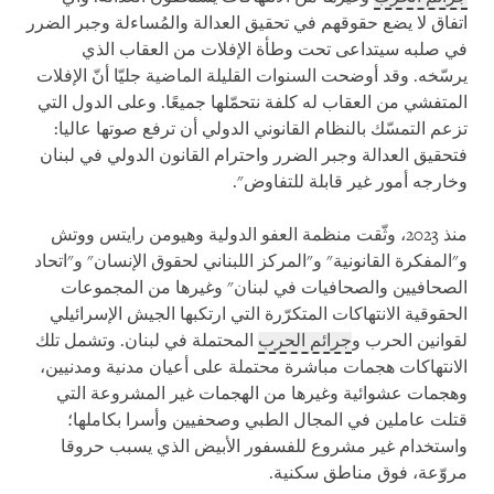
اتفاق لا يضع حقوقهم في تحقيق العدالة والمُساءلة وجبر الضرر
في صلبه سيتداعى تحت وطأة الإفلات من العقاب الذي
يرسّخه. وقد أوضحت السنوات القليلة الماضية جليّا أنّ الإفلات
المتفشي من العقاب له كلفة نتحمّلها جميعًا. وعلى الدول التي
تزعم التمسّك بالنظام القانوني الدولي أن ترفع صوتها عاليا:
فتحقيق العدالة وجبر الضرر واحترام القانون الدولي في لبنان
وخارجه أمور غير قابلة للتفاوض".
منذ 2023، وثّقت منظمة العفو الدولية وهيومن رايتس ووتش
و"المفكرة القانونية" و"المركز اللبناني لحقوق الإنسان" و"اتحاد
الصحافيين والصحافيات في لبنان" وغيرها من المجموعات
الحقوقية الانتهاكات المتكرّرة التي ارتكبها الجيش الإسرائيلي
لقوانين الحرب و
جرائم الحرب
المحتملة في لبنان. وتشمل تلك
الانتهاكات هجمات مباشرة محتملة على أعيان مدنية ومدنيين،
وهجمات عشوائية وغيرها من الهجمات غير المشروعة التي
قتلت عاملين في المجال الطبي وصحفيين وأسرا بكاملها؛
واستخدام غير مشروع للفسفور الأبيض الذي يسبب حروقا
مروّعة، فوق مناطق سكنية.