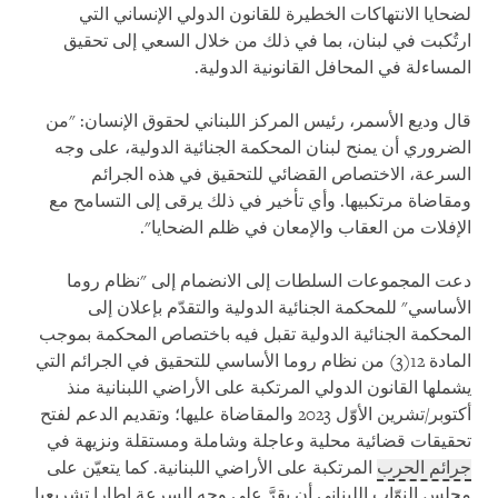
لضحايا الانتهاكات الخطيرة للقانون الدولي الإنساني التي
ارتُكبت في لبنان، بما في ذلك من خلال السعي إلى تحقيق
المساءلة في المحافل القانونية الدولية.
قال وديع الأسمر، رئيس المركز اللبناني لحقوق الإنسان: "من
الضروري أن يمنح لبنان المحكمة الجنائية الدولية، على وجه
السرعة، الاختصاص القضائي للتحقيق في هذه الجرائم
ومقاضاة مرتكبيها. وأي تأخير في ذلك يرقى إلى التسامح مع
الإفلات من العقاب والإمعان في ظلم الضحايا".
دعت المجموعات السلطات إلى الانضمام إلى "نظام روما
الأساسي" للمحكمة الجنائية الدولية والتقدّم بإعلان إلى
المحكمة الجنائية الدولية تقبل فيه باختصاص المحكمة بموجب
المادة 12(3) من نظام روما الأساسي للتحقيق في الجرائم التي
يشملها القانون الدولي المرتكبة على الأراضي اللبنانية منذ
أكتوبر/تشرين الأوّل 2023 والمقاضاة عليها؛ وتقديم الدعم لفتح
تحقيقات قضائية محلية وعاجلة وشاملة ومستقلة ونزيهة في
جرائم الحرب
المرتكبة على الأراضي اللبنانية. كما يتعيّن على
مجلس النوّاب اللبناني أن يقرَّ على وجه السرعة إطارا تشريعيا