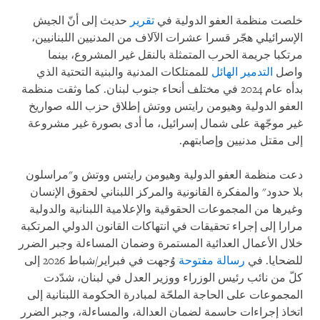
خلصت منظمة العفو الدولية في
تقرير
حديث إلى أنّ الجيش
الإسرائيلي هجّر قسرا عشرات الآلاف من المدنيين اللبنانيين،
مرتكبا جريمة الحرب المتمثلة بالنقل غير المشروع، بينما
واصل
التدمير الهائل
للممتلكات المدنية والبنية التحتية الذي
بدأه عام 2024 في مختلف أنحاء جنوب لبنان. كما وثقت منظمة
العفو الدولية وهيومن رايتس ووتش إطلاق حزب الله صواريخ
غير موجّهة على شمال إسرائيل، ما أدى بصورة غير مشروعة
إلى مقتل مدنيين وإصابتهم.
دعت منظمة العفو الدولية وهيومن رايتس ووتش و"مراسلون
بلا حدود" والمفكرة القانونية والمركز اللبناني لحقوق الإنسان
وغيرها من المجموعات الحقوقية والإعلامية اللبنانية والدولية
مرارا إلى إجراء تحقيقات في انتهاكات القانون الدولي المرتكبة
خلال الأعمال العدائية المستمرة وضمان المساءلة وجبر الضرر
للضحايا. في
رسالة مفتوحة
وُجهت في فبراير/شباط 2026 إلى
كلّ من نائب رئيس الوزراء ووزير العدل في لبنان، شدّدت
المجموعات على الحاجة الملحّة لمبادرة الحكومة اللبنانية إلى
اتخاذ إجراءات حاسمة لضمان العدالة، والمساءلة، وجبر الضرر