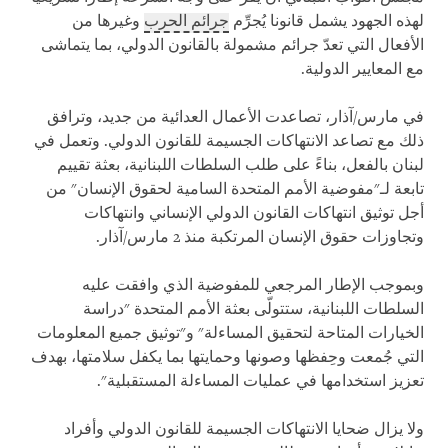
لهذه الجهود يشمل قانونا يُجرِّم
جرائم الحرب
وغيرها من
الأفعال التي تعدّ جرائم مشمولة بالقانون الدولي، بما يتماشى
مع المعايير الدولية.
في مارس/آذار، تصاعدت الأعمال العدائية من جديد، وترافق
ذلك مع تصاعد الانتهاكات الجسيمة للقانون الدولي. وتعمل في
لبنان بالفعل، بناءً على طلب السلطات اللبنانية، بعثة تقييم
تابعة لـ"مفوضية الأمم المتحدة السامية لحقوق الإنسان" من
أجل توثيق انتهاكات القانون الدولي الإنساني وانتهاكات
وتجاوزات حقوق الإنسان المرتكبة منذ 2 مارس/آذار.
وبموجب الإطار المرجعي للمفوضية الذي وافقت عليه
السلطات اللبنانية، ستتولّى بعثة الأمم المتحدة "دراسة
الخيارات المتاحة لتحقيق المساءلة" و"توثيق جميع المعلومات
التي جُمعت وحِفظها وصونها وحمايتها بما يكفل سلامتها، بهدف
تعزيز استخدامها في عمليات المساءلة المستقبلية".
ولا يزال ضحايا الانتهاكات الجسيمة للقانون الدولي وأفراد