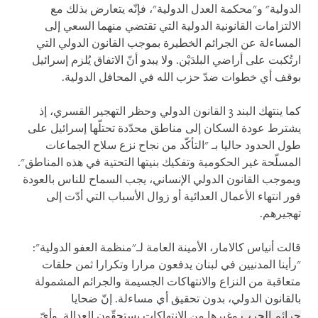
الدولية" و"محكمة العدل الدولية"، فإنّه يتعارض بذلك مع
الالتزامات القانونية الدولية التي تقتضي منهما السعي إلى
المساءلة عن الجرائم الخطيرة بموجب القانون الدولي التي
ارتُكبت على أراضي البلدَيْن. ولا يبدو أنّ الاتفاق يُلزم إسرائيل
بوقف أي خطوات ضدّ حزب الله في المحافل الدولية.
كما ينتهك البند 3 القانون الدولي وحظر التهجير القسري، إذ
يشترط عودة السكان إلى مناطق محدّدة تحتلّها إسرائيل على
طول الحدود حاليا بـ "التأكّد من نجاح نزع سلاح الجماعات
المسلّحة غير الحكومية وتفكيك بنيتها التحتية في هذه المناطق".
وبموجب القانون الدولي الإنساني، يجب السماح للناس بالعودة
فور انتهاء الأعمال العدائية أو زوال الأسباب التي أدّت إلى
تهجيرهم.
قالت أنياس كالامار، الأمينة العامة لـ"منظمة العفو الدولية":
"رأينا المدنيين في لبنان يدفعون مرارا وتكرارا ثمن حلقات
متعاقبة من النزاع والانتهاكات الجسيمة والجرائم المشمولة
بالقانون الدولي، بدون تحقيق أي مساءلة. إنّ ضحايا
جرائم الحرب
وغيرها من الانتهاكات يستحقّون العدالة. وأيّ