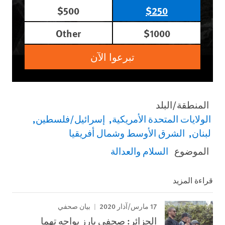
$500
$250
Other
$1000
تبرعوا الآن
المنطقة/البلد
الولايات المتحدة الأمريكية
إسرائيل/فلسطين
لبنان
الشرق الأوسط وشمال أفريقيا
الموضوع
السلام والعدالة
قراءة المزيد
17 مارس/آذار 2020
بيان صحفي
الجزائر: صحفي بارز يواجه تهما