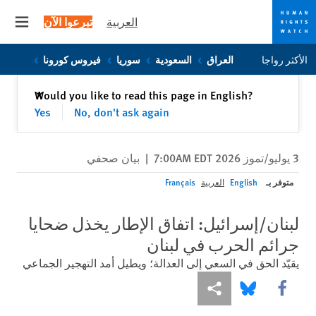
العربية
تبرعوا الآن
 menu
Skip
Skip
الأكثر رواجا
العراق
السعودية
سوريا
فيروس كورونا
to
to
cookie
main
إغلاق
Would you like to read this page in English?
✕
content
privacy
Yes
No, don't ask again
notice
3 يوليو/تموز 2026 7:00AM EDT
|
بيان صحفي
متوفر بـ
English
العربية
Français
لبنان/إسرائيل: اتفاق الإطار يخذل ضحايا
جرائم الحرب في لبنان
يقيّد الحق في السعي إلى العدالة؛ ويطيل أمد التهجير الجماعي
Share this via Facebook
Share this via مشاركة
Share this via Bluesky