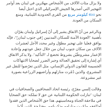
ولا يزال مئات الآلاف من الأشخاص مهجّرين في لبنان بعد أوامر
التهجير التي أصدرها الجيش الإسرائيلي الذي احتل أيضا
نحو
600 كيلومتر مربع
من القرى الحدودية اللبنانية، ومنع
السكان من العودة.
وبالرغم من أنّ الاتفاق يشير إلى أنّ إسرائيل ولبنان يقرّان
بأهمية "العودة الآمنة للسكان المدنيين [في جنوب لبنان]"، فإنّه
يوافق فعليا على تهجير مطوّل وغير محدد الأجل لعشرات
الآلاف من سكان جنوب لبنان من خلال جعل عودتهم وإعادة
الإعمار مشروطَيْن بشروط تخضع لـ "التأكيد". ولا يذكر الاتفاق
أي إشارة إلى تحقيق العدالة وجبر الضرر لضحايا الانتهاكات
الجسيمة للقانون الدولي الإنساني، مثل الذين تعرّضوا للنقل غير
المشروع، والذين دُمّرت منازلهم وأراضيهم الزراعية بصورة
غير مشروعة.
وقالت إلسي مفرّج، رئيسة اتحاد الصحافيين والصحافيات في
لبنان: "تنازلت الحكومة اللبنانية عن حق لا تملكه: حق الضحايا
في ملاحقة الجناة ومحاسبتهم. هذا حق الأشخاص الذين فقدوا
أحبّاءهم ودُمّرت منازلهم وذكرياتهم. وهذا حق الذين أدّوا