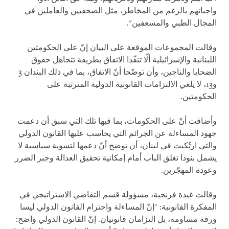
واجباتهم بالرغم من المخاطر، مثل الصحفيين والعاملين في
المجال الطبي والمسعفين".
وقالت المجموعات الموقعة على البيان إنّ على الحكومتين
اللبنانية والإسرائيلية ألّا تنفّذا الاتفاق بطريقة تتجاهل حقوق
الضحايا والناجين، وأن توضّحا أنّ الاتفاق، بما في ذلك البندان 3
و13، لا يلغي الالتزامات القانونية الدولية المترتبة على
الحكومتين.
وأضافت أنّ على الحكومات، بما فيها تلك التي سبق أن دعمت
جهود المساءلة عن الجرائم التي يحاسب عليها القانون الدولي
والتي ارتُكبت في لبنان، أن توضح أنّ دعمها لتسوية سياسية لا
يشمل بنودا تغلق الباب أمام إمكانية تحقيق العدالة وجبر الضرر
وعودة المهجّرين.
وقالت غيدة فرنجية، مسؤولة قسم التقاضي الاستراتيجي في
المفكرة القانونية: "إنّ المساءلة واحترام القانون الدولي ليسا
ورقة مساومة، بل التزامان قانونيان. إنّ القانون الدولي واضح: