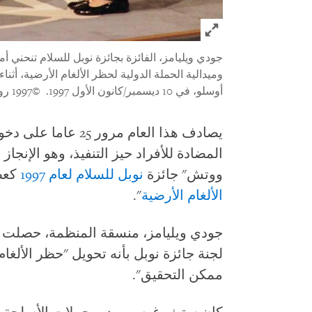
Click to expand Image
جودي ويليامز، الفائزة بجائزة نوبل للسلام تنحني أ
وميدالية الحملة الدولية لحظر الألغام الأرضية، أثنا
أوسلو، في 10 ديسمبر/كانون الأول 1997.
©1997 رويترز
يصادف هذا العام مرور
المضادة للأفراد حيز التنفيذ، وهو الإنج
ووتش" جائزة
نوبل للسلام لعام 1997
كعض
الألغام الأرضية
".
لجنة جائزة نوبل بأنه تحويل "حظر الألغام
ممكن التحقيق".