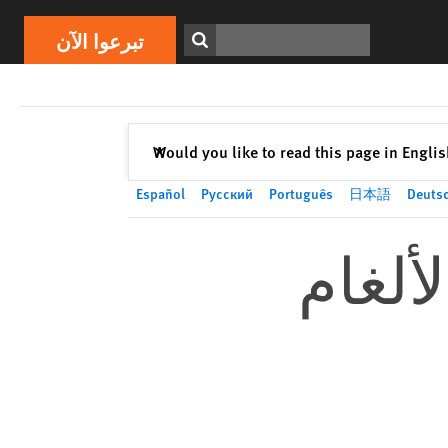
تبرعوا الآن
Print
ابحث
تبرعوا الآن
إغلاق
Would you like to read this page in Engli
✕
Español
Русский
Português
日本語
Deuts
ألغام