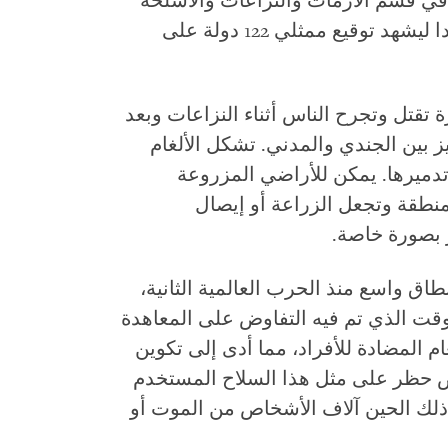
ي قسم الأزمات والنزاعات والأسلحة
في هيومن رايتس ووتش، في أوتاوا بكندا ليشهد توقيع ممثلي 122 دولة على
ة تقتل وتجرح الناس أثناء النزاعات وبعد
ييز بين الجندي والمدني. تشكل الألغام
تدميرها. يمكن للأراضي المزروعة
المنطقة وتجعل الزراعة أو إيصال
 بصورة خاصة.
طاق واسع منذ الحرب العالمية الثانية،
وقت الذي تم فيه التفاوض على المعاهدة
 دولة تُصنّع الألغام المضادة للأفراد، مما أدى إلى تكوين
ض حظر على مثل هذا السلاح المستخدم
 ذلك الحين آلاف الأشخاص من الموت أو