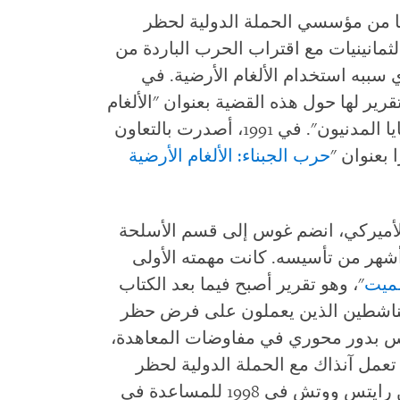
ا من مؤسسي الحملة الدولية لحظر
لثمانينيات مع اقتراب الحرب الباردة من
ي سببه استخدام الألغام الأرضية. في
رير لها حول هذه القضية بعنوان "الألغام
الأرضية في السلفادور ونيكاراغوا: الضحايا المدنيون". في 1991، أصدرت بالتعاون
 بعنوان "
حرب الجبناء: الألغام الأرضية
أميركي، انضم غوس إلى قسم الأسلحة
رايتس ووتش في 1993، بعد أشهر من تأسيسه. كانت مهمته الأولى
مميت
"، وهو تقرير أصبح فيما بعد الكتاب
لناشطين الذين يعملون على فرض حظر
غوس بدور محوري في مفاوضات المعاهدة،
عمل آنذاك مع الحملة الدولية لحظر
الألغام الأرضية. التحقت ويرهام بـ هيومن رايتس ووتش في 1998 للمساعدة في