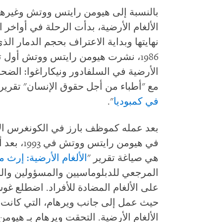
بالنسبة إلى هيومن رايتس ووتش وغيره
الألغام الأرضية، بدأت الرحلة في أواخر ا
نهايتها وبداية الاعتراف بحجم الدمار الذ
1986، نشرت هيومن رايتس ووتش أول تق
مع "أطباء من أجل حقوق الإنسان" تقريرا
في كمبوديا
".
بعد عمله كموظف بارز في الكونغرس ال
في هيومن 
هي صياغة تقرير "
الألغام الأرضية: إرث 
المرجعي للدبلوماسيين والمسؤولين وا
على الألغام المضادة للأفراد. اضطلع 
حيث عمل إلى جانب ويرهام، التي كانت ت