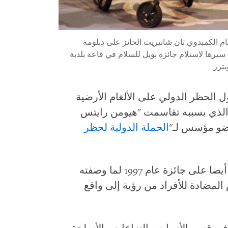
مام الكمبدوي تان شانيريث الحائز على دبلومة
ء سيرها لاستلام جائزة نوبل للسلام في قاعة بلدية
 25 عاما على دخول الحظر الدولي على الألغام الأرضية
از الذي بسببه تقاسمت "هيومن رايتس
و مؤسس لـ"
الحملة الدولية لحظر
جودي ويليامز، منسقة المنظمة، حصلت أيضا على جائزة عام 1997 لما وصفته
 المضادة للأفراد من رؤية إلى واقع