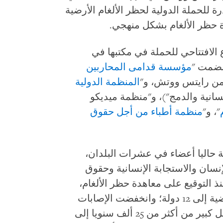
ة للحملة الدولية لحظر الألغام الأرضية
ة حظر الألغام بشكل منهجي.
لافتتاحي للحملة في مكتبها في
مؤسسة قدامى المحاربين
ومن رايتس ووتش، و"
المنظمة الدولية
نسانية والدمج")، و"منظمة ميديكو
"، و"
منظمة أطباء من أجل حقوق
ية حاليا أعضاء في عشرات البلدان،
سان والاستجابة الإنسانية وحقوق
منذ التوقيع على معاهدة حظر الألغام،
انخفض عدد البلدان المنتجة للألغام الأرضية إلى 12 دولة؛ وانخفضت الإصابات
السنوية الناجمة عن الألغام الأرضية بشكل كبير من أكثر من 25 ألف سنويا إلى