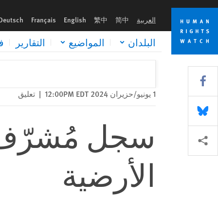
Skip
Skip
سجل مُشرّف في معالجة آفة الألغام الأرضية
to
to
العربية
简中
繁中
English
Français
Deutsch
cookie
main
content
privacy
البلدان
المواضيع
التقارير
ف
notice
Share this via Facebook
1 يونيو/حزيران 2024 12:00PM EDT
|
تعليق
Share this via Bluesky
سجل مُشرّف ف
Share this via مشاركة
الأرضية