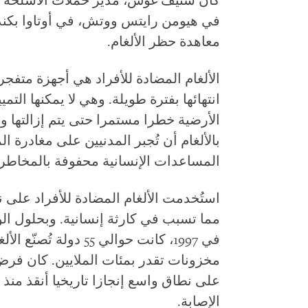
كان ستيف غوس، مدير حملات الأسلحة ف
معاهدة حظر الألغام.
الألغام المضادة للأفراد هي أجهزة متفجر
انتهائها بفترة طويلة. وهي لا يمكنها التم
الأرضية خطرا مستمرا حتى يتم إزالتها و
بالألغام أن تُجبر المدنيين على مغادرة 
المساعدات الإنسانية محفوفة بالمخاطر
استُخدمت الألغام المضادة للأفراد على ن
مما تسبب في كارثة إنسانية. وبحلول ال
في 1997، كانت حوالي 55
مخزونات تقدر بمئات الملايين. كان فر
على نطاق واسع إنجازا تاريخيا أنقذ منذ
الإصابة.