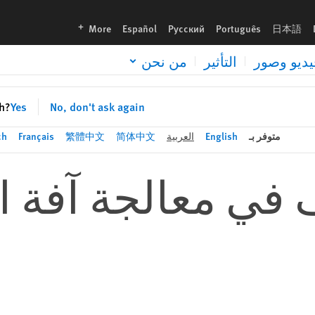
languages
More
Español
Русский
Português
日本語
يديو وصور
التأثير
من نحن
sh?
Yes
No, don't ask again
متوفر بـ
English
العربية
简体中文
繁體中文
Français
ch
ي معالجة آفة ال