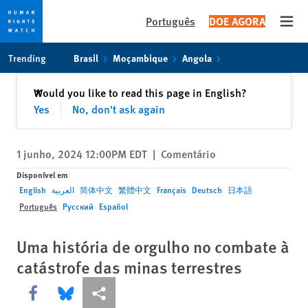
Português
DOE AGORA
Open
Skip
Skip
Trending
Brasil
Moçambique
Angola
to
to
cookie
main
Fechar
Would you like to read this page in English?
✕
privacy
content
Yes
No, don't ask again
notice
1 junho, 2024 12:00PM EDT
|
Comentário
Disponível em
English
العربية
简体中文
繁體中文
Français
Deutsch
日本語
Português
Русский
Español
Uma história de orgulho no combate à
catástrofe das minas terrestres
Share this via Facebook
Share this via Bluesky
Share this via Compartilhar