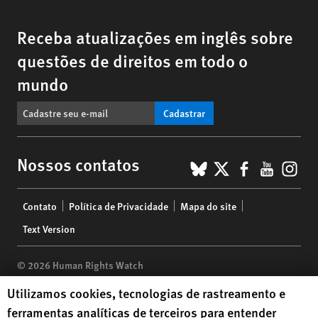
Receba atualizações em inglês sobre
questões de direitos em todo o
mundo
Cadastrar
BlueSky
X
Faceboo
YouTu
Ins
Nossos contatos
Footer
Contato
Política de Privacidade
Mapa do site
menu
Text Version
© 2026 Human Rights Watch
Human Rights Watch cookie preferences
Utilizamos cookies, tecnologias de rastreamento e
Human Rights Watch
| 350 Fifth Avenue, 34th Floor | New York,
NY
ferramentas analíticas de terceiros para entender
10118-3299
USA
|
t
1.212.290.4700