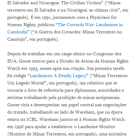
El Salvador and Nicaragua: The Civilian Victims” (“Minas
terrestres em El Salvador e na Nicarágua: as vítimas civis”, em
português). E em 1991, juntamente com a Physicians for
Human Rights, publicou “
The Cowards War: Landmines in
Cambodia
” (“A Guerra dos Covardes: Minas Terrestres no
Camboja”, em português).
Depois de trabalhar em um cargo sênior no Congresso dos
EUA, Goose entrou para a Divisão de Armas da Human Rights
Watch em 1993, meses após sua criação. Sua primeira tarefa
foi redigir “
Landmines: A Deadly Legacy
” (“Minas Terrestres:
Um Legado Mortal”, em português), um relatório que se
tornaria o livro de referência para diplomatas, autoridades e
ativistas trabalhando pela proibição de minas antipessoais.
Goose viria a desempenhar um papel central nas negociações
do tratado, trabalhando ao lado de Wareham, que na época
estava na ICBL. Wareham juntou-se à Human Rights Watch
em 1998 para ajudar a estabelecer o Landmine Monitor
(Monitor de Minas Terrestres, em português), uma iniciativa