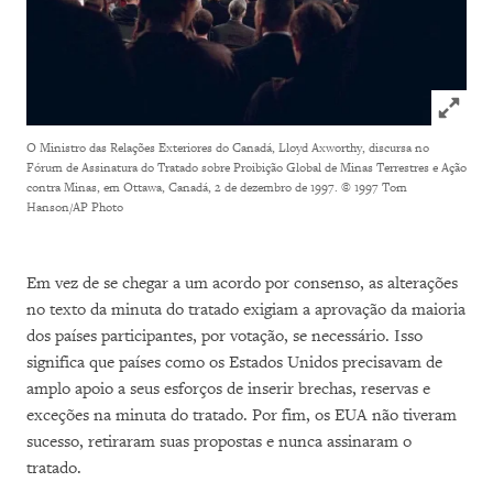
Click to
O Ministro das Relações Exteriores do Canadá, Lloyd Axworthy, discursa no
Fórum de Assinatura do Tratado sobre Proibição Global de Minas Terrestres e Ação
contra Minas, em Ottawa, Canadá, 2 de dezembro de 1997.
© 1997 Tom
Hanson/AP Photo
Em vez de se chegar a um acordo por consenso, as alterações
no texto da minuta do tratado exigiam a aprovação da maioria
dos países participantes, por votação, se necessário. Isso
significa que países como os Estados Unidos precisavam de
amplo apoio a seus esforços de inserir brechas, reservas e
exceções na minuta do tratado. Por fim, os EUA não tiveram
sucesso, retiraram suas propostas e nunca assinaram o
tratado.