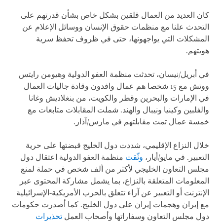
كان العديد من العمال قلقين بشكل خاص بشأن قدرتهم على
التحدث علنا مع منظمات حقوق الإنسان ووسائل الإعلام عن
المشكلات التي يواجهونها، حتى في ظروف تحفظ سرية
هويتهم.
في أبريل/نيسان، تحدثت منظمة العفو الدولية وهيومن رايتس
ووتش مع 15 شخصا هم عمال وافدون وقادة جاليات العمال
في الإمارات والبحرين وقطر والكويت، من بنغلاديش وغانا
والفلبين وكينيا ونيبال والهند. شملت المقابلات متابعات مع
خمسة عمال تمت مقابلتهم في مارس/آذار.
خلال النزاع الإقليمي، شددت دول الخليج قبضتها على حرية
التعبير. في مايو/أيار،
وثّقت
منظمة العفو الدولية اعتقال دول
مجلس التعاون الخليجي لأكثر من ألف شخص في حملة لمنع
المعلومات المتعلقة بالنزاع، بما يشمل مشاركة المحتوى عبر
الإنترنت أو التعبير عن آراء تتعلق بالحرب الأمريكية-الإسرائيلية
مع إيران وهجمات إيران على دول الخليج. كما أصدرت حكومات
دول مجلس التعاون وسفاراتها وأصحاب العمل
تحذيرات