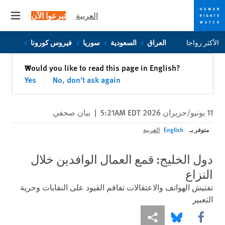
العربية
تبرعوا الآن
 menu
Skip
Skip
الأكثر رواجا
العراق
السعودية
سوريا
فيروس كورونا
to
to
cookie
main
إغلاق
Would you like to read this page in English?
✕
content
privacy
Yes
No, don't ask again
notice
11 يونيو/حزيران 2026 5:21AM EDT
|
بيان صحفي
متوفر بـ
English
العربية
دول الخليج: قمع العمال الوافدين خلال
النزاع
تفتيش الهواتف والاعتقالات تفاقم القيود على النقابات وحرية
التعبير
Share this via Facebook
Share this via مشاركة
Share this via Bluesky