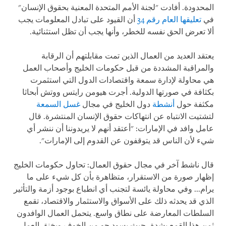
المحدودة. أفادت "لجنة الأمم المتحدة المعنية بحقوق الإنسان"
في
تعليقها العام رقم 34
أن القيود على تبادل المعلومات يجب
ألا تعرض الحق نفسه للخطر، وأنها يجب أن تظل استثنائية.
يعتقد العديد من العمال الذين تمت مقابلتهم أن الرقابة
والمراقبة المشددة من قبل حكومات الخليج وأصحاب العمل
هي محاولة لإدارة سمعة واقتصادات الدول التي استثمرت
بكثافة في صورتها الدولية. أجرت هيومن رايتس ووتش أبحاثا
مكثفة حول
أنشطة
دول الخليج في مجال
غسل
السمعة
لتشتيت الانتباه عن انتهاكات حقوق الإنسان المنتشرة. قال
عامل وافد في الإمارات: "أعتقد أنهم لا يريدوننا أن ننشر أي
شيء لأن الناس قد يتوقفون عن القدوم إلى الإمارات".
قال ناشط آخر في مجال حقوق العمال: تحاول حكومات الخليج
إظهار صورة من الاستقرار، متظاهرة بأن كل شيء على ما
يرام... وفي محاولة يائسة لتجنب أي انطباع بوجود أزمة والتأثير
الذي قد يحدثه ذلك على الأسواق والاستثمار والاقتصاد، تقمع
السلطات المعارضة على نطاق واسع. يتحمل العمال الوافدون
ثمن هذا القمع بشدة، حيث يسود جو من الخوف ويخنق العمل