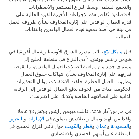
والتجمع السلمي وسط النزاع المستمر والاضطرابات
الاقتصادية. تُفاقم هذه الإجراءات الأخيرة القيود الحالية على
قدرة العمال الوافدين على إثارة المخاوف بشأن ظروف العمل
في بيئة هي أصلا قمعية تجاه العمال الوافدين والنقابات
العمالية.
قال
مايكل بَيْج
، نائب مديرة الشرق الأوسط وشمال أفريقيا في
هيومن رايتس ووتش: "أدى النزاع في منطقة الخليج إلى
مستوى جديد من مراقبة اتصالات العمال الوافدين، ما يقوض
قدرتهم على إثارة المخاوف بشأن انتهاكات حقوق العمال
وظروف العمل الخطرة. خلقت الاعتقالات ووابل التحذيرات
الحكومية مناخا من الخوف يدفع العمال الوافدين إلى الرقابة
الذاتية على اتصالاتهم الخاصة وكذلك على الإنترنت".
في مارس/آذار 2026، قابلت هيومن رايتس ووتش 38 عاملا
وافدا من الهند ونيبال وبنغلاديش يعملون في
الإمارات
و
البحرين
و
السعودية
و
عمان
و
قطر
و
الكويت
حول تأثير النزاع المسلح في
المنطقة على أمنهم الجسدي والاقتصادي.