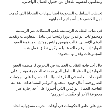
وينظمون أنفسهم للدفاع عن حقوق العمال الوافدين.
تجاهلت السلطات السعودية أيضا شهادات الضحايا التي قُدمت
دون الكشف عن أسمائهم لحمايتهم.
في غياب النقابات الرسمية، تلعب الشبكات غير الرسمية
ومجموعات الوافدين دورا رئيسيا في تبادل المعلومات وتقديم
الدعم الإنساني. قالت هيومن رايتس ووتش ومنظمة العفو
الدولية إنه، رغم ذلك، غالبا ما يكون نطاق عمل هذه
المجموعات وقدراتها محدودة.
قال أحد قادة النقابات العمالية في البحرين لـ منظمة العفو
الدولية إن الحظر الشامل الذي فرضته الحكومة مؤخرا على
التجمعات العامة في الطرقات والساحات، ردا على الهجمات
الصاروخية، أعاق جهود المجتمع "لتوفير المساعدات الغذائية
العاجلة للعمال الوافدين الذين أُجبروا على أخذ إجازة غير
مدفوعة الأجر أو خفّضت أجورهم".
تقع على عاتق الحكومات في أوقات الحرب مسؤولية اتخاذ