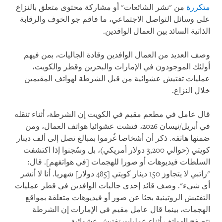
متكررة
من "نشر الشائعات" أو مشاركة محتوى متعلق بالنزاع
على وسائل التواصل الاجتماعي، ما فاقم جو الخوف والرقابة
الذاتية السائد بين العمال الوافدين.
وصف العديد من العمال الوافدين وقادة الجاليات، بمن فيهم
أولئك الموجودون في الإمارات والبحرين وقطر والكويت،
عمليات تفتيش عشوائية من قبل الشرطة لهواتف المقيمين
خلال النزاع.
قال عامل في مطعم مقيم في الكويت إن الشرطة، أثناء تنقله
في أبريل/نيسان 2026، فتشت عشوائيا هواتف العمال، ومن
ضمنها هاتفه. ذكر أن أشخاصا غُرموا بمبالغ تصل إلى ألف دينار
كويتي (حوالي 3,200 دولار أمريكي)، بل وسُجنوا إذا اكتشفت
السلطات فيديوهات أو صورا للهجمات [في هواتفهم]. قال:
"راتبي لا يتجاوز 150 دينار كويتي [485 دولار] شهريا. أنا لا أنشر
أي شيء". وصف قائد إحدى جاليات الوافدين في قطر عمليات
التفتيش الروتينية بحثا عن صور أو فيديوهات متعلقة بمواقع
الهجمات، بينما قال عامل مقيم في الإمارات إن الشرطة
تتصفح الهواتف أثناء عمليات تفتيش عشوائية.