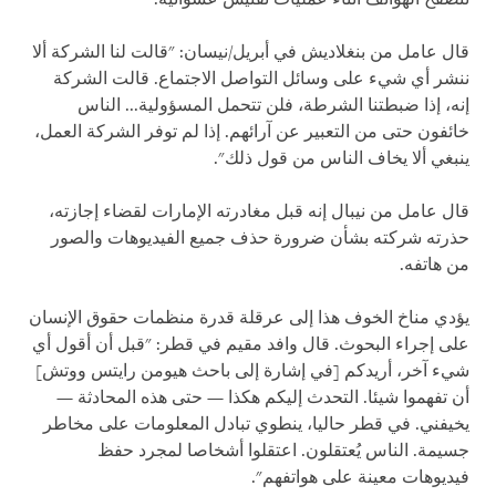
قال عامل من بنغلاديش في أبريل/نيسان: "قالت لنا الشركة ألا
ننشر أي شيء على وسائل التواصل الاجتماع. قالت الشركة
إنه، إذا ضبطتنا الشرطة، فلن تتحمل المسؤولية... الناس
خائفون حتى من التعبير عن آرائهم. إذا لم توفر الشركة العمل،
ينبغي ألا يخاف الناس من قول ذلك".
قال عامل من نيبال إنه قبل مغادرته الإمارات لقضاء إجازته،
حذرته شركته بشأن ضرورة حذف جميع الفيديوهات والصور
من هاتفه.
يؤدي مناخ الخوف هذا إلى عرقلة قدرة منظمات حقوق الإنسان
على إجراء البحوث. قال وافد مقيم في قطر: "قبل أن أقول أي
شيء آخر، أريدكم [في إشارة إلى باحث هيومن رايتس ووتش]
أن تفهموا شيئا. التحدث إليكم هكذا — حتى هذه المحادثة —
يخيفني. في قطر حاليا، ينطوي تبادل المعلومات على مخاطر
جسيمة. الناس يُعتقلون. اعتقلوا أشخاصا لمجرد حفظ
فيديوهات معينة على هواتفهم".