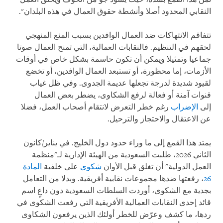
النقابي المحدود أصلا وأنشطة حقوق العمال في هذه البلدان".
تتفاقم الانتهاكات ضد العمال الوافدين بسبب المنع المنهجي
لحقهم في التنظيم. فالنقابات العمالية، التي تمنح العمال صوتا
جماعيا وتمثيلا ويمكن أن تكون حاسمة بشكل خاص في أوقات
الأزمات، إما محظورة، أو تستبعد العمال الوافدين، أو تخضع
لقيود شديدة لدرجة تجعلها عديمة الجدوى. وفي ظل غياب
قنوات آمنة أو فعالة لرفع الشكاوى، يضطر بعض العمال
إلى
الإضراب
رغم خطر التعرض لانتقام أصحاب العمل، فضلا
عن الاعتقال والاحتجاز والترحيل.
يمتد هذا القمع إلى ما وراء حدود دول الخليج. في يناير/كانون
الثاني 2026، طلبت السعودية من الهيئة الإدارية لـ"منظمة
العمل الدولية" أن تغلق قبل الأوان
شكوى
على خلفية
المادة
26
، رفعتها ضدها مجموعات نقابية أفريقية. وبدلا من التعامل
بجدية مع الشكوى، أوردت السلطات السعودية دون داعٍ اسم
قائد إحدى النقابات العمالية الأفريقية التي رفعت الشكوى في
ردها، ما كشف وعرّض للخطر أولئك الذين يرفعون الشكاوى