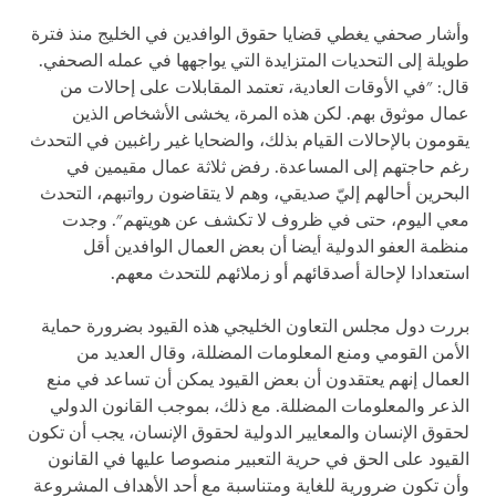
وأشار صحفي يغطي قضايا حقوق الوافدين في الخليج منذ فترة
طويلة إلى التحديات المتزايدة التي يواجهها في عمله الصحفي.
قال: "في الأوقات العادية، تعتمد المقابلات على إحالات من
عمال موثوق بهم. لكن هذه المرة، يخشى الأشخاص الذين
يقومون بالإحالات القيام بذلك، والضحايا غير راغبين في التحدث
رغم حاجتهم إلى المساعدة. رفض ثلاثة عمال مقيمين في
البحرين أحالهم إليّ صديقي، وهم لا يتقاضون رواتبهم، التحدث
معي اليوم، حتى في ظروف لا تكشف عن هويتهم". وجدت
منظمة العفو الدولية أيضا أن بعض العمال الوافدين أقل
استعدادا لإحالة أصدقائهم أو زملائهم للتحدث معهم.
بررت دول مجلس التعاون الخليجي هذه القيود بضرورة حماية
الأمن القومي ومنع المعلومات المضللة، وقال العديد من
العمال إنهم يعتقدون أن بعض القيود يمكن أن تساعد في منع
الذعر والمعلومات المضللة. مع ذلك، بموجب القانون الدولي
لحقوق الإنسان والمعايير الدولية لحقوق الإنسان، يجب أن تكون
القيود على الحق في حرية التعبير منصوصا عليها في القانون
وأن تكون ضرورية للغاية ومتناسبة مع أحد الأهداف المشروعة