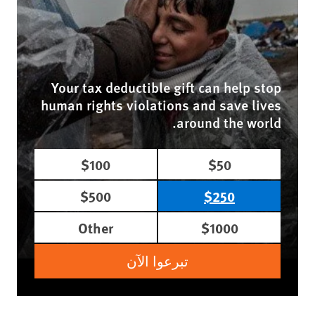
Your tax deductible gift can help stop
human rights violations and save lives
around the world.
$100
$50
$500
$250
Other
$1000
تبرعوا الآن