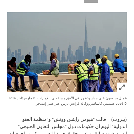
Click to expand Image
عمال يجلسون على جدار وتظهر في الأفق مدينة دبي، الإمارات، 11 مارس/آذار 2026.
© 2026 غيسيبي كاساسي/وكالة فرانس برس عبر غيتي إيمدجز
(بيروت) – قالت "هيومن رايتس ووتش" و"منظمة العفو
الدولية" اليوم إن حكومات دول "مجلس التعاون الخليجي"
الست شددت القيود على حقوق حرية التعبير وتكوين الجمعيات