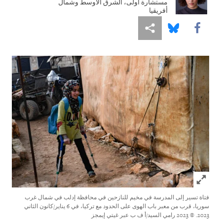
مستشارة أولى، الشرق الأوسط وشمال
أفريقيا
Share this via Facebook
Share this via مشاركة
Share this via Bluesky
Click to expand Image
فتاة تسير إلى المدرسة في مخيم للنازحين في محافظة إدلب في شمال غرب
سوريا، قرب من معبر باب الهوى على الحدود مع تركيا، في 6 يناير/كانون الثاني
2023.
© 2023 رامي السيد/أ ف ب عبر غيتي إيمجز