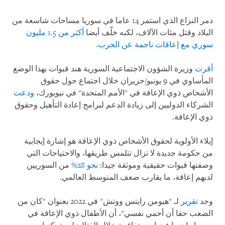
دمر النزاع الذي استمر 14 عاما في سوريا مساحات شاسعة من
البلاد وقتل مئات الآلاف، لكنه خلّف أيضا
أكثر من 1.5 مليون
سوري مع إعاقات ناجمة عن الحرب
.
أقرت
وزيرة الشؤون الاجتماعية السورية هند قبوات بهذا الوضع
المأساوي في 9 يونيو/حزيران خلال اجتماع حول حقوق
الأشخاص ذوي الإعاقة في "الأمم المتحدة" في نيويورك،
ودعت
الشركاء الدوليين إلى زيادة الدعم لبرامج إعادة التأهيل وحقوق
ذوي الإعاقة.
إيلاء الأولوية لحقوق الأشخاص ذوي الإعاقة هو إشارة إيجابية
من حكومة جديدة لا تزال تتلمس طريقها، والاحتياجات التي
وصفتها قبوات حقيقية وموثقة جيدا:
نحو 28%
من السوريين
لديهم إعاقة، ما يقارب ضعف المتوسط العالمي.
وجد
تقرير
لـ "هيومن رايتس ووتش" في 2022 بعنوان "كان من
الصعب حقا أن أحمي نفسي"، أن الأطفال ذوي الإعاقة في