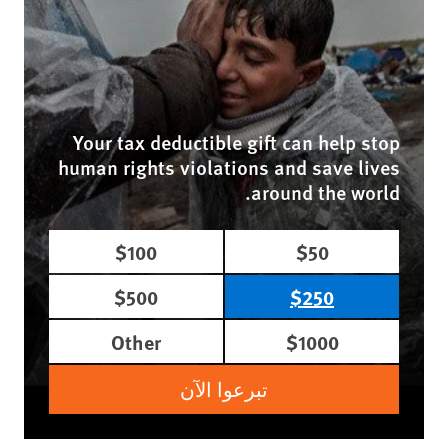
Your tax deductible gift can help stop
human rights violations and save lives
around the world.
$100
$50
$500
$250
Other
$1000
تبرعوا الآن