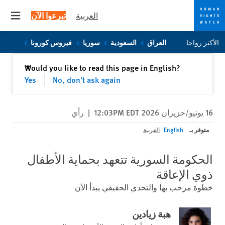
العربية
تبرعوا الآن
 menu
Skip
Skip
الأكثر رواجا
العراق
السعودية
سوريا
فيروس كورونا
to
to
cookie
main
إغلاق
Would you like to read this page in English?
✕
content
privacy
Yes
No, don't ask again
notice
16 يونيو/حزيران 2026 12:03PM EDT
|
رأي
متوفر بـ
English
العربية
الحكومة السورية تتعهد بحماية الأطفال
ذوي الإعاقة
خطوة مرحب بها والتحدي الحقيقي يبدأ الآن
هبة زيادين