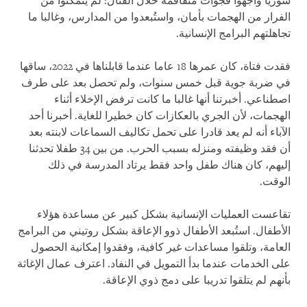
سوريا واجهوا فجوات متفاقمة خلال القتال: لم يتمكنوا من
الفرار من الهجمات بأمان، واستُبعدوا من المدارس، وغالبا ما
تجاهلتهم البرامج الإنسانية.
فقدت فتاة، كان عمرها 18 عاما عندما قابلناها في 2022، ساقها
في ضربة جوية قبل خمس سنوات، ولم تحصل بعد على طرف
اصطناعي. أخبرتنا أنها غالبا ما كانت ترفض الإخلاء أثناء
الهجمات، لأن الجري بالعكازات كان خطيرا للغاية. أخبرنا أحد
الآباء أنه لم يعد قادرا على تحمل تكاليف السماعات لابنته بعد
أن فقد وظيفته ومنزله بسبب الحرب. من بين 34 طفلا تحدثنا
إليهم، كان هناك طفل واحد فقط يرتاد المدرسة في ذلك
الوقت.
تقاعست العمليات الإنسانية بشكل كبير عن مساعدة هؤلاء
الأطفال. استُبعد الأطفال ذوو الإعاقة بشكل روتيني من البرامج
العامة، وتلقوا مساعدات غير كافية، وفقدوا إمكانية الحصول
على الخدمات عندما بدأ التمويل في النفاد. اعترف عمال الإغاثة
بأنهم لم يتلقوا تدريبا على دمج ذوي الإعاقة.