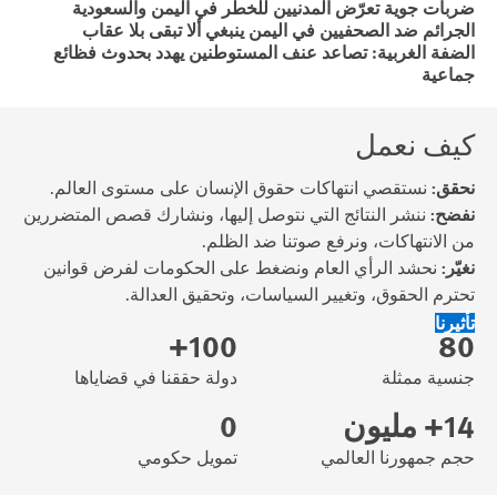
ضربات جوية تعرّض المدنيين للخطر في اليمن والسعودية
الجرائم ضد الصحفيين في اليمن ينبغي ألا تبقى بلا عقاب
الضفة الغربية: تصاعد عنف المستوطنين يهدد بحدوث فظائع
جماعية
كيف نعمل
نحقق:
نستقصي انتهاكات حقوق الإنسان على مستوى العالم.
نفضح:
ننشر النتائج التي نتوصل إليها، ونشارك قصص المتضررين
من الانتهاكات، ونرفع صوتنا ضد الظلم.
نغيّر:
نحشد الرأي العام ونضغط على الحكومات لفرض قوانين
تحترم الحقوق، وتغيير السياسات، وتحقيق العدالة.
تأثيرنا
100+
80
جنسية ممثلة
دولة حققنا في قضاياها
14+ مليون
0
حجم جمهورنا العالمي
تمويل حكومي