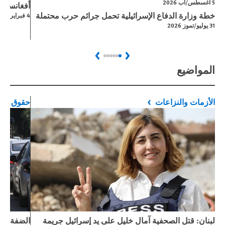
5 اغسطس/آب 2026
أفغانستان
خطة وزارة الدفاع الإسرائيلية تحمل جرائم حرب محتملة
4 فبراير/شباط 2026
31 يوليو/تموز 2026
Next
Previous
المواضيع
الأزمات والنزاعات
حقوق الط
لبنان: قتل الصحفية آمال خليل على يد إسرائيل جريمة
الضفة الغ