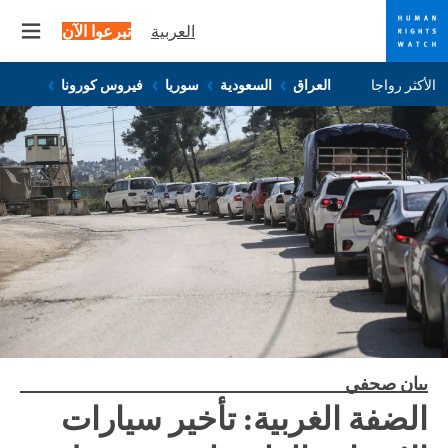
العربية
تبرعوا الآن
 menu
Skip
Skip
الأكثر رواجا
العراق
السعودية
سوريا
فيروس كورونا
to
to
cookie
main
content
privacy
notice
بيان صحفي
الضفة الغربية: تأخير سيارات