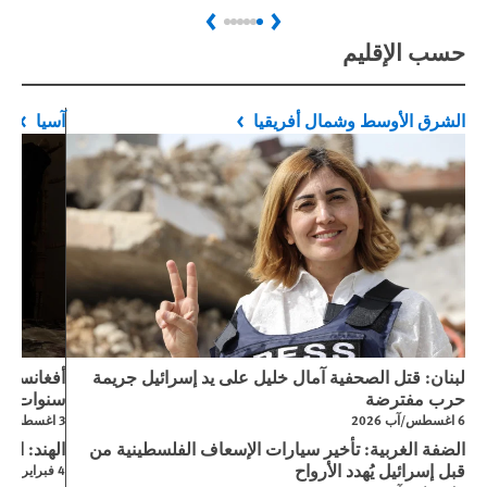
Next
Previous
حسب الإقليم
الشرق الأوسط وشمال أفريقيا
آسيا
لبنان: قتل الصحفية آمال خليل على يد إسرائيل جريمة
حرب مفترضة
سنوات من
6 اغسطس/آب 2026
3 اغسطس/آب 2026
الضفة الغربية: تأخير سيارات الإسعاف الفلسطينية من
الهند: است
قبل إسرائيل يُهدد الأرواح
4 فبراير/شباط 2026