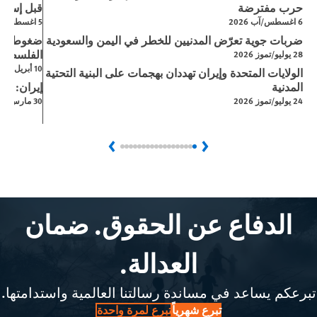
حرب مفترضة
قبل إسرائي
6 اغسطس/آب 2026
5 اغسطس/آب 2026
ضربات جوية تعرّض المدنيين للخطر في اليمن والسعودية
ضغوط إسر
الفلسطيني
28 يوليو/تموز 2026
10 أبريل/نيسان 2026
الولايات المتحدة وإيران تهددان بهجمات على البنية التحتية
المدنية
إيران: ال
24 يوليو/تموز 2026
30 مارس/آذار 2026
Next
Previous
الدفاع عن الحقوق. ضمان
العدالة.
تبرعكم يساعد في مساندة رسالتنا العالمية واستدامتها.
تبرع شهرياً
تبرع لمرة واحدة