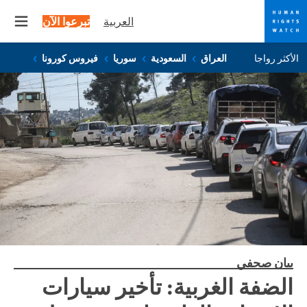
العربية
تبرعوا الآن
 menu
Skip
Skip
الأكثر رواجا
العراق
السعودية
سوريا
فيروس كورونا
to
to
cookie
main
content
privacy
notice
بيان صحفي
الضفة الغربية: تأخير سيارات