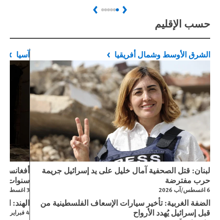
Next
Previous
حسب الإقليم
الشرق الأوسط وشمال أفريقيا
آسيا
لبنان: قتل الصحفية آمال خليل على يد إسرائيل جريمة
حرب مفترضة
سنوات من
6 اغسطس/آب 2026
3 اغسطس/آب 2026
الضفة الغربية: تأخير سيارات الإسعاف الفلسطينية من
الهند: است
قبل إسرائيل يُهدد الأرواح
4 فبراير/شباط 2026