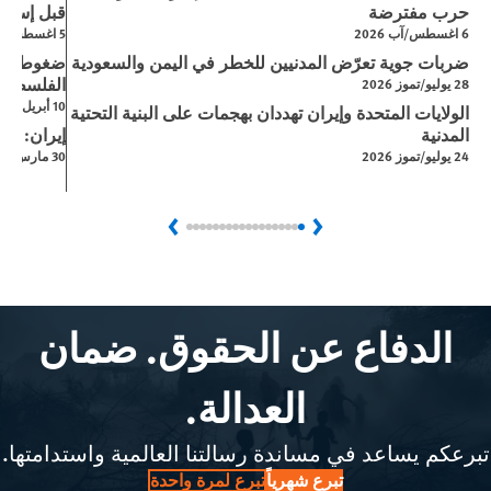
حرب مفترضة
قبل إسرائي
6 اغسطس/آب 2026
5 اغسطس/آب 2026
ضربات جوية تعرّض المدنيين للخطر في اليمن والسعودية
ضغوط إسر
الفلسطيني
28 يوليو/تموز 2026
10 أبريل/نيسان 2026
الولايات المتحدة وإيران تهددان بهجمات على البنية التحتية
المدنية
إيران: ال
24 يوليو/تموز 2026
30 مارس/آذار 2026
Next
Previous
الدفاع عن الحقوق. ضمان
العدالة.
تبرعكم يساعد في مساندة رسالتنا العالمية واستدامتها.
تبرع شهرياً
تبرع لمرة واحدة