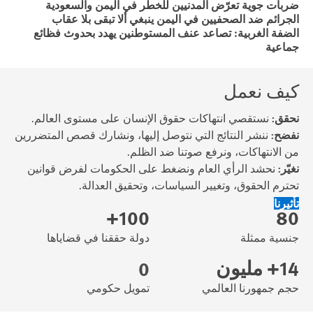
ضربات جوية تعرّض المدنيين للخطر في اليمن والسعودية
الجرائم ضد الصحفيين في اليمن ينبغي ألا تبقى بلا عقاب
الضفة الغربية: تصاعد عنف المستوطنين يهدد بحدوث فظائع
جماعية
كيف نعمل
نحقق:
نستقصي انتهاكات حقوق الإنسان على مستوى العالم.
نفضح:
ننشر النتائج التي نتوصل إليها، ونشارك قصص المتضررين
من الانتهاكات، ونرفع صوتنا ضد الظلم.
نغيّر:
نحشد الرأي العام ونضغط على الحكومات لفرض قوانين
تحترم الحقوق، وتغيير السياسات، وتحقيق العدالة.
تأثيرنا
100+
80
جنسية ممثلة
دولة حققنا في قضاياها
14+ مليون
0
حجم جمهورنا العالمي
تمويل حكومي