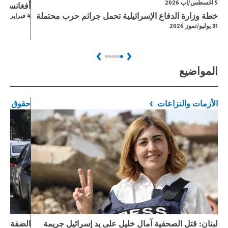
5 اغسطس/آب 2026
أفغانستان
خطة وزارة الدفاع الإسرائيلية تحمل جرائم حرب محتملة
4 فبراير/شباط 2026
31 يوليو/تموز 2026
Next
Previous
المواضيع
الأزمات والنزاعات
حقوق الط
لبنان: قتل الصحفية آمال خليل على يد إسرائيل جريمة
الضفة الغ