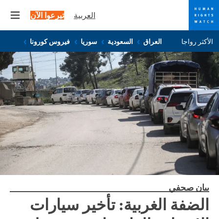
العربية
تبرعوا الآن
 menu
Skip
Skip
الأكثر رواجا
العراق
السعودية
سوريا
فيروس كورونا
to
to
cookie
main
content
privacy
notice
بيان صحفي
الضفة الغربية: تأخير سيارات