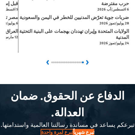
حرب مفترضة
قبل إسرائي
6 اغسطس/آب 2026
5 اغسطس/آب 2026
ضربات جوية تعرّض المدنيين للخطر في اليمن والسعودية
مصر تحاكم
28 يوليو/تموز 2026
6 يوليو/تموز 2026
الولايات المتحدة وإيران تهددان بهجمات على البنية التحتية
العراق: ا
المدنية
12 مارس/آذار 2026
24 يوليو/تموز 2026
Next
Previous
الدفاع عن الحقوق. ضمان
العدالة.
تبرعكم يساعد في مساندة رسالتنا العالمية واستدامتها.
تبرع شهرياً
تبرع لمرة واحدة