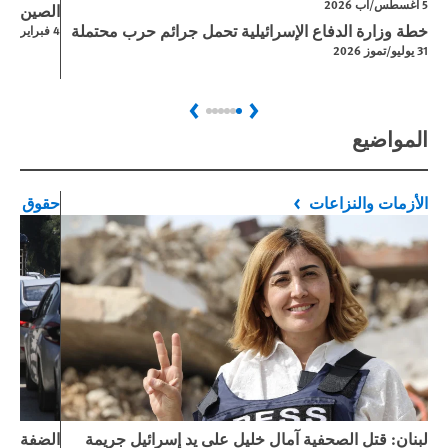
5 اغسطس/آب 2026
الصين: الق
خطة وزارة الدفاع الإسرائيلية تحمل جرائم حرب محتملة
4 فبراير/شباط 2026
31 يوليو/تموز 2026
Next
Previous
المواضيع
الأزمات والنزاعات
حقوق المر
لبنان: قتل الصحفية آمال خليل على يد إسرائيل جريمة
الضفة الغ