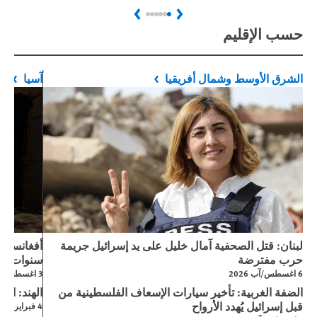
Next
Previous
حسب الإقليم
الشرق الأوسط وشمال أفريقيا
آسيا
لبنان: قتل الصحفية آمال خليل على يد إسرائيل جريمة
حرب مفترضة
سنوات من
6 اغسطس/آب 2026
3 اغسطس/آب 2026
الضفة الغربية: تأخير سيارات الإسعاف الفلسطينية من
الهند: است
قبل إسرائيل يُهدد الأرواح
4 فبراير/شباط 2026