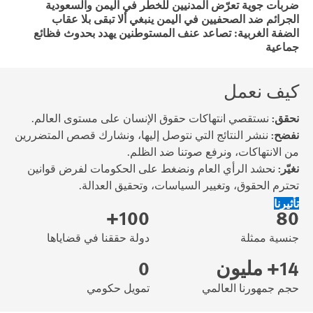
ضربات جوية تعرّض المدنيين للخطر في اليمن والسعودية
الجرائم ضد الصحفيين في اليمن ينبغي ألا تبقى بلا عقاب
الضفة الغربية: تصاعد عنف المستوطنين يهدد بحدوث فظائع
جماعية
كيف نعمل
نحقق:
نستقصي انتهاكات حقوق الإنسان على مستوى العالم.
نفضح:
ننشر النتائج التي نتوصل إليها، ونشارك قصص المتضررين
من الانتهاكات، ونرفع صوتنا ضد الظلم.
نغيّر:
نحشد الرأي العام ونضغط على الحكومات لفرض قوانين
تحترم الحقوق، وتغيير السياسات، وتحقيق العدالة.
تأثيرنا
100+
80
جنسية ممثلة
دولة حققنا في قضاياها
14+ مليون
0
حجم جمهورنا العالمي
تمويل حكومي