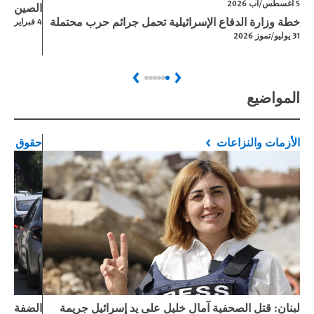
5 اغسطس/آب 2026
الصين: الق
خطة وزارة الدفاع الإسرائيلية تحمل جرائم حرب محتملة
4 فبراير/شباط 2026
31 يوليو/تموز 2026
Next
Previous
المواضيع
الأزمات والنزاعات
حقوق الط
لبنان: قتل الصحفية آمال خليل على يد إسرائيل جريمة
الضفة الغ