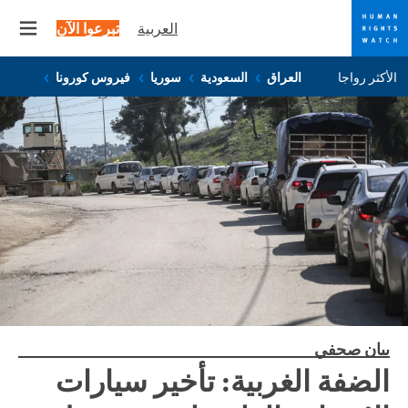
العربية
تبرعوا الآن
 menu
Skip
Skip
الأكثر رواجا
العراق
السعودية
سوريا
فيروس كورونا
to
to
cookie
main
content
privacy
notice
بيان صحفي
الضفة الغربية: تأخير سيارات