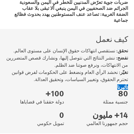
ضربات جوية تعرّض المدنيين للخطر في اليمن والسعودية
الجرائم ضد الصحفيين في اليمن ينبغي ألا تبقى بلا عقاب
الضفة الغربية: تصاعد عنف المستوطنين يهدد بحدوث فظائع
جماعية
كيف نعمل
نحقق:
نستقصي انتهاكات حقوق الإنسان على مستوى العالم.
نفضح:
ننشر النتائج التي نتوصل إليها، ونشارك قصص المتضررين
من الانتهاكات، ونرفع صوتنا ضد الظلم.
نغيّر:
نحشد الرأي العام ونضغط على الحكومات لفرض قوانين
تحترم الحقوق، وتغيير السياسات، وتحقيق العدالة.
تأثيرنا
100+
80
جنسية ممثلة
دولة حققنا في قضاياها
14+ مليون
0
حجم جمهورنا العالمي
تمويل حكومي