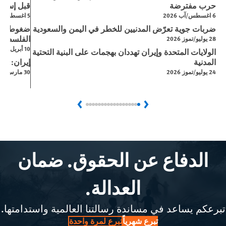
حرب مفترضة
قبل إسرائي
6 اغسطس/آب 2026
5 اغسطس/آب 2026
ضربات جوية تعرّض المدنيين للخطر في اليمن والسعودية
ضغوط إسر
الفلسطيني
28 يوليو/تموز 2026
10 أبريل/نيسان 2026
الولايات المتحدة وإيران تهددان بهجمات على البنية التحتية
المدنية
إيران: ال
24 يوليو/تموز 2026
30 مارس/آذار 2026
Next
Previous
الدفاع عن الحقوق. ضمان
العدالة.
تبرعكم يساعد في مساندة رسالتنا العالمية واستدامتها.
تبرع شهرياً
تبرع لمرة واحدة