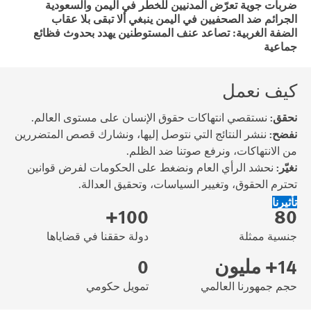
ضربات جوية تعرّض المدنيين للخطر في اليمن والسعودية
الجرائم ضد الصحفيين في اليمن ينبغي ألا تبقى بلا عقاب
الضفة الغربية: تصاعد عنف المستوطنين يهدد بحدوث فظائع
جماعية
كيف نعمل
نحقق:
نستقصي انتهاكات حقوق الإنسان على مستوى العالم.
نفضح:
ننشر النتائج التي نتوصل إليها، ونشارك قصص المتضررين
من الانتهاكات، ونرفع صوتنا ضد الظلم.
نغيّر:
نحشد الرأي العام ونضغط على الحكومات لفرض قوانين
تحترم الحقوق، وتغيير السياسات، وتحقيق العدالة.
تأثيرنا
100+
80
جنسية ممثلة
دولة حققنا في قضاياها
14+ مليون
0
حجم جمهورنا العالمي
تمويل حكومي