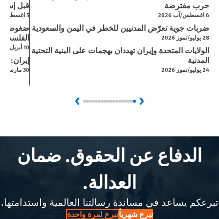
حرب مفترضة
قبل إسرائي
6 اغسطس/آب 2026
5 اغسطس/آب 2026
ضربات جوية تعرّض المدنيين للخطر في اليمن والسعودية
ضغوط إسر
الفلسطيني
28 يوليو/تموز 2026
10 أبريل/نيسان 2026
الولايات المتحدة وإيران تهددان بهجمات على البنية التحتية
المدنية
إيران: ال
24 يوليو/تموز 2026
30 مارس/آذار 2026
Next
Previous
الدفاع عن الحقوق. ضمان
العدالة.
تبرعكم يساعد في مساندة رسالتنا العالمية واستدامتها.
تبرع شهرياً
تبرع لمرة واحدة