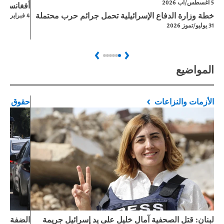
5 اغسطس/آب 2026
أفغانستان
خطة وزارة الدفاع الإسرائيلية تحمل جرائم حرب محتملة
4 فبراير/شباط 2026
31 يوليو/تموز 2026
Next
Previous
المواضيع
الأزمات والنزاعات
حقوق الط
لبنان: قتل الصحفية آمال خليل على يد إسرائيل جريمة
الضفة الغ