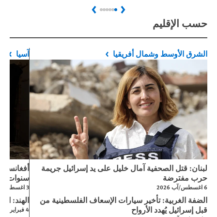
Next
Previous
حسب الإقليم
الشرق الأوسط وشمال أفريقيا
آسيا
لبنان: قتل الصحفية آمال خليل على يد إسرائيل جريمة
حرب مفترضة
سنوات من
6 اغسطس/آب 2026
3 اغسطس/آب 2026
الضفة الغربية: تأخير سيارات الإسعاف الفلسطينية من
الهند: است
قبل إسرائيل يُهدد الأرواح
4 فبراير/شباط 2026