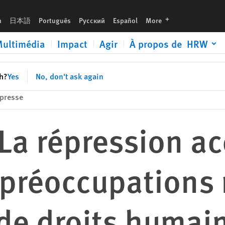
ns majeures en matière de droits humains
languages
h
日本語
Português
Русский
Español
More
ultimédia
Impact
Agir
À propos de HRW
sh?
Yes
No, don't ask again
presse
La répression ac
 préoccupations
de droits humai