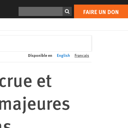
FAIRE UN DON
Print
Rechercher
FAIRE UN DON
Disponible en
English
Français
crue et
 majeures
ns