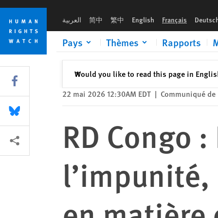
Skip
Skip
RD Congo : La répression accrue et l’impunité, préoccupatio
to
to
العربية
简中
繁中
English
Français
Deutsc
cookie
main
privacy
content
Pays
Thèmes
Rapports
M
notice
Fermer
Would you like to read this page in Engli
✕
Share this via Facebook
22 mai 2026 12:30AM EDT
|
Communiqué de 
Share this via Bluesky
RD Congo : 
Share this via Partagez
l’impunité,
en matière 