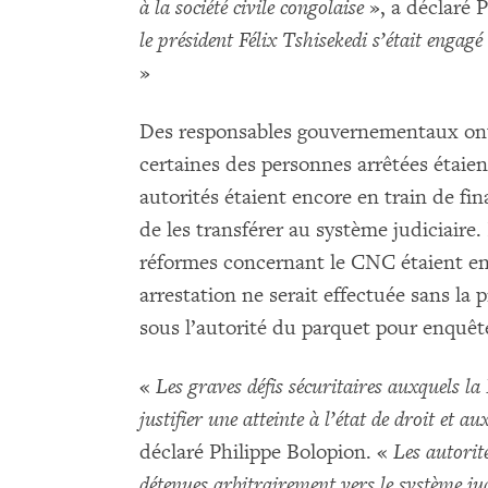
à la société civile congolaise
», a déclaré 
le président Félix Tshisekedi s’était engagé 
»
Des responsables gouvernementaux ont
certaines des personnes arrêtées étaien
autorités étaient encore en train de fin
de les transférer au système judiciaire
réformes concernant le CNC étaient en 
arrestation ne serait effectuée sans la p
sous l’autorité du parquet pour enquête
«
Les graves défis sécuritaires auxquels l
justifier une atteinte à l’état de droit et
déclaré Philippe Bolopion. «
Les autorité
détenues arbitrairement vers le système jud