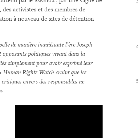
outenu par le Rwanda ; par une vague de
s, des activistes et des membres de
isation à nouveau de sites de détention
elle de manière inquiétante l’ère Joseph
t opposants politiques vivant dans la
orités simplement pour avoir exprimé leur
 «
Human Rights Watch craint que les
es critiques envers des responsables ne
»