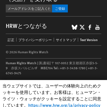
ご登録
BlueSky
X
Faceb
You
HRWとつながる
Footer
訂正
プライバシーポリシー
サイトマップ
Text Version
menu
© 2026 Human Rights Watch
Human Rights Watch
| [私書箱] 〒107-0052 東京都港区赤坂5-5-
9 赤坂スバルビル1F MBE704
Tel :
+81-3-3438-1780 | +81-3-
6745-9475
Human Rights Watch
is a 501(C)(3) nonprofit registered in the US
Human Rights Watch cookie preferences
当ウェブサイトでは、ユーザーの体験向上のためク
under EIN: 13-2875808
ッキーを使用しています。お客様は、ヒューマン・
ライツ・ウォッチがクッキーを設定することに同意
しています。
https://www.hrw.org/ja/privacy-policy