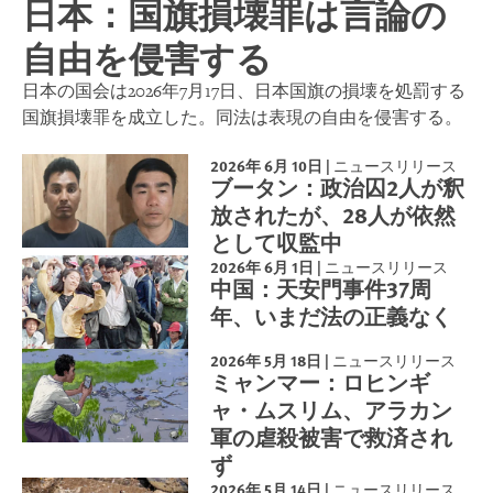
日本：国旗損壊罪は言論の
自由を侵害する
日本の国会は2026年7月17日、日本国旗の損壊を処罰する
国旗損壊罪を成立した。同法は表現の自由を侵害する。
2026年 6月 10日
|
ニュースリリース
ブータン：政治囚2人が釈
放されたが、28人が依然
として収監中
2026年 6月 1日
|
ニュースリリース
中国：天安門事件37周
年、いまだ法の正義なく
2026年 5月 18日
|
ニュースリリース
ミャンマー：ロヒンギ
ャ・ムスリム、アラカン
軍の虐殺被害で救済され
ず
2026年 5月 14日
|
ニュースリリース