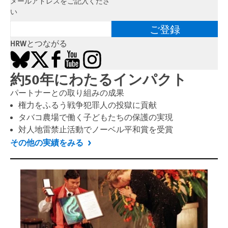
メールアドレスをご記入くださ
い
ご登録
HRWとつながる
Bluesky
X
Facebook
YouTube
Instagram
約50年にわたるインパクト
パートナーとの取り組みの成果
権力をふるう戦争犯罪人の投獄に貢献
タバコ農場で働く子どもたちの保護の実現
対人地雷禁止活動でノーベル平和賞を受賞
その他の実績をみる