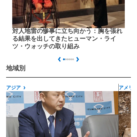
対人地雷の惨事に立ち向かう：胸を張れ
L
る結果を出してきたヒューマン・ライ
ツ・ウォッチの取り組み
Previous
Next
地域別
アジア
アメリ