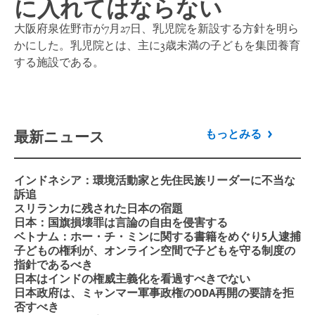
に入れてはならない
大阪府泉佐野市が7月27日、乳児院を新設する方針を明ら
かにした。乳児院とは、主に3歳未満の子どもを集団養育
する施設である。
最新ニュース
もっとみる
インドネシア：環境活動家と先住民族リーダーに不当な
訴追
スリランカに残された日本の宿題
日本：国旗損壊罪は言論の自由を侵害する
ベトナム：ホー・チ・ミンに関する書籍をめぐり5人逮捕
子どもの権利が、オンライン空間で子どもを守る制度の
指針であるべき
日本はインドの権威主義化を看過すべきでない
日本政府は、ミャンマー軍事政権のODA再開の要請を拒
否すべき