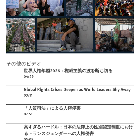
Play
その他のビデオ
世界人権年鑑2026：権威主義の波を断
Play video
世界人権年鑑2026：権威主義の波を断ち切る
ち切る
04:29
Play video
Global Rights Crises Deepen as World Leaders Shy Away
03:11
Play video
「人質司法」による人権侵害
07:51
Play video
高すぎるハードル：日本の法律上の性別認定制度におけ
るトランスジェンダーへの人権侵害
05:05