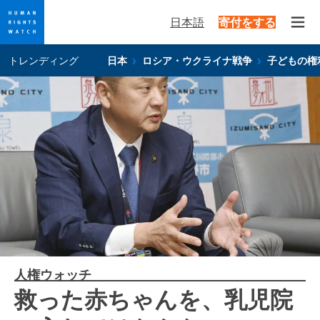
日本語
寄付をする
Open
Skip
Skip
トレンディング
日本
ロシア・ウクライナ戦争
子どもの権
to
to
cookie
main
privacy
content
notice
人権ウォッチ
救った赤ちゃんを、乳児院