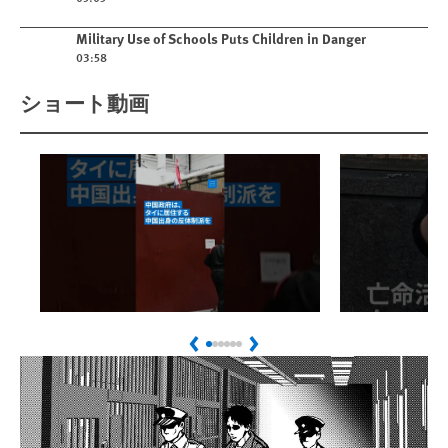
Play video
Military Use of Schools Puts Children in Danger
03:58
ショート動画
Play
Play
中国政府はタイ当局に対
香港国家
Previous
Next
し、反体制派を送還する
6年
よう圧力をかけている