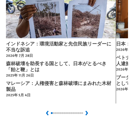
インドネシア：環境活動家と先住民族リーダーに
日本：
不当な訴追
2026年 7月
2026年 7月 28日
ベトナ
森林破壊を助長する国として、日本がとるべき
人逮捕
「飴と鞭」とは
2026年 7月
2025年 11月 26日
ブータ
マレーシア：人権侵害と森林破壊にまみれた木材
として
製品
2026年 6月
2025年 5月 4日
Previous
Next