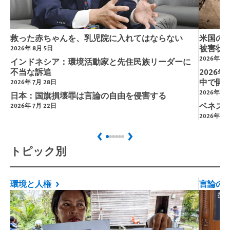
救った赤ちゃんを、乳児院に入れてはならない
米国の
被害状
2026年 8月 5日
2026年 5月
インドネシア：環境活動家と先住民族リーダーに
不当な訴追
2026
中で開
2026年 7月 28日
2026年 4月
日本：国旗損壊罪は言論の自由を侵害する
ベネズ
2026年 7月 22日
2026年 1月
Previous
Next
トピック別
環境と人権
言論の