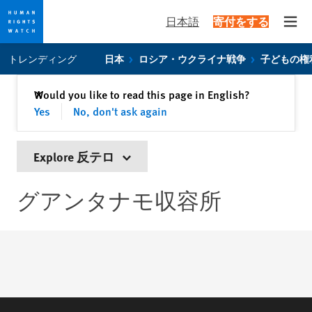
日本語
寄付をする
Open
Skip
Skip
トレンディング
日本
ロシア・ウクライナ戦争
子どもの権
to
to
cookie
main
閉じる
Would you like to read this page in English?
✕
privacy
content
Yes
No, don't ask again
notice
Explore 反テロ
グアンタナモ収容所