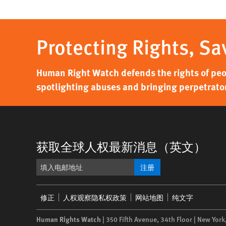
Protecting Rights, Sa
Human Right Watch defends the rights of peo
spotlighting abuses and bringing perpetrators
获取全球人权最新消息（英文）
注册
Footer
修正
人权观察隐私权政策
网站地图
纯文字
menu
Human Rights Watch
| 350 Fifth Avenue, 34th Floor | New York