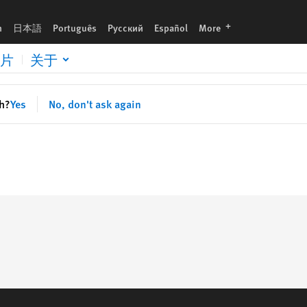
languages
h
日本語
Português
Русский
Español
More
片
关于
sh?
Yes
No, don't ask again