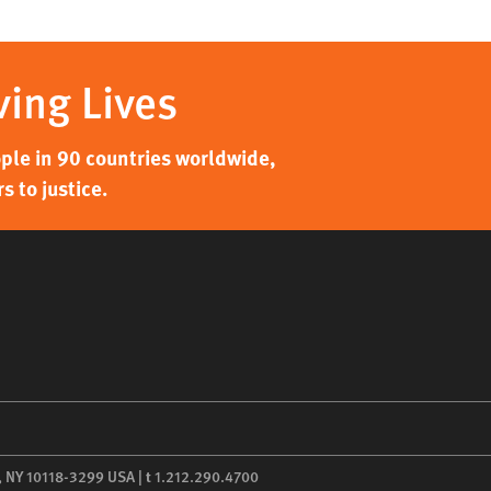
ving Lives
ple in 90 countries worldwide,
 to justice.
,
NY
10118-3299
USA
|
t
1.212.290.4700