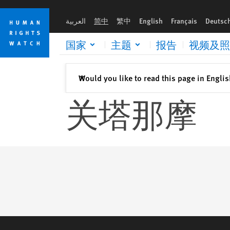
Skip
Skip
to
to
العربية
简中
繁中
English
Français
Deutsc
cookie
main
privacy
content
国家
主题
报告
视频及照
notice
关闭
Would you like to read this page in Engli
✕
关塔那摩