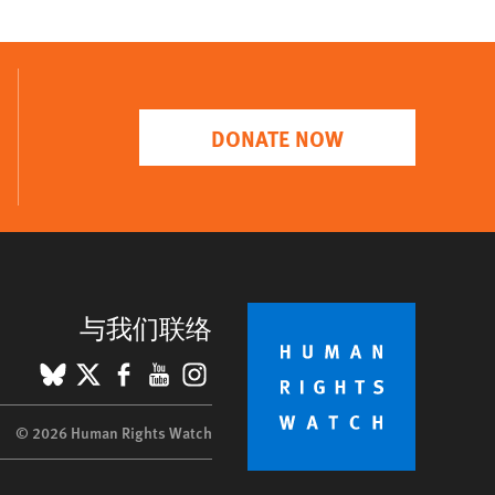
DONATE NOW
与我们联络
BlueSky
X
Facebook
YouTube
Instagram
© 2026 Human Rights Watch