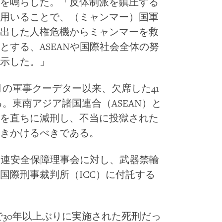
を鳴らした。「反体制派を鎮圧する
用いることで、（ミャンマー）国軍
出した人権危機からミャンマーを救
とする、ASEANや国際社会全体の努
示した。」
2月の軍事クーデター以来、欠席した41
る。東南アジア諸国連合（ASEAN）と
を直ちに減刑し、不当に投獄された
きかけるべきである。
、国連安全保障理事会に対し、武器禁輸
国際刑事裁判所（ICC）に付託する
で30年以上ぶりに実施された死刑だっ