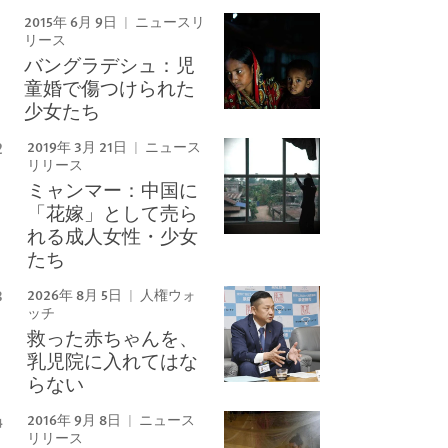
2015年 6月 9日
ニュースリ
リース
Image
バングラデシュ：児
童婚で傷つけられた
少女たち
2019年 3月 21日
ニュース
リリース
ミャンマー：中国に
「花嫁」として売ら
れる成人女性・少女
たち
2026年 8月 5日
人権ウォ
ッチ
救った赤ちゃんを、
乳児院に入れてはな
らない
2016年 9月 8日
ニュース
リリース