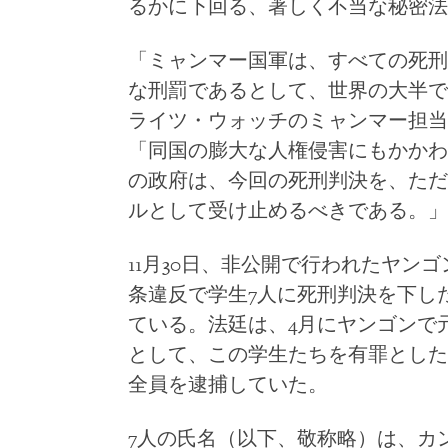
るかに下回る、著しく不当な秘密法
「ミャンマー国軍は、すべての死刑
な刑罰であるとして、世界の大半で
ライツ・ウォッチのミャンマー担当
「同国の膨大な人権侵害にもかかわ
の政府は、今回の死刑判決を、ただ
ルとして受け止めるべきである。」
11月30日、非公開で行われたヤン
条違反で学生7人に死刑判決を下し
ている。法廷は、4月にヤンゴンで
として、この学生たちを有罪とした
全員を逮捕していた。
7人の氏名（以下、敬称略）は、カ