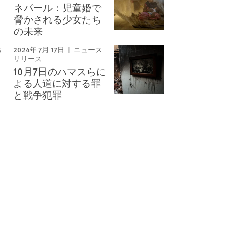
ネパール：児童婚で
脅かされる少女たち
の未来
2024年 7月 17日
ニュース
リリース
10月7日のハマスらに
よる人道に対する罪
と戦争犯罪