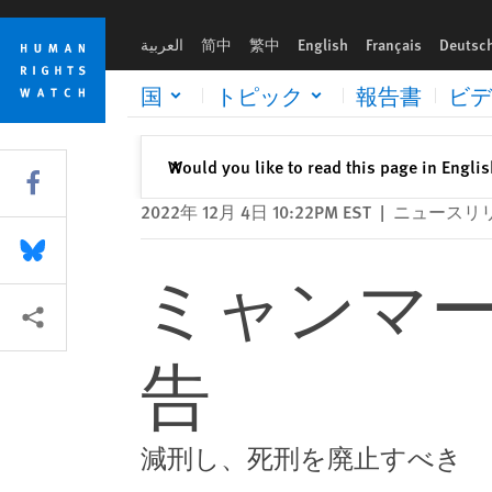
Skip
Skip
ミャンマー：国軍が10人に死刑を宣告
to
to
العربية
简中
繁中
English
Français
Deutsc
cookie
main
privacy
content
国
トピック
報告書
ビデ
notice
閉じる
Would you like to read this page in Engli
✕
Share this via Facebook
2022年 12月 4日 10:22PM EST
|
ニュースリ
Share this via Bluesky
ミャンマー
More sharing options
告
減刑し、死刑を廃止すべき