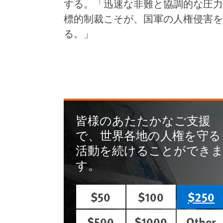
する。「迅速な非難と協調的な圧力
標的制裁こそが、国軍の人権侵害を
る。」
皆様のあたたかなご支援
で、世界各地の人権を守る
活動を続けることができ
す。
$50
$100
$250
$500
$1000
Other