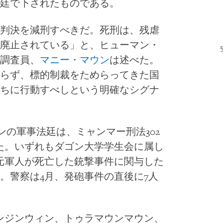
廷で下されたものである。
判決を減刑すべきだ。死刑は、残虐
廃止されている」と、ヒューマン・
調査員、
マニー・マウン
は述べた。
らず、標的制裁をためらってきた国
ちに行動すべしという明確なシグナ
ゴンの軍事法廷は、ミャンマー刑法302
た。いずれもダゴン大学学生会に属し
元軍人が死亡した銃撃事件に関与した
。警察は4月、発砲事件の直後に7人
ンジンウィン、トゥラマウンマウン、