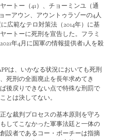
ヤートー（41）、チョーミンユ（通
ミョーアウン、アウントゥラゾーの4人
に広範なテロ対策法（2014年）に基
ヤートーに死刑を宣告した。フラミ
021年4月に国軍の情報提供者1人を殺
APPは、いかなる状況においても死刑
、死刑の全面廃止を長年求めてき
ば後戻りできない点で特殊な刑罰で
ことは決してない。
正な裁判プロセスの基本原則を守ろ
もしてこなかった軍事法廷と一体の
創設者であるコー・ボーチーは指摘