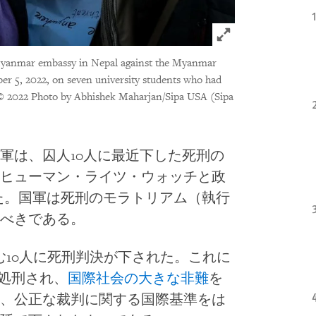
Click to expand 
Myanmar embassy in Nepal against the Myanmar
er 5, 2022, on seven university students who had
© 2022 Photo by Abhishek Maharjan/Sipa USA (Sipa
軍は、囚人10人に最近下した死刑の
ヒューマン・ライツ・ウォッチと政
べた。国軍は死刑のモラトリアム（執行
べきである。
む10人に死刑判決が下された。これに
が処刑され、
国際社会の大きな非難
を
、公正な裁判に関する国際基準をは