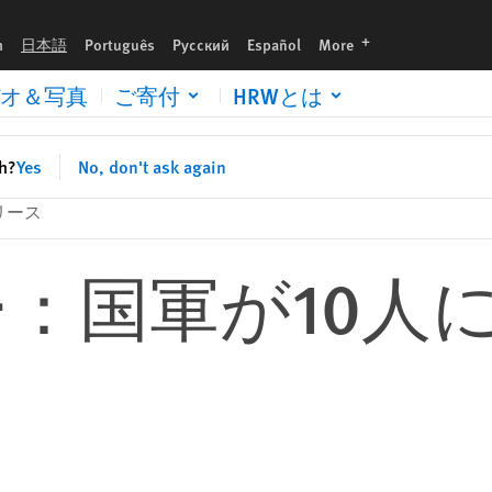
languages
h
日本語
Português
Русский
Español
More
オ＆写真
ご寄付
HRWとは
sh?
Yes
No, don't ask again
リース
：国軍が10人