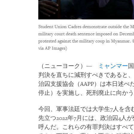
Student Union Cadres demonstrate outside the 
military court death sentence imposed on Decemb
protested against the military coup in Myanmar.
via AP Images)
（ニューヨーク）―
ミャンマー
国
判決を直ちに減刑すべきであると、
治囚支援協会（AAPP）は本日述
停止）を実施し、死刑廃止に向かう
今回、軍事法廷では大学生7人を含
先立つ2022年7月には、政治囚4人
呼んだ。これらの有罪判決はすべて