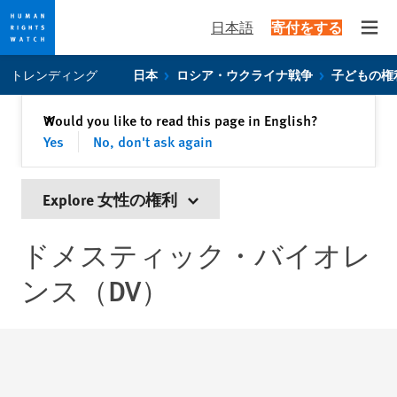
日本語
寄付をする
Open
Skip
Skip
トレンディング
日本
ロシア・ウクライナ戦争
子どもの権
to
to
cookie
main
閉じる
Would you like to read this page in English?
✕
privacy
content
Yes
No, don't ask again
notice
Explore 女性の権利
ドメスティック・バイオレ
ンス（DV）