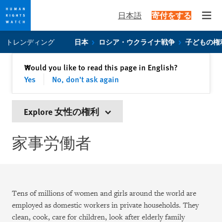
日本語
寄付をする
Open
Skip
Skip
トレンディング
日本
ロシア・ウクライナ戦争
子どもの権
to
to
cookie
main
閉じる
Would you like to read this page in English?
✕
privacy
content
Yes
No, don't ask again
notice
Explore 女性の権利
家事労働者
Tens of millions of women and girls around the world are
employed as domestic workers in private households. They
clean, cook, care for children, look after elderly family