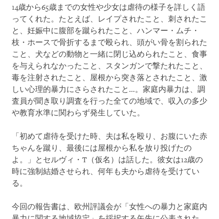
14歳から65歳までの女性や少女は虐待の様子を詳しく語
ってくれた。たとえば、レイプされたこと、刺されたこ
と、妊娠中に腹部を蹴られたこと、ハンマー・ムチ・
枝・ホースで骨折するまで殴られ、頭がい骨を割られた
こと、犬などの動物と一緒に閉じ込められたこと、食事
を与えられなかったこと、スタンガンで撃たれたこと、
毒を注射されたこと、屋根から突き落とされたこと、激
しい心理的暴力にさらされたこと...。家庭内暴力は、調
査員が聞き取り調査を行った全ての地域で、収入の多少
や教育水準に関わらず発生していた。
「初めて虐待を受けた時、夫は私を殴り、お腹にいた赤
ちゃんを蹴り、最後には屋根から私を放り投げたの
よ。」とセルヴィ・T（仮名）は話した。彼女は12歳の
時に強制結婚させられ、何年も夫から虐待を受けてい
る。
今回の報告書は、欧州評議会が「女性への暴力と家庭内
暴力に関する地域協定」を採択する矢先に公表された。