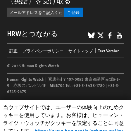
（英語）を受け取る
ご登録
BlueSky
X
Faceb
You
HRWとつながる
Footer
訂正
プライバシーポリシー
サイトマップ
Text Version
menu
© 2026 Human Rights Watch
Human Rights Watch
| [私書箱] 〒107-0052 東京都港区赤坂5-5-
9 赤坂スバルビル1F MBE704
Tel :
+81-3-3438-1780 | +81-3-
6745-9475
Human Rights Watch
is a 501(C)(3) nonprofit registered in the US
Human Rights Watch cookie preferences
当ウェブサイトでは、ユーザーの体験向上のためク
under EIN: 13-2875808
ッキーを使用しています。お客様は、ヒューマン・
ライツ・ウォッチがクッキーを設定することに同意
しています。
https://www.hrw.org/ja/privacy-policy