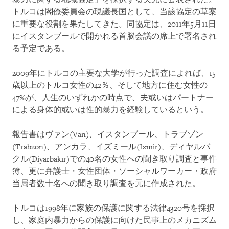
トルコは閣僚委員会の現議長国として、当該協定の草案
に重要な役割を果たしてきた。同協定は、2011年5月11日
にイスタンブールで開かれる首脳会議の席上で署名され
る予定である。
2009年にトルコの主要な大学が行った調査によれば、15
歳以上のトルコ女性の42％、そして地方に住む女性の
47%が、人生のいずれかの時点で、夫或いはパートナー
による身体的或いは性的暴力を経験しているという。
報告書はヴァン(Van)、イスタンブール、トラブゾン
(Trabzon)、アンカラ、イズミール(Izmir)、ディヤルバ
クル(Diyarbakır)での40名の女性への聞き取り調査と事件
簿、更に弁護士・女性団体・ソーシャルワーカー・政府
当局者数十名への聞き取り調査を元に作成された。
トルコは1998年に家族の保護に関する法律4320号を採択
し、家庭内暴力からの保護に向けた民事上のメカニズム