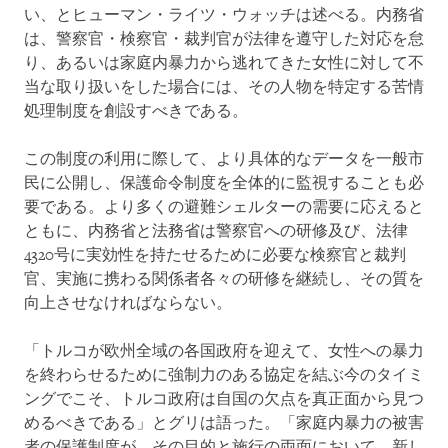
い、とヒューマン・ライツ・ウォッチは述べる。内務省
は、警察官・検察官・裁判官が法律を遵守した対応を怠
り、あるいは家庭内暴力から逃れてきた女性に対して不
当な取り扱いをした場合には、その人物を特定する苦情
処理制度を創設すべきである。
この制度の利用に際して、より具体的なデータを一般市
民に公開し、保護命令制度を全体的に監視することも必
要である。より多くの避難シェルターの需要に応えると
ともに、内務省と法務省は警察官への研修及び、法律
4320号に実効性を持たせるために必要な検察官と裁判
官、実施に携わる関係者各々の研修を継続し、その質を
向上させなければならない。
「トルコが欧州全域の各国政府を迎えて、女性への暴力
を終わらせるために強制力のある協定を結ぶ今のタイミ
ングでこそ、トルコ政府は自国の欠点を真正面から見つ
めるべきである」とグリは語った。「家庭内暴力の被害
者の保護制度が、その目的と施行の両面において、新し