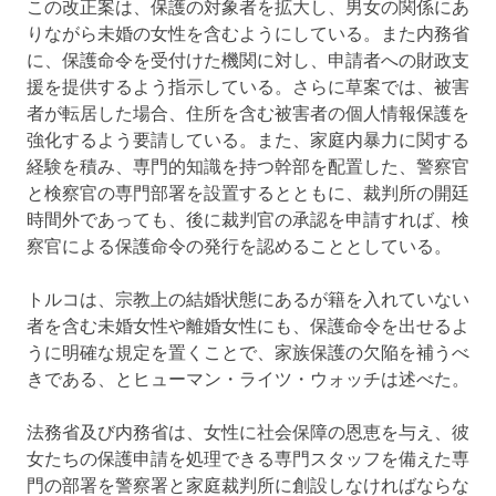
この改正案は、保護の対象者を拡大し、男女の関係にあ
りながら未婚の女性を含むようにしている。また内務省
に、保護命令を受付けた機関に対し、申請者への財政支
援を提供するよう指示している。さらに草案では、被害
者が転居した場合、住所を含む被害者の個人情報保護を
強化するよう要請している。また、家庭内暴力に関する
経験を積み、専門的知識を持つ幹部を配置した、警察官
と検察官の専門部署を設置するとともに、裁判所の開廷
時間外であっても、後に裁判官の承認を申請すれば、検
察官による保護命令の発行を認めることとしている。
トルコは、宗教上の結婚状態にあるが籍を入れていない
者を含む未婚女性や離婚女性にも、保護命令を出せるよ
うに明確な規定を置くことで、家族保護の欠陥を補うべ
きである、とヒューマン・ライツ・ウォッチは述べた。
法務省及び内務省は、女性に社会保障の恩恵を与え、彼
女たちの保護申請を処理できる専門スタッフを備えた専
門の部署を警察署と家庭裁判所に創設しなければならな