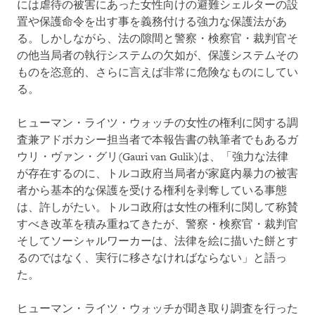
には虐待の被害にあった女性向けの避難シェルターの設
置や保護命令を出す事を義務付ける強力な保護法があ
る。しかしながら、法の隙間と警察・検察官・裁判官そ
の他当局者の執行システムの欠如が、保護システムその
ものを恣意的、さらに言えば非常に危険なものにしてい
る。
ヒューマン・ライツ・ウォッチの女性の権利に関する調
査兼アドボカシー担当者で本報告書の執筆者でもあるガ
ウリ・ヴァン・グリ(Gauri van Gulik)は、「強力な法律
が存在するのに、トルコ政府当局者が家庭内暴力の被害
者から基本的な保護を受ける権利を剥奪している事態
は、許しがたい。トルコ政府は女性の権利に関して称賛
すべき改革を積み重ねてきたが、警察・検察官・裁判官
そしてソーシャルワーカーは、法律を絵に描いた餅とす
るのではなく、実行に移さなければならない」と語っ
た。
ヒューマン・ライツ・ウォッチが聞き取り調査を行った