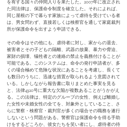
を有する国々の仲間入りを果たした。2007年に改正され
た同法律は、保護命令制度を確立した。それによれば、
同じ屋根の下で暮らす家族によって虐待を受けている者
は、男女問わず、直接若しくは検察官を通して家庭裁判
所が保護命令を出すよう申請できる。
その命令はその他にも、虐待者に対し、家からの退去、
被害者とその子どもの隔離、武器の放棄、暴力や脅迫、
家財の損壊、犠牲者との連絡の禁止を義務付けることが
可能である。このシステムは、命令の発行申請者が、多
くの場合極めて危険な状況にあることを考慮し、長くて
も数日のうちに、迅速な措置が取られるよう意図されて
いる。しかしながら報告書に取りまとめた事実を見る
と、法律4320号に重大な欠陥が複数あることがうかがえ
る。この法律は、特定のグループの女性、例えば離婚し
た女性や未婚女性の全てを、対象外としていること、さ
らに警察・検察官・裁判官が多くの場合その職務を遂行
しないという問題がある。警察官は保護命令を得る手助
けをするどころか、彼女たちを笑い者にし、虐待者の待