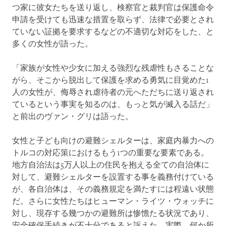
つ家に彼女たちを送り返し、検察官と裁判官は保護命令
申請を受けても迅速な措置を取らず、法律で必要とされ
ていない証拠を要求するなどの不適切な対応をした、と
多くの女性が語った。
「家族が女性や少女に加える強烈な残虐性もさることな
がら、そこから脱出して保護を求める勇気に目覚めた1
人の女性が、侮辱され虐待者の元へただちに送り返され
ているという事実を知るのは、もっと気が滅入る話だ」
と前出のヴァン・グリは語った。
女性と子ども向けの避難シェルターは、家庭内暴力への
トルコの対応策におけるもう1つの重要な要素である。
地方自治法は5万人以上の住民を抱える全ての自治体に
対して、避難シェルターを設置する事を義務付けている
が、各自治体は、その義務規定を満たすには程遠い状態
だ。さらに女性たちはヒューマン・ライツ・ウォッチに
対し、現存する幾つかの避難所は惨憺たる状況であり、
安全確保手続きが不十分であると訴えた。実際、何か所