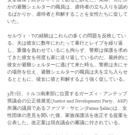
かの避難シェルターの職員は、虐待者の立ち入りを認め
るばかりか、虐待者と和解することを女性たちに促して
いた。
セルヴィ・Tの経験はこれらの多くの問題を反映してい
る。夫は彼女に数年にわたって暴行とレイプを繰り返
し、重傷を負わせているにも拘らず、警察は保護を求め
てきた彼女を何度も家に送り返しているのだ。最終的に
彼女が避難シェルターに逃げて来た時も、警察は夫にそ
の場所を伝え、避難シェルターの職員は夫を立ち入らせ
るとともに、彼女に彼と和解するよう強く促している。
3月7日、トルコ南東部に位置するガーズィ・アンテップ
県議会の公正発展党(Justice and Development Party、AKP)
所属の議員であるファツマ・サヒン(Fatma Şahin)は、女
性団体の意見を聞いた後、家族保護法を改正する提案を
公表した。改正案は現在議会の審議に付されている。