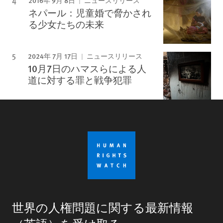
2016年 9月 8日
ニュースリリース
ネパール：児童婚で脅かされ
る少女たちの未来
2024年 7月 17日
ニュースリリース
10月7日のハマスらによる人
道に対する罪と戦争犯罪
世界の人権問題に関する最新情報