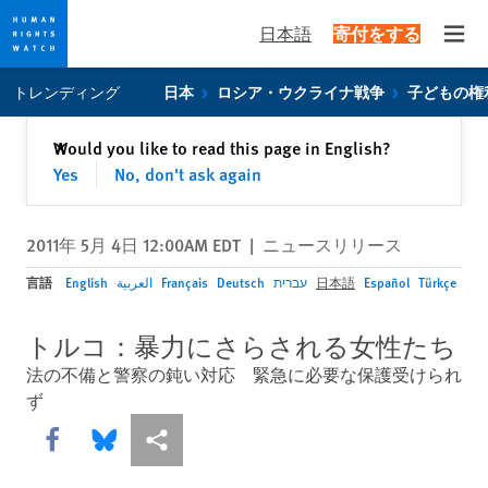
日本語
寄付をする
Open
Skip
Skip
トレンディング
日本
ロシア・ウクライナ戦争
子どもの権
to
to
cookie
main
閉じる
Would you like to read this page in English?
✕
privacy
content
Yes
No, don't ask again
notice
2011年 5月 4日 12:00AM EDT
|
ニュースリリース
言語
English
العربية
Français
Deutsch
עברית
日本語
Español
Türkçe
トルコ：暴力にさらされる女性たち
法の不備と警察の鈍い対応 緊急に必要な保護受けられ
ず
Share this via Facebook
Share this via Bluesky
More sharing options