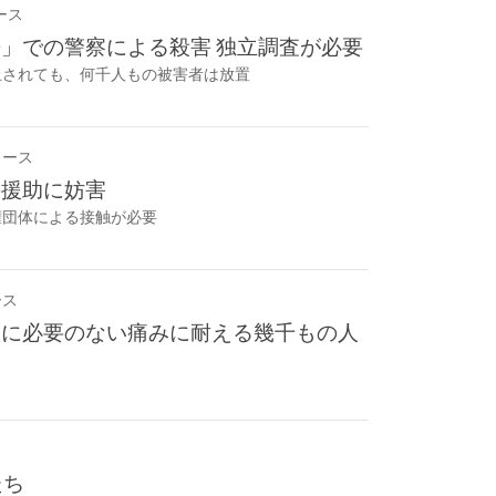
ース
」での警察による殺害 独立調査が必要
止されても、何千人もの被害者は放置
リース
の援助に妨害
権団体による接触が必要
ース
期に必要のない痛みに耐える幾千もの人
たち