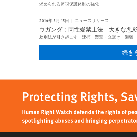
求められる監視保護体制の強化
2014年 5月 15日
ニュースリリース
ウガンダ：同性愛禁止法 大きな悪
差別法が引き起こす 逮捕・襲撃・立退き・避難
続き
Protecting Rights, Sa
Human Right Watch defends the rights of peo
spotlighting abuses and bringing perpetrators