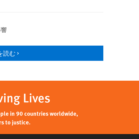
影響
を読む
ving Lives
ple in 90 countries worldwide,
 to justice.