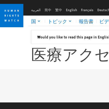
Skip
Skip
to
to
العربية
简中
繁中
English
Français
Deutsc
cookie
main
privacy
content
国
トピック
報告書
ビデ
notice
閉じる
Would you like to read this page in Engli
✕
医療アク