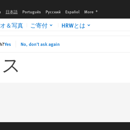
languages
h
日本語
Português
Русский
Español
More
オ＆写真
ご寄付
HRWとは
sh?
Yes
No, don't ask again
セス