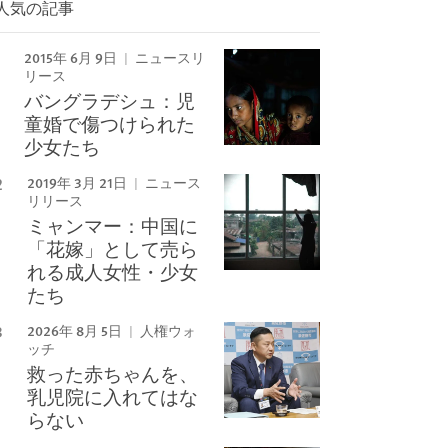
人気の記事
Image
2015年 6月 9日
ニュースリ
リース
バングラデシュ：児
童婚で傷つけられた
少女たち
2019年 3月 21日
ニュース
リリース
ミャンマー：中国に
「花嫁」として売ら
れる成人女性・少女
たち
2026年 8月 5日
人権ウォ
ッチ
救った赤ちゃんを、
乳児院に入れてはな
らない