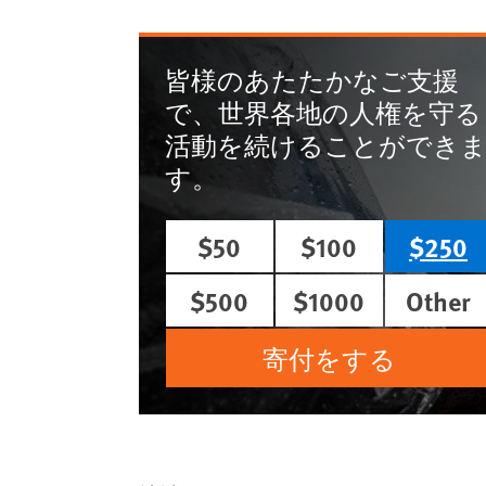
皆様のあたたかなご支援
で、世界各地の人権を守る
活動を続けることができ
す。
$50
$100
$250
$500
$1000
Other
寄付をする