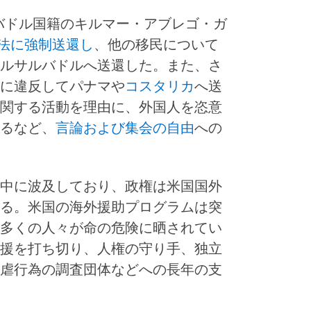
バドル国籍のキルマー・アブレゴ・ガ
法に強制送還し
、他の移民について
ルサルバドルへ送還した。また、さ
に違反してパナマや
コスタリカ
へ送
関する活動を理由に、外国人を恣意
るなど、
言論および集会の自由
への
中に波及しており、政権は米国国外
る。米国の海外援助プログラムは突
多くの人々が命の危険に晒されてい
援を打ち切り、人権の守り手、独立
虐行為の調査団体などへの長年の支