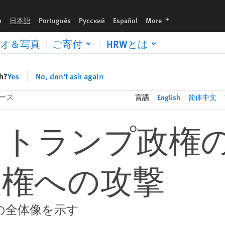
languages
h
日本語
Português
Русский
Español
More
オ＆写真
ご寄付
HRWとは
sh?
Yes
No, don't ask again
ース
言語
English
简体中文
トランプ政権の
人権への攻撃
の全体像を示す