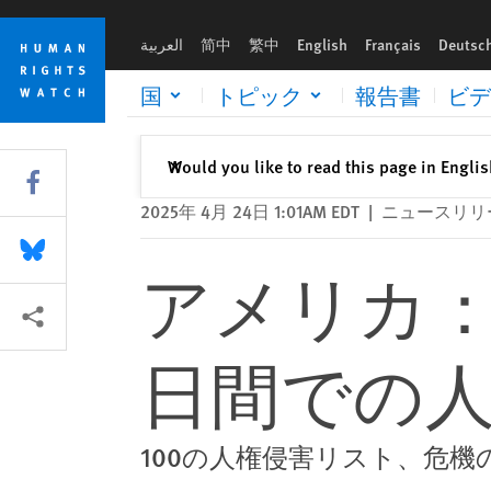
Skip
Skip
アメリカ：トランプ政権の最初の100日間での人権への攻撃
to
to
العربية
简中
繁中
English
Français
Deutsc
cookie
main
privacy
content
国
トピック
報告書
ビデ
notice
閉じる
Would you like to read this page in Engli
✕
Share this via Facebook
2025年 4月 24日 1:01AM EDT
|
ニュースリリ
Share this via Bluesky
アメリカ：
More sharing options
日間での
100の人権侵害リスト、危機