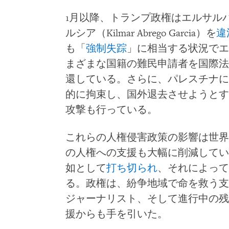
1月以降、トランプ政権はエルサル
ルシア（Kilmar Abrego Garcia）を
違
も「
強制失踪
」に相当する状況でエ
まざまな国籍の難民申請者を国際法
還している。さらに、パレスチナに
的に拘束し、国外退去させようとす
攻撃も行っている。
これらの人権侵害政策の影響は世界
の人権への支援も大幅に削減してい
如として
打ち切られ
、それによって
る。政権は、紛争地域で命を救う支
ジャーナリスト、そして進行中の残
援からも手を引いた。