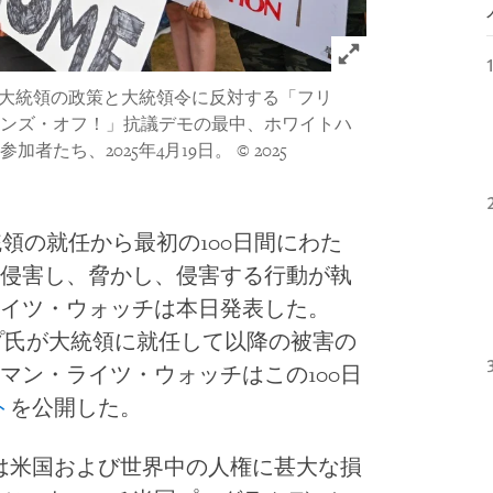
Click to expand 
米大統領の政策と大統領令に反対する「フリ
ンズ・オフ！」抗議デモの最中、ホワイトハ
者たち、2025年4月19日。
© 2025
統領の就任から最初の100日間にわた
侵害し、脅かし、侵害する行動が執
イツ・ウォッチは本日発表した。
ランプ氏が大統領に就任して以降の被害の
マン・ライツ・ウォッチはこの100日
ト
を公開した。
権は米国および世界中の人権に甚大な損