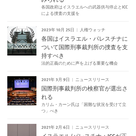
各国政府はイスラエルへの武器供与停止とICC
による捜査の支援を
2023年 10月 25日
人権ウォッチ
各国はイスラエル・パレスチナに
ついて国際刑事裁判所の捜査を支
持すべき
法的正義のために声を上げる重要な機会
2021年 3月 9日
ニュースリリース
国際刑事裁判所の検察官が選出さ
れる
カリム・カーン氏は「困難な状況を受けて立
つ」べき
2021年 2月 6日
ニュースリリース
イスラエル/パレスチナ：ICCが正