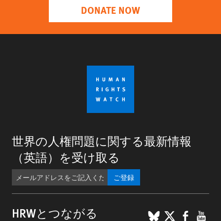
DONATE NOW
世界の人権問題に関する最新情報
（英語）を受け取る
ご登録
BlueSky
X
Faceb
You
HRWとつながる