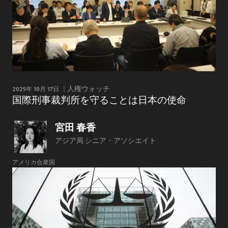
2025年 10月 17日
人権ウォッチ
国際刑事裁判所を守ることは日本の使命
宮田 春香
アジア局 シニア・アソシエイト
アメリカ合衆国