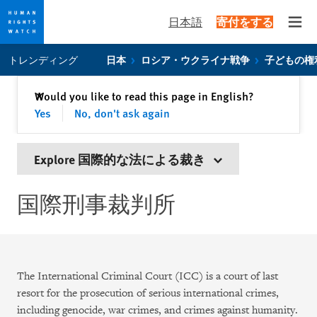
日本語
寄付をする
Open
Skip
Skip
トレンディング
日本
ロシア・ウクライナ戦争
子どもの権
to
to
cookie
main
閉じる
Would you like to read this page in English?
✕
privacy
content
Yes
No, don't ask again
notice
Explore 国際的な法による裁き
国際刑事裁判所
The International Criminal Court (ICC) is a court of last
resort for the prosecution of serious international crimes,
including genocide, war crimes, and crimes against humanity.