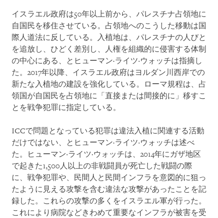
イスラエル政府は50年以上前から、パレスチナ占領地に
自国民を移住させている。占領地へのこうした移動は国
際人道法に反している。入植地は、パレスチナの人びと
を追放し、ひどく差別し、人権を組織的に侵害する体制
の中心にある、とヒューマン·ライツ·ウォッチは指摘し
た。2017年以降、イスラエル政府はヨルダン川西岸での
新たな入植地の建設を強化している。ローマ規程は、占
領国が自国民を占領地に「直接または間接的に」移すこ
とを戦争犯罪に指定している。
ICCで問題となっている犯罪は違法入植に関連する活動
だけではない、とヒューマン·ライツ·ウォッチは述べ
た。ヒューマン·ライツ·ウォッチは、2014年にガザ地区
で起きた1,500人以上の非戦闘員が死亡した戦闘の際
に、戦争犯罪や、民間人と民間インフラを意図的に狙っ
たように見える攻撃を含む違法な攻撃があったことを記
録した。これらの攻撃の多くをイスラエル軍が行った。
これにより病院などきわめて重要なインフラが被害を受