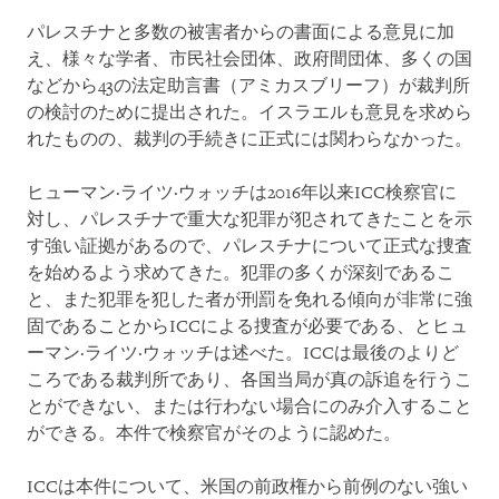
パレスチナと多数の被害者からの書面による意見に加
え、様々な学者、市民社会団体、政府間団体、多くの国
などから43の法定助言書（アミカスブリーフ）が裁判所
の検討のために提出された。イスラエルも意見を求めら
れたものの、裁判の手続きに正式には関わらなかった。
ヒューマン·ライツ·ウォッチは2016年以来ICC検察官に
対し、パレスチナで重大な犯罪が犯されてきたことを示
す強い証拠があるので、パレスチナについて正式な捜査
を始めるよう求めてきた。犯罪の多くが深刻であるこ
と、また犯罪を犯した者が刑罰を免れる傾向が非常に強
固であることからICCによる捜査が必要である、とヒュ
ーマン·ライツ·ウォッチは述べた。ICCは最後のよりど
ころである裁判所であり、各国当局が真の訴追を行うこ
とができない、または行わない場合にのみ介入すること
ができる。本件で検察官がそのように認めた。
ICCは本件について、米国の前政権から前例のない強い