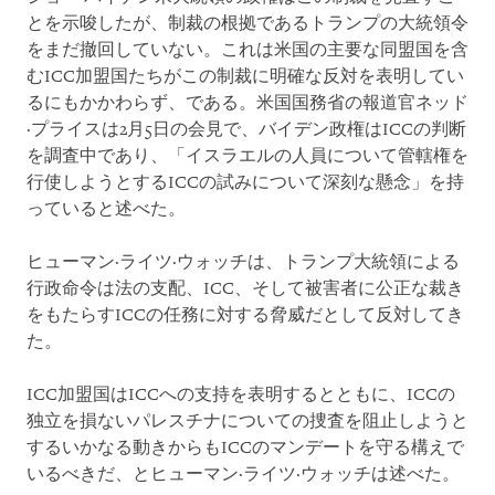
とを示唆したが、制裁の根拠であるトランプの大統領令
をまだ撤回していない。これは米国の主要な同盟国を含
むICC加盟国たちがこの制裁に明確な反対を表明してい
るにもかかわらず、である。米国国務省の報道官ネッド
·プライスは2月5日の会見で、バイデン政権はICCの判断
を調査中であり、「イスラエルの人員について管轄権を
行使しようとするICCの試みについて深刻な懸念」を持
っていると述べた。
ヒューマン·ライツ·ウォッチは、トランプ大統領による
行政命令は法の支配、ICC、そして被害者に公正な裁き
をもたらすICCの任務に対する脅威だとして反対してき
た。
ICC加盟国はICCへの支持を表明するとともに、ICCの
独立を損ないパレスチナについての捜査を阻止しようと
するいかなる動きからもICCのマンデートを守る構えで
いるべきだ、とヒューマン·ライツ·ウォッチは述べた。