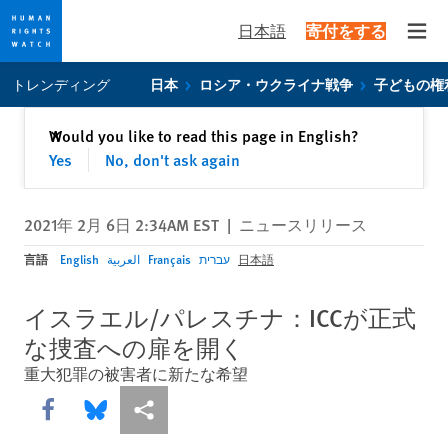
日本語
寄付をする
Open
Skip
Skip
トレンディング
日本
ロシア・ウクライナ戦争
子どもの権
to
to
cookie
main
閉じる
Would you like to read this page in English?
✕
privacy
content
Yes
No, don't ask again
notice
2021年 2月 6日 2:34AM EST
|
ニュースリリース
言語
English
العربية
Français
עברית
日本語
イスラエル/パレスチナ：ICCが正式
な捜査への扉を開く
重大犯罪の被害者に新たな希望
Share this via Facebook
Share this via Bluesky
More sharing options