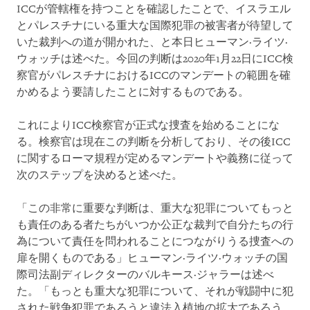
ICCが管轄権を持つことを確認したことで、イスラエル
とパレスチナにいる重大な国際犯罪の被害者が待望して
いた裁判への道が開かれた、と本日ヒューマン·ライツ·
ウォッチは述べた。今回の判断は2020年1月22日にICC検
察官がパレスチナにおけるICCのマンデートの範囲を確
かめるよう要請したことに対するものである。
これによりICC検察官が正式な捜査を始めることにな
る。検察官は現在この判断を分析しており、その後ICC
に関するローマ規程が定めるマンデートや義務に従って
次のステップを決めると述べた。
「この非常に重要な判断は、重大な犯罪についてもっと
も責任のある者たちがいつか公正な裁判で自分たちの行
為について責任を問われることにつながりうる捜査への
扉を開くものである」ヒューマン·ライツ·ウォッチの国
際司法副ディレクターのバルキース·ジャラーは述べ
た。「もっとも重大な犯罪について、それが戦闘中に犯
された戦争犯罪であろうと違法入植地の拡大であろう