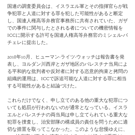
国連の調査委員会は、イスラエル軍とその指揮官らが戦
争犯罪と人道に対する罪を犯した可能性があると断定
し、国連人権高等弁務官事務所に共有されていた、ガザ
での事件に関与したとされる者についての機密情報を
ICCに開示する許可を国連人権高等弁務官のミシェル·バ
チェレに提出した。
2018年10月、ヒューマン·ライツ·ウォッチは報告書を発
表し、ヨルダン川西岸とガザ地区のパレスチナ当局によ
る平和的な批判者や反対者に対する恣意的拘束と拷問の
組織的運用は、ICCで訴追可能な人道に対する罪に相当
する可能性があると結論づけた。
これらだけでなく、申し立てのある他の重大な犯罪につ
いても処罰が行われないのが通常となっている。イスラ
エルとパレスチナの両当局は申し立てられている重大な
犯罪を捜査し、治安部隊の構成員の責任を問うために適
切な措置を取ってこなかった。このような怠慢ゆえに、