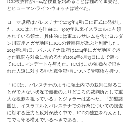
ICC検察官が正式な捜査を始めることは極めて重要だ、
とヒューマン·ライツ·ウォッチは述べた。
ローマ規程はパレスチナで2015年4月1日に正式に発効し
た。ICCはこれを理由に、1967年以来イスラエルに占領
されている領土、具体的には東エルサレムを含むヨルダ
ン川西岸とガザ地区にICCの管轄権が及ぶと判断した。
2015年1月1日、パレスチナ政府は2014年にガザ地区で起
きた戦闘を対象に含めるため2014年6月13日にまで遡っ
てICCにマンデートを与えた。ICCはこの領域内で犯さ
れた人道に対する罪と戦争犯罪について管轄権を持つ。
「ICCは、パレスチナのように領土内での裁判に頼るこ
とができない状況で最後のよりどころの裁判所として重
大な役割を担っている」とジャラーは述べた。「加盟諸
国は、イスラエルとパレスチナでの行為についての捜査
に対する圧力と反対が続く中で、ICCの独立をなんとし
てでも守る構えでいるべきである。」