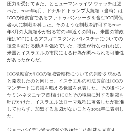
圧力を受けてきた、とヒューマン·ライツ·ウォッチは述
べた。2020年9月、ドナルド·トランプ大統領（当時）は
ICCの検察官であるファトゥ·ベンソーダを含むICC関係
者2人に制裁を科した。そのような制裁を許可する2020
年6月の大統領令が出る前の2年近くの間も、米国の前政
権はICCによるアフガニスタンとパレスチナについての
捜査を妨げる動きを強めていた。捜査が行なわれれば、
米国とイスラエルの市民による行為が調べられる可能性
があったからだ。
ICC検察官がICCの領域管轄権についての判断を求める
と発表したのと同じ日、イスラエルの司法長官はICCの
マンデートに異議を唱える覚書を発表した。その後ベン
ヤミン·ネタニヤフ首相はICCとその職員に対する制裁を
呼びかけた。イスラエルはローマ規程に署名したが批准
しておらず、加盟する意図がないことを2002年に表明し
た。
ジョー·バイデン米大統領の政権はこの制裁を見直すこ