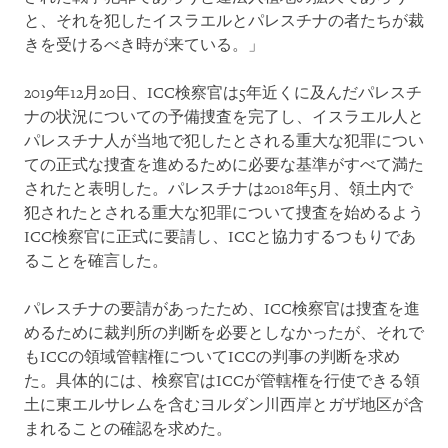
と、それを犯したイスラエルとパレスチナの者たちが裁
きを受けるべき時が来ている。」
2019年12月20日、ICC検察官は5年近くに及んだパレスチ
ナの状況についての予備捜査を完了し、イスラエル人と
パレスチナ人が当地で犯したとされる重大な犯罪につい
ての正式な捜査を進めるために必要な基準がすべて満た
されたと表明した。パレスチナは2018年5月、領土内で
犯されたとされる重大な犯罪について捜査を始めるよう
ICC検察官に正式に要請し、ICCと協力するつもりであ
ることを確言した。
パレスチナの要請があったため、ICC検察官は捜査を進
めるために裁判所の判断を必要としなかったが、それで
もICCの領域管轄権についてICCの判事の判断を求め
た。具体的には、検察官はICCが管轄権を行使できる領
土に東エルサレムを含むヨルダン川西岸とガザ地区が含
まれることの確認を求めた。