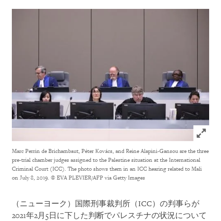
Click to
Marc Perrin de Brichambaut, Péter Kovács, and Reine Alapini-Gansou are the three
pre-trial chamber judges assigned to the Palestine situation at the International
Criminal Court (ICC). The photo shows them in an ICC hearing related to Mali
on July 8, 2019.
© EVA PLEVIER/AFP via Getty Images
（ニューヨーク）国際刑事裁判所（ICC）の判事らが
2021年2月5日に下した判断でパレスチナの状況について