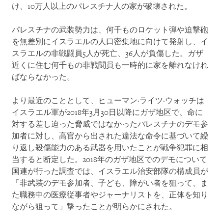
け、10万人以上のパレスチナ人の家が破壊された。
パレスチナの武装勢力は、何千ものロケット弾や迫撃砲
を無差別にイスラエルの人口密集地に向けて発射し、イ
スラエルの非戦闘員5人が死亡、36人が負傷した。ガザ
近くに住む何千もの非戦闘員も一時的に家を離れなけれ
ばならなかった。
より最近のこととして、ヒューマン·ライツ·ウォッチは
イスラエル軍が2018年3月30日以降にガザ地区で、命に
対する差し迫った脅威ではなかったパレスチナのデモ参
加者に対し、高官から出された違法な命令に基づいて繰
り返し殺傷能力のある武器を用いたことが戦争犯罪に相
当すると断定した。2018年のガザ地区でのデモについて
国連が行った調査では、イスラエル治安部隊の構成員が
「非武装のデモ参加者、子ども、障がい者を狙って、ま
た職務中の医療従事者やジャーナリストを、正体を知り
ながら狙って」撃ったことが明らかにされた。