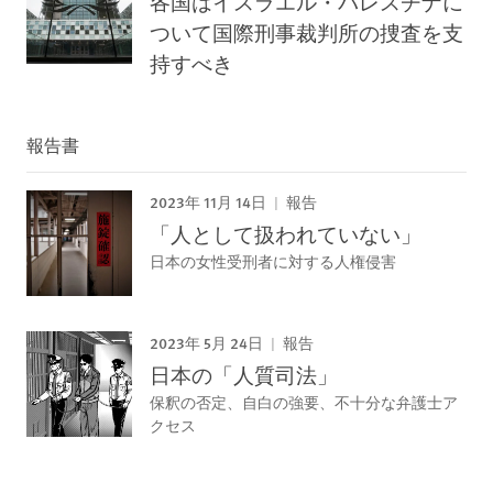
各国はイスラエル・パレスチナに
ついて国際刑事裁判所の捜査を支
持すべき
報告書
2023年 11月 14日
報告
「人として扱われていない」
日本の女性受刑者に対する人権侵害
2023年 5月 24日
報告
日本の「人質司法」
保釈の否定、自白の強要、不十分な弁護士ア
クセス