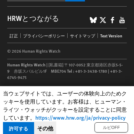
BlueSky
X
Faceb
You
HRWとつながる
Footer
訂正
プライバシーポリシー
サイトマップ
Text Version
menu
© 2026 Human Rights Watch
Human Rights Watch
| [私書箱] 〒107-0052 東京都港区赤坂5-5-
9 赤坂スバルビル1F MBE704
Tel :
+81-3-3438-1780 | +81-3-
6745-9475
Human Rights Watch
is a 501(C)(3) nonprofit registered in the US
Human Rights Watch cookie preferences
当ウェブサイトでは、ユーザーの体験向上のためク
under EIN: 13-2875808
ッキーを使用しています。お客様は、ヒューマン・
ライツ・ウォッチがクッキーを設定することに同意
しています。
https://www.hrw.org/ja/privacy-policy
その他
許可する
ルビOFF