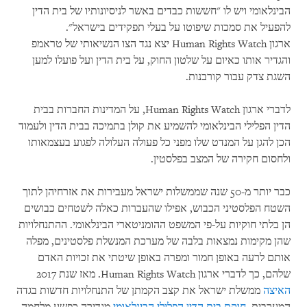
הבינלאומי ויש לו "חששות כבדים באשר לניסיונותיו של בית הדין
להפעיל את סמכות שיפוטו על בעלי תפקידים בישראל".
ארגון Human Rights Watch יצא נגד הצו הנשיאותי של טראמפ
והגדיר אותו כאיום על שלטון החוק, על בית הדין ועל פועלו למען
השגת צדק עבור קורבנות.
לדברי ארגון Human Rights Watch, על המדינות החברות בבית
הדין הפלילי הבינלאומי להשמיע את קולן בתמיכה בבית הדין ולעמוד
הכן להגן על המנדט שלו מפני כל פעולה העלולה לפגוע בעצמאותו
ולחסום חקירה של המצב בפלסטין.
כבר יותר מ-50 שנה שממשלות ישראל מעבירות את אזרחיהן לתוך
השטח הפלסטיני הכבוש, אפילו שהעברות כאלה לשטחים כבושים
הן בלתי חוקיות על-פי המשפט ההומניטארי הבינלאומי. ההתנחלויות
שהן מקימות נמצאות בלבה של מערכת המנשלת פלסטינים, מפלה
אותם לרעה באופן חמור ומפרה באופן שיטתי את זכויות האדם
שלהם, כך לדברי ארגון Human Rights Watch. מאז שנת 2017
האיצה
ממשלת ישראל את קצב הקמתן של התנחלויות חדשות בגדה