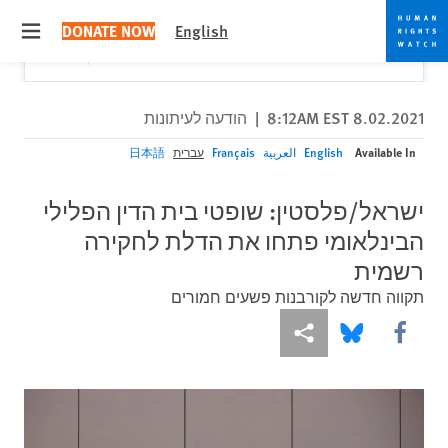
Skip
Skip
Close
Would you like to read this page in English?
✕
DONATE NOW
English
to
to
 menu
Yes
No, don't ask again
cookie
main
content
privacy
notice
8.02.2021 8:12AM EST
|
הודעה לעיתונות
Available In
English
العربية
Français
עברית
日本語
ישראל/פלסטין: שופטי בית הדין הפלילי
הבינלאומי פתחו את הדלת לחקירה
רשמית
תקווה חדשה לקורבנות פשעים חמורים
More sharing options
Share this via Bluesky
Share this via Facebook