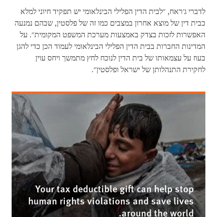
לדברי ג'ראח, "לבית הדין הפלילי הבינלאומי יש תפקיד חיוני למלא
כבית דין של מוצא אחרון במצבים כמו זה של פלסטין, שבהם נמנעה
האפשרות לזכות בצדק באמצעות מערכת המשפט המקומית". על
המדינות החברות בבית הדין הפלילי הבינלאומי לעמוד הכן כדי להגן
בעוז על עצמאותו של בית הדין לנוכח לחץ מתמשך ויחס עוין
לחקירת התנהלותן של ישראל ופלסטין".
Your tax deductible gift can help stop
human rights violations and save lives
around the world.