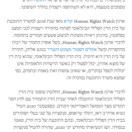
בין-ממשלתיים וכמה מדינות. על אף שישראל
הוזמנה
להגיש
מסמכים מטעמה, היא לא השתתפה רשמית בהליך השיפוטי.
ארגון Human Rights Watch
קורא
מאז שנת 2016 למשרד התובעת
של בית הדין הפלילי הבינלאומי לפתוח בחקירה רשמית לגבי המצב
בפלסטין, בהינתן ראיות מוצקות לביצוע פשעים חמורים בתחומה.
לדברי ארגון Human Rights Watch, בשל אופיין החמור של רבות
מההפרות ובשל
אקלים
הפטור מעונש השורר
בנוגע אליהן, חקירה
של בית הדין היא חיונית. בית הדין הפלילי הבינלאומי, שהוא בית דין
של מוצא אחרון, יכול לפעול רק כאשר הרשויות הלאומיות אינן
יכולות לטפל במקרים, או שאינן עושות זאת באמת ובתמים, כפי
שמצא משרד התובעת במקרה זה.
לדברי ארגון Human Rights Watch, החלטת שופטי בית הדין
הפלילי הבינלאומי התקבלה לאחר שבית הדין התמודד עם לחץ חסר
תקדים מצד הממשל האמריקאי הקודם. בספטמבר 2020 הטיל
נשיא ארה"ב דאז, דונלד טראמפ, סנקציות על שני בעלי תפקידים
בבית הדין הפלילי הבינלאומי, ובהם התובעת של בית הדין, פאטו
בנסודה. הצו הנשיאותי מחודש יוני 2020, שהורה להטיל סנקציות