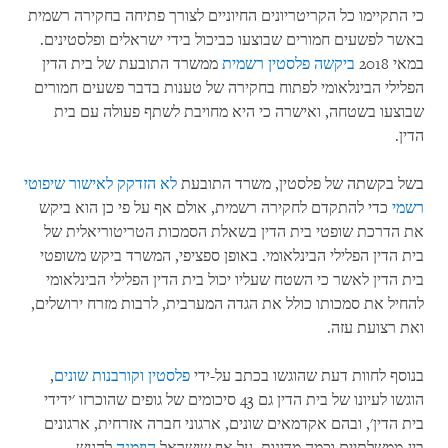
כי התקיימו כל הקריטריונים החיוניים לצורך פתיחה בחקירה רשמית
באשר לפשעים חמורים שבוצעו כביכול בידי ישראלים ופלסטינים.
במאי 2018
ביקשה פלסטין רשמית
ממשרד התובעת של בית הדין
הפלילי הבינלאומי לפתוח בחקירה של טענות בדבר פשעים חמורים
שבוצעו בשטחה, ואישרה כי היא מחויבת לשתף פעולה עם בית
הדין.
בשל בקשתה של פלסטין, משרד התובעת
לא הזדקק לאישור שיפוטי
רשמי
כדי להתקדם לחקירה רשמית, אולם אף על פי כן הוא ביקש
את הדרכת שופטי בית הדין בשאלת הסמכות הטריטוריאלית של
בית הדין הפלילי הבינלאומי. באופן ספציפי, המשרד ביקש משופטי
בית הדין לאשר כי השטח שעליו יכול בית הדין הפלילי הבינלאומי
להחיל את סמכותו כולל את הגדה המערבית, לרבות מזרח ירושלים,
ואת רצועת עזה.
בנוסף לחוות דעת שהוגשו בכתב על-ידי
פלסטין
וקורבנות שונים
,
הוגשו לעיונו של בית הדין גם 43 סיכומים של גופים שהוכרזו 'ידידי
בית הדין', ובהם אקדמאים שונים, ארגוני חברה אזרחית, ארגונים