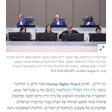
Click to expand Image
מארק פרין דה ברישמבו, פטר קובאץ' וריינה אלפיני-גאנסו, שלושת שופטי ההרכב המקדמי
בבית הדין הפלילי הבינלאומי (ICC), שעליו הוטל להכריע בשאלת סמכות השיפוט
לחקירת המצב בפלסטין. בתמונה הם נראים בדיון של בית הדין בנושא מאלי ב-8 ביולי
© EVA PLEVIER/AFP via Getty Images
2019.
(ניו יורק) - ארגון Human Rights Watch אמר היום כי החלטת
שופטי בית הדין הפלילי הבינלאומי
(ICC) מה-5 בפברואר 2021,
המאשרת את סמכות השיפוט של בית הדין ביחס למצב בפלסטין,
פותחת פתח למסע המיוחל אל הצדק עבור קורבנות ישראלים
ופלסטינים של פשעים בינלאומיים חמורים. החלטת השופטים ניתנה