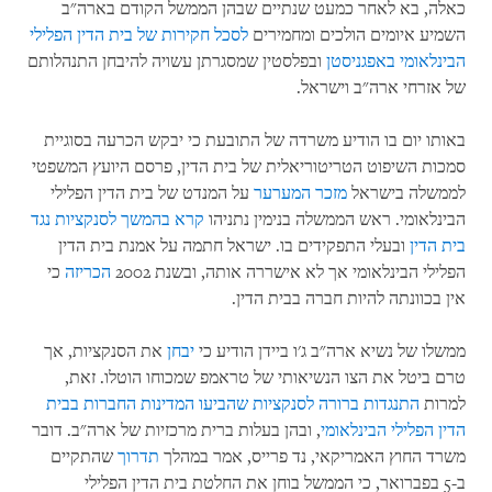
כאלה, בא לאחר כמעט שנתיים שבהן הממשל הקודם בארה"ב
השמיע איומים הולכים ומחמירים
לסכל חקירות של בית הדין הפלילי
הבינלאומי באפגניסטן
ובפלסטין שמסגרתן עשויה להיבחן התנהלותם
של אזרחי ארה"ב וישראל.
באותו יום בו הודיע משרדה של התובעת כי יבקש הכרעה בסוגיית
סמכות השיפוט הטריטוריאלית של בית הדין, פרסם היועץ המשפטי
לממשלה בישראל
מזכר המערער
על המנדט של בית הדין הפלילי
הבינלאומי. ראש הממשלה בנימין נתניהו
קרא בהמשך לסנקציות נגד
בית הדין
ובעלי התפקידים בו. ישראל חתמה על אמנת בית הדין
הפלילי הבינלאומי אך לא אישררה אותה, ובשנת 2002
הכריזה
כי
אין בכוונתה להיות חברה בבית הדין.
ממשלו של נשיא ארה"ב ג'ו ביידן הודיע כי
יבחן
את הסנקציות, אך
טרם ביטל את הצו הנשיאותי של טראמפ שמכוחו הוטלו. זאת,
למרות
התנגדות ברורה לסנקציות שהביעו המדינות החברות בבית
הדין הפלילי הבינלאומי
, ובהן בעלות ברית מרכזיות של ארה"ב. דובר
משרד החוץ האמריקאי, נד פרייס, אמר במהלך
תדרוך
שהתקיים
ב-5 בפברואר, כי הממשל בוחן את החלטת בית הדין הפלילי