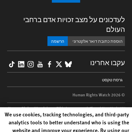
לעדכונים על מצב זכויות אדם ברחבי
העולם
הרשמה
kTok
nkedIn
nstagram
YouTube
Facebook
BlueSky
X
עקבו אחרינו
Footer
גרסת טקסט
menu
© 2026 Human Rights Watch
Human Rights Watch
| 350 Fifth Avenue, 34th Floor | New York,
NY
Human Rights Watch cookie preferences
We use cookies, tracking technologies, and third-party
10118-3299
USA
|
t
1.212.290.4700
analytics tools to better understand who is using the
Human Rights Watch
is a 501(C)(3) nonprofit registered in the US
website and improve your experience. By using our
under EIN: 13-2875808