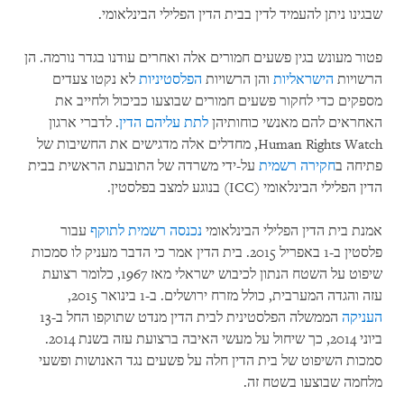
שבגינו ניתן להעמיד לדין בבית הדין הפלילי הבינלאומי.
פטור מעונש בגין פשעים חמורים אלה ואחרים עודנו בגדר נורמה. הן
הרשויות
הישראליות
והן הרשויות
הפלסטיניות
לא נקטו צעדים
מספקים כדי לחקור פשעים חמורים שבוצעו כביכול ולחייב את
האחראים להם מאנשי כוחותיהן
לתת עליהם הדין
. לדברי ארגון
Human Rights Watch, מחדלים אלה מדגישים את החשיבות של
פתיחה ב
חקירה רשמית
על-ידי משרדה של התובעת הראשית בבית
הדין הפלילי הבינלאומי (ICC) בנוגע למצב בפלסטין.
אמנת בית הדין הפלילי הבינלאומי
נכנסה רשמית לתוקף
עבור
פלסטין ב-1 באפריל 2015. בית הדין אמר כי הדבר מעניק לו סמכות
שיפוט על השטח הנתון לכיבוש ישראלי מאז 1967, כלומר רצועת
עזה והגדה המערבית, כולל מזרח ירושלים. ב-1 בינואר 2015,
העניקה
הממשלה הפלסטינית לבית הדין מנדט שתוקפו החל ב-13
ביוני 2014, כך שיחול על מעשי האיבה ברצועת עזה בשנת 2014.
סמכות השיפוט של בית הדין חלה על פשעים נגד האנושות ופשעי
מלחמה שבוצעו בשטח זה.