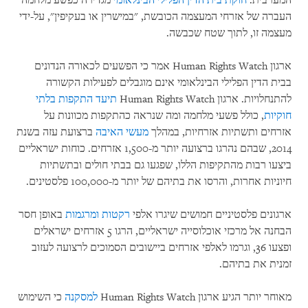
המערבית.
חוקת בית הדין הפלילי הבינלאומי
מגדירה כפשע מלחמה
העברה של אזרחי המעצמה הכובשת, "במישרין או בעקיפין", על-ידי
מעצמה זו, לתוך שטח שכבשה.
ארגון Human Rights Watch אמר כי הפשעים לכאורה הנדונים
בבית הדין הפלילי הבינלאומי אינם מוגבלים לפעילות הקשורה
להתנחלויות. ארגון Human Rights Watch
תיעד
התקפות בלתי
חוקיות
, כולל פשעי מלחמה ומה שנראה כהתקפות מכוונות על
אזרחים ותשתיות אזרחיות, במהלך
מעשי האיבה
ברצועת עזה בשנת
2014, שבהם נהרגו ברצועה יותר מ-1,500 אזרחים. כוחות ישראליים
ביצעו רבות מהתקיפות הללו, שפגעו גם בבתי חולים ובתשתיות
חיוניות אחרות, והרסו את בתיהם של יותר מ-100,000 פלסטינים.
ארגונים פלסטיניים חמושים שיגרו אלפי
רקטות ומרגמות
באופן חסר
הבחנה אל מרכזי אוכלוסייה ישראליים, הרגו 5 אזרחים ישראלים
ופצעו 36, וגרמו לאלפי אזרחים ביישובים הסמוכים לרצועה לעזוב
זמנית את בתיהם.
מאוחר יותר הגיע ארגון Human Rights Watch
למסקנה
כי השימוש