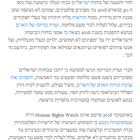
חוזר והנשנה של כוחות
ישראליים
בכוח קטלני ברצועת עזה מאז
ה-30 במארס 2018 נגד מפגינים פלסטינים, שמהם לא נשקפה שום
סכנת חיים מיידית, מכוח
הוראות
בלתי חוקיות של בעלי תפקידים
בכירים, עלול לעלות לכדי פשע מלחמה.
ועדת בדיקה של האו"ם
בנושא ההפגנות בשנת 2018
מצאה
כי אנשי כוחות הביטחון
הישראליים ירו על "מפגינים לא חמושים, ילדים ובעלי מוגבלויות, ועל
אנשי צוותים רפואיים ועיתונאים שמילאו את תפקידיהם, ביודעם מי
הם".
חברי ועדת הבדיקה הגיעו למסקנה כי ייתכן שכוחות ישראליים
ומפקדיהם ביצעו פשעי מלחמה ופשעים נגד האנושות,
והסמיכו את
נציבת זכויות האדם של האו"ם
, מיצ'ל בצ'לט, להעניק לבית הדין
הפלילי הבינלאומי גישה לתיק חסוי, שעותק ממנו נמסר למשרדה,
בנוגע לאנשים שנחשדו במעורבות בהפרות ברצועה.
באוקטובר 2018 פרסם ארגון Human Rights Watch דו"ח
שבמסקנותיו נקבע
כי השימוש השיטתי של הרשויות הפלסטיניות
בגדה המערבית וברצועת עזה במעצרים שיטתיים ובעינויים נגד
מבקרים ומתנגדים לא אלימים, עלול לעלות לכדי פשע נגד האנושות,