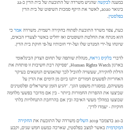
במענה
לבקשה
שהגיש משרדה של התובעת של בית הדין ב-22
בינואר 2020, לאשר את היקף סמכות השיפוט של בית הדין
בפלסטין
.
כעת, צפוי משרד התובעת לפתוח בחקירה רשמית. משרדה
אמר
כי
הוא מנתח את החלטת השופטים ואז יחליט באשר לצעדיו הבאים,
שיונחו על-ידי המנדט שלו ועל-ידי חובותיו על-פי חוקת בית הדין.
לדברי
בלקיס ג'ראח
, מנהלת שותפה של תחום הצדק הבינלאומי
בארגון Human Rights Watch, "פסיקה רבת חשיבות זו פותחת את
הדלת לחקירה, שעשויה להוביל לכך שהאנשים הנושאים בעיקר
האחריות לפשעים חמורים ייתנו ביום מן הימים את הדין על
מעשיהם, במסגרת משפט הוגן". "הגיע הזמן שישראלים ופלסטינים
שביצעו את ההפרות החמורות ביותר - בין אם מדובר בפשעי מלחמה
שבוצעו במהלך מעשי האיבה ובין אם בהרחבת התנחלויות בלתי
חוקיות - יעמדו לדין".
ב-20 בדצמבר 2019
השלי
ם משרדה של התובעת את
החקירה
המקדמית
באשר למצב בפלסטין, שארכה כמעט חמש שנים, וקבע