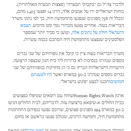
ולדברי צה"ל גם "בקבוקי תבערה" (פצצות תבערה מאולתרות).
כוחות ישראליים ירו על אנשים אלה, הרגו 14 ופצעו 1,415 מהם,
ובכלל זה 758 מפגינים שנפגעו מתחמושת חיה, כך לפי נתוני משרד
הבריאות בעזה. אחרים נפגעו מכדורי גומי ומגז מדמיע.
הצבא
הישראלי חולק על נתונים אלה
, וטוען כי סביר יותר שמספר
הפלסטינים שנפצעו מתחמושת חיה הסתכם בכמה עשרות.
משרד הבריאות בעזה ציין כי קיבל את גופותיהם של שני גברים
נוספים שנהרגו בנסיבות לא ברורות ליד בית חנון שבצפון הרצועה.
הרשויות הישראליות הכריזו גם כי הן מחזיקות בגופותיהם של שני
גברים נוספים שנהרגו ב-30 במארס ואשר
היו לטענתם
חמושים
ותכננו לבצע "פיגוע בישראל".
ארגון Human Rights Watchשוחח עם רופאים שטיפלו בפצועים
בבית החולים א-שיפאא ברצועת עזה. לדבריהם, לבית החולים הגיעו
ב-30 במארס 294 מפגינים פצועים, שרובם נפגעו בגפיהם התחתונות
מתחמושת חיה, וחמישה הרוגים, שכולם נפגעו בראשם או בחזם.
במהלך האירועים באותו אחר-צהריים צייצו הן
דובר צה"ל
והן מתאם