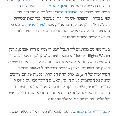
פעולות הממשלה בשטחים,
אלוף יואב מרדכי
, כי הצבא יורה
ב"מסיתים מרכזיים".
הדובר הוסיף
כי "בכל מקום שבו היה ניסיון
לפגוע בגדר – הופעלה אש מדוייקת, בעוצמה, בנחישות ובשיקול
דעת". תא"ל רונן מנליס, דובר צה"ל, אמר
לעיתון ניו יורק
טיימס כי
המבצע נועד "שלא לאפשר את חבלה בתשתית הצבאית ולא
לאפשר חצייה המונית של הגדר".
בעוד מפגינים מסוימים ליד הגבול הבעירו צמיגים ויידו אבנים, ארגון
Human Rights Watchלא מצא ראיות כלשהן לכך שמפגין כלשהו
השתמש בנשק חם או לאף אחת מטענות צה"ל בדבר איום בשימוש
בנשק חם בהפגנות. בציוץ שפרסם דובר צה"ל בשעות הבוקר
המוקדמות של ה-31 במארס תחת הכותרת "כל מה שאתם צריכים
לדעת על המהומות בעזה היום", האשים הדובר מפגינים ב"גלגול
צמיגים בוערים, השלכת בקבוקי תבערה וניסיון לפגוע בתשתית
הביטחונית של ישראל או להרוס אותה". הוא לא הזכיר כלל שימוש
של פלסטינים בנשק חם במהלך ההפגנות.
קטעי וידיאו מההפגנות
שפרסם הצבא לא כללו ראיות כלשהן לנשק