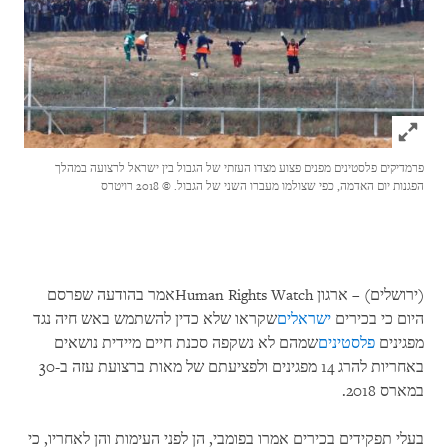
Click to expand Image
פרמדיקים פלסטינים מפנים פצוע מצדו העזתי של הגבול בין ישראל לרצועה במהלך
הפגנות יום האדמה, כפי שצולמו מעברו השני של הגבול.
© 2018 רויטרס
(ירושלים) – ארגון Human Rights Watchאמר בהודעה שפרסם
היום כי בכירים
ישראלים
שקראו שלא כדין להשתמש באש חיה נגד
מפגינים
פלסטינים
שמהם לא נשקפה סכנת חיים מיידית נושאים
באחריות להרג 14 מפגינים ולפציעתם של מאות ברצועת עזה ב-30
במארס 2018.
בעלי תפקידים בכירים אמרו בפומבי, הן לפני העימות והן לאחריו, כי