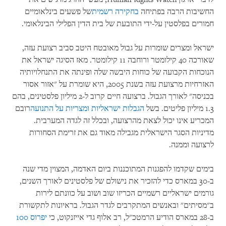
החשיבות הרבה בפתיחה
בחקירה רשמית
של פשעים בינלאומיים
חמורים בפלסטין על-ידי התובעת של בית הדין הפלילי הבינלאומי.
ישראל ומצרים שומרות על גבול מאובטח היטב סביב רצועת עזה,
שאורכה 40 קילומטר ורוחבה 11 קילומטר. מאז הסיגה ישראל את
הנוכחות הקבועה של כוחות היבשה שלה ופינתה את התנחלויותיה
האזרחיות מרצועת עזה בשנת 2005, היא שומרת על "אזור אסור
בכניסה" לאורך הגבול. ברצועה חיים קרוב ל-2 מיליון פלסטינים, בהם
1.3 מיליון פליטים. בשל
הגבלות ישראליות ומצריות על התנועה
רובם
המכריע אינו יכול לצאת מהרצועה, ובכלל זה לגדה המערבית.
מדיניות הסגר הישראלית מגבילה מאוד גם את זרימת הסחורות
לרצועה וממנה.
בימים שקדמו להפגנות המתוכננות ביום האדמה, המצוין מדי שנה
ב-30 במארס כדי להזכיר את נישולם של פלסטינים לאורך השנים,
גורמים ישראליים רשמיים הכריזו שוב ושוב על כוונתם לירות
ב"מסיתים" ובאנשים המתקרבים לגדר הגבול. בראיונות לתקשורת
ב-28 במארס הודיע הרמטכ"ל, רב אלוף גדי אייזנקוט, כי
יפרוס 100