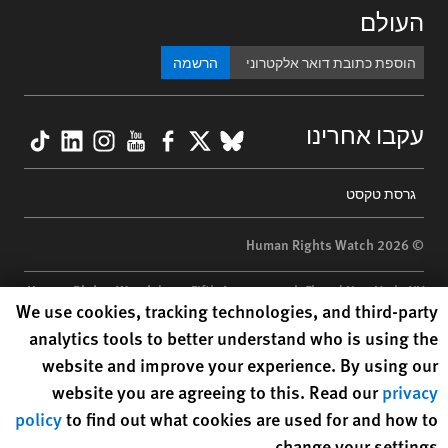
העולם
הרשמה
kTok
nkedIn
nstagram
YouTube
Facebook
BlueSky
X
עקבו אחרינו
Footer
גרסת טקסט
menu
© 2026 Human Rights Watch
Human Rights Watch
| 350 Fifth Avenue, 34th Floor | New York,
NY
Human Rights Watch cookie preferences
We use cookies, tracking technologies, and third-party
10118-3299
USA
|
t
1.212.290.4700
analytics tools to better understand who is using the
Human Rights Watch
is a 501(C)(3) nonprofit registered in the US
website and improve your experience. By using our
under EIN: 13-2875808
website you are agreeing to this. Read our
privacy
policy
to find out what cookies are used for and how to
change your settings.