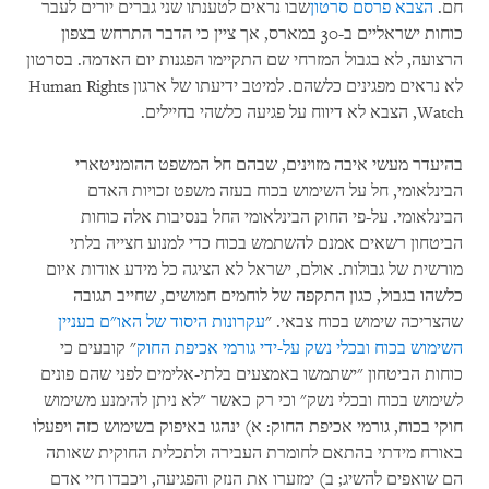
חם.
הצבא פרסם סרטון
שבו נראים לטענתו שני גברים יורים לעבר
כוחות ישראליים ב-30 במארס, אך ציין כי הדבר התרחש בצפון
הרצועה, לא בגבול המזרחי שם התקיימו הפגנות יום האדמה. בסרטון
לא נראים מפגינים כלשהם. למיטב ידיעתו של ארגון Human Rights
Watch, הצבא לא דיווח על פגיעה כלשהי בחיילים.
בהיעדר מעשי איבה מזוינים, שבהם חל המשפט ההומניטארי
הבינלאומי, חל על השימוש בכוח בעזה משפט זכויות האדם
הבינלאומי. על-פי החוק הבינלאומי החל בנסיבות אלה כוחות
הביטחון רשאים אמנם להשתמש בכוח כדי למנוע חצייה בלתי
מורשית של גבולות. אולם, ישראל לא הציגה כל מידע אודות איום
כלשהו בגבול, כגון התקפה של לוחמים חמושים, שחייב תגובה
שהצריכה שימוש בכוח צבאי. "
עקרונות היסוד של האו"ם בעניין
השימוש בכוח ובכלי נשק על-ידי גורמי אכיפת החוק
" קובעים כי
כוחות הביטחון "ישתמשו באמצעים בלתי-אלימים לפני שהם פונים
לשימוש בכוח ובכלי נשק" וכי רק כאשר "לא ניתן להימנע משימוש
חוקי בכוח, גורמי אכיפת החוק: א) ינהגו באיפוק בשימוש כזה ויפעלו
באורח מידתי בהתאם לחומרת העבירה ולתכלית החוקית שאותה
הם שואפים להשיג; ב) ימזערו את הנזק והפגיעה, ויכבדו חיי אדם