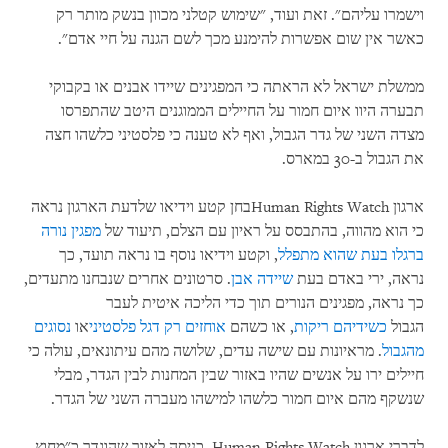
וישמרו עליהם". זאת ועוד, "שימוש קטלני מכוון בנשק מותר רק
כאשר אין שום אפשרות להימנע מכך לשם הגנה על חיי אדם".
ממשלת ישראל לא הראתה כי המפגינים שיידו אבנים או בקבוקי
תבערה היוו איום חמור על החיילים הממוגנים היטב שהתפרסו
מצדה השני של גדר הגבול, ואף לא טענה כי פלסטיני כלשהו חצה
את הגבול ב-30 במארס.
ארגון Human Rights Watchבחן קטע וידיאו שלדעת הארגון נראה
כי הוא מהווה, בהתבסס על ראיון עם הצלם, תיעוד של
מפגין נורה
ברגלו בעת שהוא מתפלל
, וקטע וידיאו נוסף בו נראה תועד, כך
נראה, ירי באדם בעת
שיידה אבן
. סרטונים אחרים שנבחנו מתעדים,
כך נראה, מפגינים הנורים תוך כדי הליכה איטית לעבר
הגבול
כשידיהם ריקות
, או כשהם
אוחזים רק דגל פלסטיני
או
נסוגים
מהגבול
. מראיונות עם שישה עדים, שלושה מהם עיתונאים, עולה כי
חיילים ירו על אנשים שהיו באזור שבין המחנות לבין הגדר, מבלי
שנשקף מהם איום חמור כלשהו למישהו מעברה השני של הגדר.
לדברי ארגון Human Rights Watch, כניסה לאזור שהוגדר כ"מחוץ