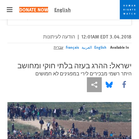
Skip
Skip
Close
Would you like to read this page in English?
✕
DONATE NOW
English
to
to
 menu
Yes
No, don't ask again
cookie
main
content
privacy
notice
3.04.2018 12:01AM EDT
|
הודעה לעיתונות
Available In
English
العربية
Français
עברית
ישראל: ההרג בעזה בלתי חוקי ומחושב
היתר רשמי מבכירים לירי במפגינים לא חמושים
More sharing options
Share this via Bluesky
Share this via Facebook