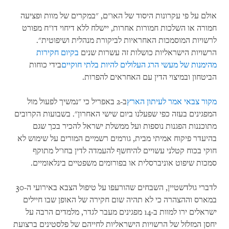
אולם על פי עקרונות היסוד של האו"ם, "במקרים של מוות ופציעה
חמורה או השלכות חמורות אחרות, יישלח ללא דיחוי דו"ח מפורט
לרשויות המוסמכות האחראיות לביקורת מנהלית ושיפוטית".
הרשויות הישראליות כושלות זה עשרות שנים
בקיום חקירות
מהימנות של מעשי הרג העלולים להיות בלתי חוקיים
בידי כוחות
הביטחון ובמיצוי הדין עם האחראים להפרות.
מקור צבאי אמר לעיתון הארץ
ב-2 באפריל כי "נמשיך לפעול מול
המפגינים בעזה כפי שפעלנו ביום שישי האחרון". בשבועות הקרובים
מתוכננות הפגנות נוספות ועל ממשלת ישראל להכיר בכך שגם
בהיעדר פיקוח אמיתי מבית, גורמים רשמיים המורים על שימוש לא
חוקי בכוח קטלני עשויים להיחשף להעמדה לדין בחו"ל מתוקף
סמכות שיפוט אוניברסלית או בפורומים משפטיים בינלאומיים.
לדברי גולדשטיין, השבחים שהורעפו על טיפול הצבא באירועי ה-30
במארס וההצהרה כי לא תהיה שום חקירה של האופן שבו חיילים
ישראלים ירו למוות ב-14 מפגינים מעבר לגדר, מלמדים הרבה על
יחסן המזלזל של הרשויות הישראליות לחייהם של פלסטינים ברצועת