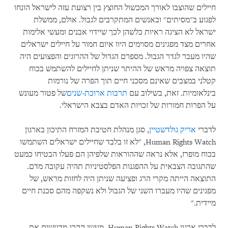
חיילים שהוצבו לאורך המכשול החוצץ בין רצועת עזה לישראל הונחו
לפגוע ב"מסיתים" ובאנשים המתקרבים לגבול. אולם, ממשלת
ישראל לא הציגה ראיות כלשהן לכך שיידוי אבנים ומעשי אלימות
אחרים מצד מפגינים מסוימים היוו איום חמור על חיילים ישראלים
שהיו מעבר לגדר הגבול. מספרם הגדול של ההרוגים והפצועים היה
תוצאה צפויה מראש של ההיתר שניתן לחיילים להשתמש בכוח
קטלני במצבים שאינם מסכני חיים תוך הפרה של נורמות
בינלאומיות. זאת, בשילוב עם
תרבות ארוכת-שנים
של פטור מעונש
על הפרות חמורות של זכויות האדם בצבא הישראלי.
לדברי
אריק גולדשטיין
, סגן מנהלת חטיבת המזרח התיכון בארגון
Human Rights Watch, "לא זו בלבד שחיילים ישראלים השתמשו
בכוח מופרז, אלא נראה שההוראות שלפיהן הם פעלו הבטיחו כמעט
שהתגובה הצבאית על ההפגנות הפלסטיניות תהיה עקובה מדם.
התוצאה הייתה מקרי הרג ופציעה שניתן היה לחזות מראש, של
מפגינים שהיו מעברו השני של הגבול ולא נשקפה מהם סכנת חיים
מיידית."
לדברי ארגון Human Rights Watch, מעשי ההרג מדגישים את