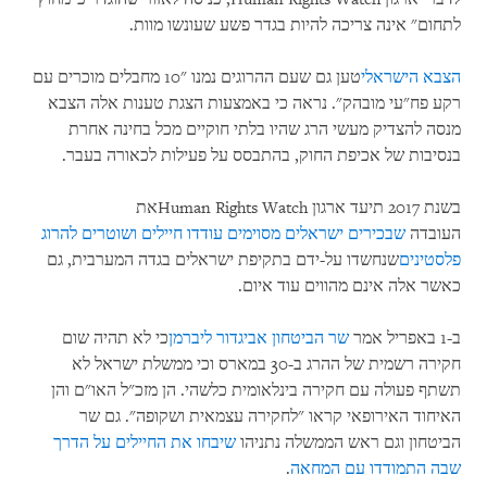
לתחום" אינה צריכה להיות בגדר פשע שעונשו מוות.
הצבא הישראלי
טען גם שעם ההרוגים נמנו "10 מחבלים מוכרים עם
רקע פח"עי מובהק". נראה כי באמצעות הצגת טענות אלה הצבא
מנסה להצדיק מעשי הרג שהיו בלתי חוקיים מכל בחינה אחרת
בנסיבות של אכיפת החוק, בהתבסס על פעילות לכאורה בעבר.
בשנת 2017 תיעד ארגון Human Rights Watchאת
העובדה
שבכירים ישראלים מסוימים עודדו חיילים ושוטרים להרוג
פלסטינים
שנחשדו על-ידם בתקיפת ישראלים בגדה המערבית, גם
כאשר אלה אינם מהווים עוד איום.
ב-1 באפריל אמר
שר הביטחון אביגדור ליברמן
כי לא תהיה שום
חקירה רשמית של ההרג ב-30 במארס וכי ממשלת ישראל לא
תשתף פעולה עם חקירה בינלאומית כלשהי. הן מזכ"ל האו"ם והן
האיחוד האירופאי קראו "לחקירה עצמאית ושקופה". גם שר
הביטחון וגם ראש הממשלה נתניהו
שיבחו את החיילים על הדרך
שבה התמודדו עם המחאה
.