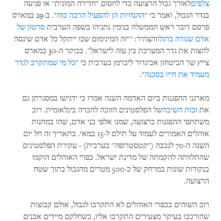
צלפים
לאורך גבול הרצועה כדי לחסום "חדירה המונית" או פגיעה
בגדר הגבול, ואמר כי "
ההנחיות הן להפעיל הרבה כוח
". ב-29 במארס
פרסם דובר ראש הממשלה בנימין נתניהו בשפה הערבית
סרטון של
אדם שנורה ברגלו
והצהיר: ""זה המינימום שבו ייתקל כל אדם שינסה
לחצות את גדר המערכת בין עזה לישראל". בבוקר ה-30 במארס
צייץ שר הביטחון אביגדור ליברמן בערבית כי "
כל מי שמתקרב לגדר
מעמיד את חייו בסכנה
".
מארגני ההפגנות ביום האדמה השנה אמרו כי ידגישו במסגרתן גם
את
זכות השיבה
של הפלסטינים הזוכה להכרה בינלאומית. רוב
משתתפי ההפגנות ברצועה, שמנו אלפי בני אדם, שהו במחנות
אוהלים האמורים לעמוד על תילם ל-15 במאי. בתאריך זה חל יום
השנה ה-70 לנכבה ("קטסטרופה" בערבית) - עקירת הפלסטינים
שהתלוותה להקמתה של מדינת ישראל. כפרי האוהלים הוקמו
בנקודות שונות במרחק של כ-500 מטרים מהגבול בתוך שטח
הרצועה.
רוב השוהים בכפרי האוהלים לא התקרבו לגבול, אולם קבוצות
שהורכבו בעיקר מצעירים התקרבו אליו, כשחלקם מיידים אבנים