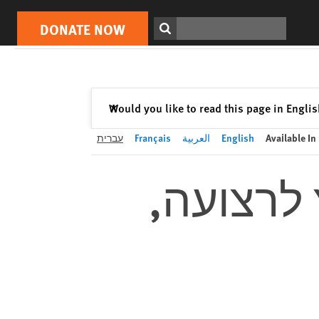
DONATE NOW
Print
Search
DONATE NOW
Close
Would you like to read this page in Engli
✕
Available In
English
العربية
Français
עברית
לרצועה,