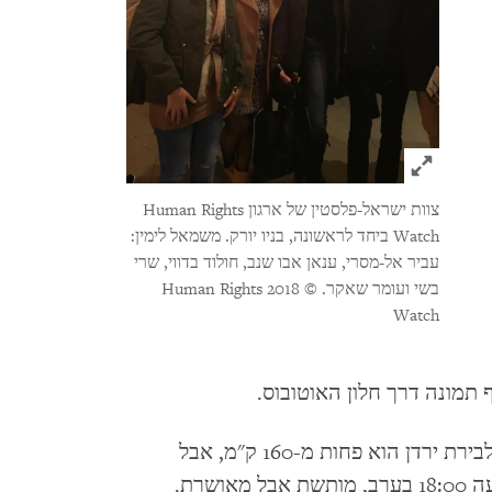
Click to expand Image
צוות ישראל-פלסטין של ארגון Human Rights
Watch ביחד לראשונה, בניו יורק. משמאל לימין:
עביר אל-מסרי, ענאן אבו שנב, חולוד בדווי, שרי
בשי ועומר שאקר.
© 2018 Human Rights
Watch
תמונה דרך חלון האוטובוס.
במעוף הציפור המרחק בין הבית שלי בעזה לבירת ירדן הוא פחות מ-160 ק"מ, אבל
הנסיעה ארכה 12 שעות. הגעתי לעמאן בשעה 18:00 בערב, מותשת אבל מאושרת.