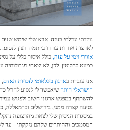
נולדתי וגדלתי בעזה. אבא שלי שימש שנים 
לארצות אחרות עוררו בי תמיד רצון לנסוע. 
אווירי וימי על עזה,
כולל איסור כללי על נסי
כמעט לחלוטין. לכן, לא יצאתי מגבולותיה עד היום, בגיל 31, וגם עכ
אני עובדת ב
ארגון בינלאומי לזכויות האדם
,
ו
הישראלי היתר
שיאפשר לי לנסוע לחו"ל כד
להשתתף במפגש ארגוני חשוב ולפגוש עמית
נסיעה קצרה ממני, בירושלים וברמאללה, כ
במסגרת הניסיון שלי לצאת מהרצועה נתקל
המסמכים וההיתרים שלהם נזקקתי – עד לשיחת הטל