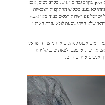
ובמקום שבו שיעורי האבטלה קרובים כיום ל-40% בקרב גברים ו-70% בקרב נשים, אבא
שפחתי לא נפגע בשלוש ההתקפות הצבאיות
הישראליות במסגרת העימותים המזוינים של ישראל עם רשויות חמאס בעזה מאז 2008
ודאי שלא הייתי נוסעת לולא עזרת הארגון
 כמה ימים אכנס למחסום ארז מהצד הישראלי
אם אורשה, אי פעם, לצאת שוב. קל יותר
ך אנשים אחרים חיים.