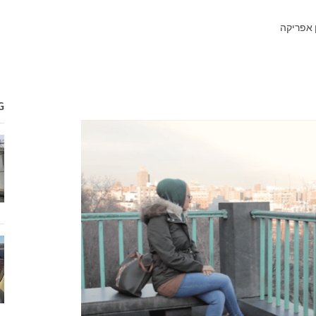
 אפריקה
G