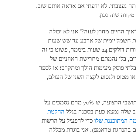
יתה נעצבתי. לא ידעתי אם אראה אותם שוב.
מקווה שזה נכון.
יך החיים מחוץ לעזה?" אני לא יכולה
ת חשמל יומית של ארבע עד שש שעות
שבגורדי שחקים בניו יורק משאירים את האורות דולקים 24 שעות ביממה, פשוט כי זה
ים, בלי נהמתם מחרישת האוזניים של
לתי פוסק מעימות הולך ומתקרב? או לספר
ו מטוס ולנסוע לקצה השני של העולם,
אני יודעת שאני בת מזל בהשוואה לרבים מתושבי הרצועה, ש-70% מהם נסמכים על
יב שלה נמצא כעת בסכנה בגלל
החלטת
ה המתוכננת שלו
כדי להפעיל על הרשות
 בהנהגת טראמפ). אני בוגרת מכללה