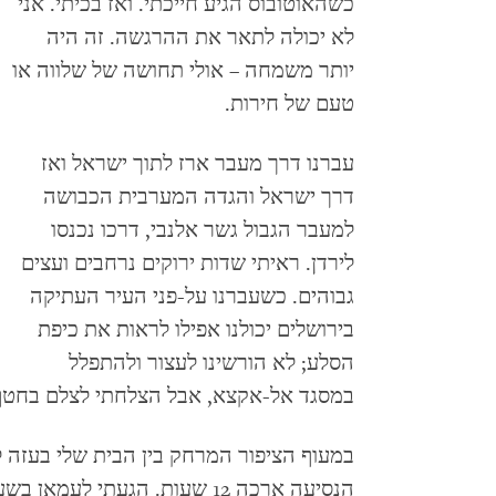
כשהאוטובוס הגיע חייכתי. ואז בכיתי. אני
לא יכולה לתאר את ההרגשה. זה היה
יותר משמחה – אולי תחושה של שלווה או
טעם של חירות.
עברנו דרך מעבר ארז לתוך ישראל ואז
דרך ישראל והגדה המערבית הכבושה
למעבר הגבול גשר אלנבי, דרכו נכנסו
לירדן. ראיתי שדות ירוקים נרחבים ועצים
גבוהים. כשעברנו על-פני העיר העתיקה
בירושלים יכולנו אפילו לראות את כיפת
הסלע; לא הורשינו לעצור ולהתפלל
במסגד אל-אקצא, אבל הצלחתי לצלם בחטף 