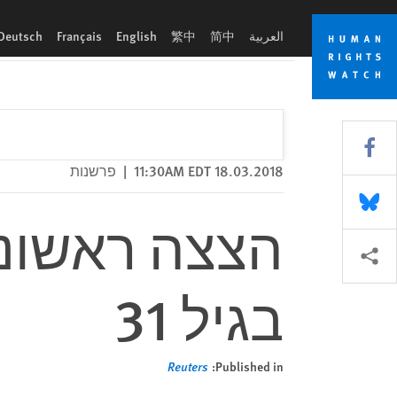
Skip
Skip
הצצה ראשונה על החיים מחוץ לרצועה, בגיל 31
to
to
العربية
简中
繁中
English
Français
Deutsch
cookie
main
content
privacy
notice
Share this via Facebook
18.03.2018 11:30AM EDT
|
פרשנות
Share this via Bluesky
הצצה ראשונה
More sharing options
בגיל 31
Reuters
Published in: