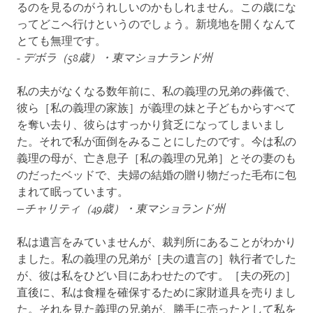
るのを見るのがうれしいのかもしれません。この歳にな
ってどこへ行けというのでしょう。新境地を開くなんて
とても無理です。
- デボラ（58歳）・東マショナランド州
私の夫がなくなる数年前に、私の義理の兄弟の葬儀で、
彼ら［私の義理の家族］が義理の妹と子どもからすべて
を奪い去り、彼らはすっかり貧乏になってしまいまし
た。それで私が面倒をみることにしたのです。今は私の
義理の母が、亡き息子［私の義理の兄弟］とその妻のも
のだったベッドで、夫婦の結婚の贈り物だった毛布に包
まれて眠っています。
−チャリティ（49歳）・東マショランド州
私は遺言をみていませんが、裁判所にあることがわかり
ました。私の義理の兄弟が［夫の遺言の］執行者でした
が、彼は私をひどい目にあわせたのです。［夫の死の］
直後に、私は食糧を確保するために家財道具を売りまし
た。それを見た義理の兄弟が、勝手に売ったとして私を