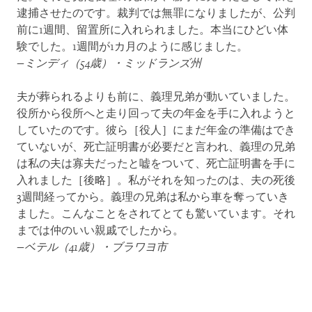
逮捕させたのです。裁判では無罪になりましたが、公判
前に1週間、留置所に入れられました。本当にひどい体
験でした。1週間が1カ月のように感じました。
−ミンディ（54歳）・ミッドランズ州
夫が葬られるよりも前に、義理兄弟が動いていました。
役所から役所へと走り回って夫の年金を手に入れようと
していたのです。彼ら［役人］にまだ年金の準備はでき
ていないが、死亡証明書が必要だと言われ、義理の兄弟
は私の夫は寡夫だったと嘘をついて、死亡証明書を手に
入れました［後略］。私がそれを知ったのは、夫の死後
3週間経ってから。義理の兄弟は私から車を奪っていき
ました。こんなことをされてとても驚いています。それ
までは仲のいい親戚でしたから。
−ベテル（41歳）・ブラワヨ市