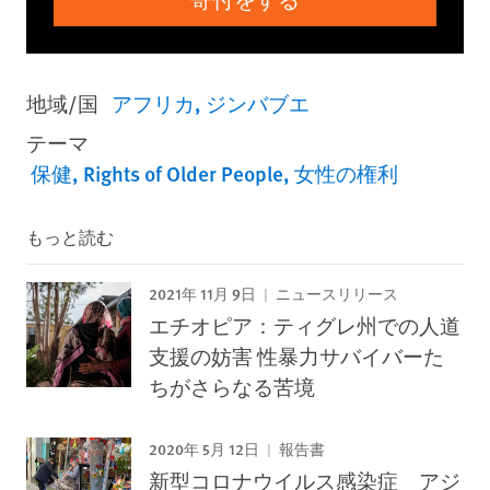
地域/国
アフリカ
ジンバブエ
テーマ
保健
Rights of Older People
女性の権利
もっと読む
2021年 11月 9日
ニュースリリース
エチオピア：ティグレ州での人道
支援の妨害 性暴力サバイバーた
ちがさらなる苦境
2020年 5月 12日
報告書
新型コロナウイルス感染症 アジ