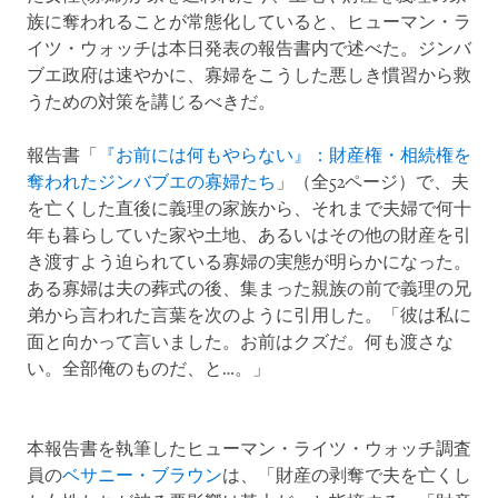
族に奪われることが常態化していると、ヒューマン・ラ
イツ・ウォッチは本日発表の報告書内で述べた。ジンバ
ブエ政府は速やかに、寡婦をこうした悪しき慣習から救
うための対策を講じるべきだ。
報告書「
『お前には何もやらない』：財産権・相続権を
奪われたジンバブエの寡婦たち
」（全52ページ）で、夫
を亡くした直後に義理の家族から、それまで夫婦で何十
年も暮らしていた家や土地、あるいはその他の財産を引
き渡すよう迫られている寡婦の実態が明らかになった。
ある寡婦は夫の葬式の後、集まった親族の前で義理の兄
弟から言われた言葉を次のように引用した。「彼は私に
面と向かって言いました。お前はクズだ。何も渡さな
い。全部俺のものだ、と…。」
本報告書を執筆したヒューマン・ライツ・ウォッチ調査
員の
ベサニー・ブラウン
は、「財産の剥奪で夫を亡くし