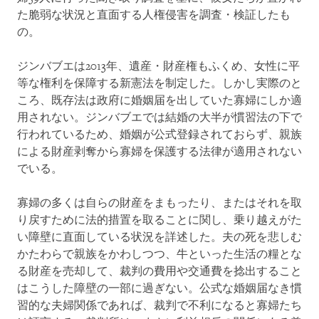
た脆弱な状況と直面する人権侵害を調査・検証したも
の。
ジンバブエは2013年、遺産・財産権もふくめ、女性に平
等な権利を保障する新憲法を制定した。しかし実際のと
ころ、既存法は政府に婚姻届を出していた寡婦にしか適
用されない。ジンバブエでは結婚の大半が慣習法の下で
行われているため、婚姻が公式登録されておらず、親族
による財産剥奪から寡婦を保護する法律が適用されない
でいる。
寡婦の多くは自らの財産をまもったり、またはそれを取
り戻すために法的措置を取ることに関し、乗り越えがた
い障壁に直面している状況を詳述した。夫の死を悲しむ
かたわらで親族をかわしつつ、牛といった生活の糧とな
る財産を売却して、裁判の費用や交通費を捻出すること
はこうした障壁の一部に過ぎない。公式な婚姻届なき慣
習的な夫婦関係であれば、裁判で不利になると寡婦たち