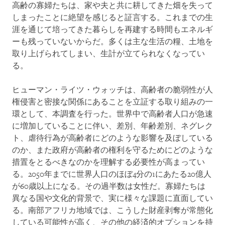
高齢の寡婦たちは、家や夫と共に耕してきた畑を失って
しまったことに絶望を感じると証言する。これまでの生
涯を通じて培ってきた暮らしを再建する時間もエネルギ
ーも残っていないからだ。多くは主な生活の糧、土地を
取り上げられてしまい、生計が立てられなくなってい
る。
ヒューマン・ライツ・ウォッチは、高齢者の脆弱性が人
権侵害と密接な関係にあることを立証する取り組みの一
環として、本調査を行った。世界中で高齢者人口が急速
に増加していることに伴い、差別、年齢差別、ネグレク
ト、虐待行為が高齢者にどのような影響を及ぼしている
のか、また政府が高齢者の権利を守るためにどのような
措置をとるべきなのかを理解する必要性が高まってい
る。2050年までに世界人口のほぼ4分の1にあたる20億人
が60歳以上になる。その過半数は女性だ。寡婦たちは
異なる国や文化的背景で、実に様々な課題に直面してい
る。南部アフリカ地域では、こうした財産剥奪が常態化
している可能性が高く、その他の経済的オプションを持