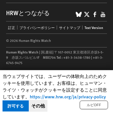
BlueSky
X
Faceb
You
HRWとつながる
Footer
訂正
プライバシーポリシー
サイトマップ
Text Version
menu
© 2026 Human Rights Watch
Human Rights Watch
| [私書箱] 〒107-0052 東京都港区赤坂5-5-
9 赤坂スバルビル1F MBE704
Tel :
+81-3-3438-1780 | +81-3-
6745-9475
Human Rights Watch
is a 501(C)(3) nonprofit registered in the US
Human Rights Watch cookie preferences
当ウェブサイトでは、ユーザーの体験向上のためク
under EIN: 13-2875808
ッキーを使用しています。お客様は、ヒューマン・
ライツ・ウォッチがクッキーを設定することに同意
しています。
https://www.hrw.org/ja/privacy-policy
その他
許可する
ルビOFF