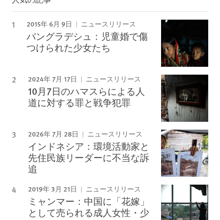
2015年 6月 9日
ニュースリリース
バングラデシュ：児童婚で傷
つけられた少女たち
2024年 7月 17日
ニュースリリース
10月7日のハマスらによる人
道に対する罪と戦争犯罪
2026年 7月 28日
ニュースリリース
インドネシア：環境活動家と
先住民族リーダーに不当な訴
追
2019年 3月 21日
ニュースリリース
ミャンマー：中国に「花嫁」
として売られる成人女性・少