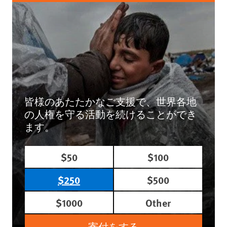
皆様のあたたかなご支援で、世界各地
の人権を守る活動を続けることができ
ます。
$50
$100
$250
$500
$1000
Other
寄付をする