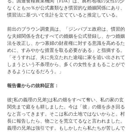
る。国連食糧農業機関（FDA）は、農村地域の女性の少
なくとも70％が公式書類なき慣習的な婚姻関係にあり、
慣習法に基づいて生計を立てていると推定している。
前出のブラウン調査員は、「ジンバブエ政府は、慣習的
な夫婦関係を含むすべての婚姻を公式登録し、かつ婚姻
法を改正し、かつ寡婦の財産権に対する意識を高めるた
めに、すみやかな措置を取る必要がある」と指摘する。
「そうすれば、夫に先立たれた途端に家を追い出されて
しまうという不条理から、多くの女性をまもることがで
きるようになるだろう。」
報告書からの抜粋証言：
彼[私の義理の兄弟]は私の畑をすべて奪い、私の家の玄
関先まで庭をも耕しました。今は「彼」の畑を歩き回る
なと言ってきます。そこは私の土地ではないからと。村
長に報告したら、物ごとを荒立てるなと言われました。
義理の兄弟は強引です。もしかしたら私たちが苦しんで