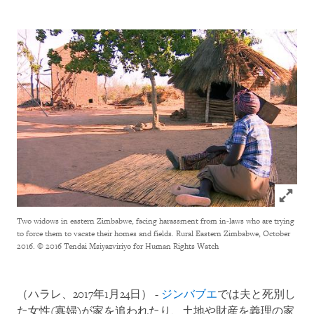
Click to
Two widows in eastern Zimbabwe, facing harassment from in-laws who are trying
to force them to vacate their homes and fields. Rural Eastern Zimbabwe, October
2016.
© 2016 Tendai Msiyazviriyo for Human Rights Watch
（ハラレ、2017年1月24日） -
ジンバブエ
では夫と死別し
た女性(寡婦)が家を追われたり、土地や財産を義理の家