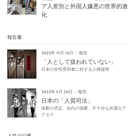
ア人差別と外国人嫌悪の世界的激
化
報告書
2023年 11月 14日
報告
「人として扱われていない」
日本の女性受刑者に対する人権侵害
2023年 5月 24日
報告
日本の「人質司法」
保釈の否定、自白の強要、不十分な弁護士ア
クセス
人気の記事