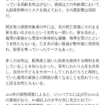
っている高齢女性は少ない。寡婦はどの年齢層において
も財産剥奪のリスクを抱えており、その悪影響は深刻
だ。
聞き取り調査対象者の中には、夫の死亡直後にそのまま
家を追い出されたという女性も一部いた。家を去れと、
義理の家族から脅迫や身体的な威嚇、侮辱を受けたとい
う女性たちもいる。亡き夫の遠い親戚が数年後に突然現
れ、財産を奪っていったケースもあった。
多くの女性は、配偶者と築いた財産を維持する権利を有
していることを知らなかった。長年にわたり人生を共有
し、自分や子どもをサポートしてくれるだろうと期待し
ていた義理の家族との関係が悪くなることを恐れていた
と語る女性たちもいる。
2012年の国勢調査によると、ジンバブエには58万7,000人
の寡婦がおり、60歳以上の大半が夫に先立たれてい