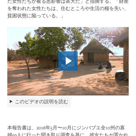
た女性たちが被る悪影響は甚大だ」と指摘する。「財産
を奪われた女性たちは、住むところや生活の糧を失い、
貧困状態に陥っている。」
このビデオの説明を読む
本報告書は、2016年5月〜10月にジンバブエ全10州の寡
婦59人に行った聞き取り調査を基に、彼女たちが置かれ