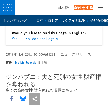
日本語
寄付をする
Open
Skip
Skip
トレンディング
日本
ロシア・ウクライナ戦争
子どもの権
to
to
cookie
main
閉じる
Would you like to read this page in English?
✕
privacy
content
Yes
No, don't ask again
notice
2017年 1月 23日 10:00AM EST
|
ニュースリリース
言語
English
Français
日本語
ジンバブエ：夫と死別の女性 財産権
を奪われる
多くの高齢女性 財産奪われ 貧困にあえぐ
Share this via Facebook
Share this via Bluesky
More sharing options